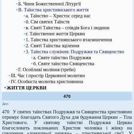
Б. Чини Божественної Літургії
В. Таїнства християнського життя
а. Таїнство – Христос серед нас
б. Сім святих Таїнств
в. Святі Таїнства – співдія Бога і людини
г. Таїнственне життя Церкви
1. Таїнства християнського втаємничення
2. Святі Таїнства зцілення
3. Таїнства служіння: Подружжя та Священство
а. Святе таїнство Подружжя
б. Святе таїнство Священства
Г. Особливі моління (треби)
ІІІ. Час і простір Церковної молитви
ІV. Особиста молитва християнина
ЖИТТЯ ЦЕРКВИ
470
Друк
470 У святих таїнствах Подружжя та Священства християнин
отримує благодать Святого Духа для будування Церкви – Тіла
Христового. У святому таїнстві Подружжя Церква
благословить покликаних Христом чоловіка і жінку на
створення «домашньої церкви» – християнської сім’ї. У