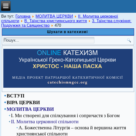
Ви тут:
Головна
МОЛИТВА ЦЕРКВИ
ІІ. Молитва церковної
спільноти
В. Таїнства християнського життя
3. Таїнства служіння:
Подружжя та Священство
470
Шукати в катехизмі
ВСТУП
ВІРА ЦЕРКВИ
МОЛИТВА ЦЕРКВИ
І. Ми створені для спілкування і сопричастя з Богом
ІІ. Молитва церковної спільноти
А. Божественна Літургія – основа й вершина життя
християнської спільноти