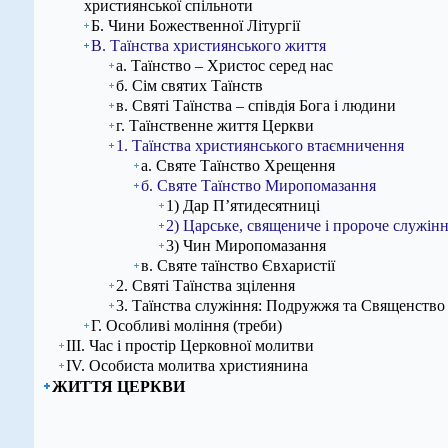
християнської спільноти
Б. Чини Божественної Літургії
В. Таїнства християнського життя
а. Таїнство – Христос серед нас
б. Сім святих Таїнств
в. Святі Таїнства – співдія Бога і людини
г. Таїнственне життя Церкви
1. Таїнства християнського втаємничення
а. Святе Таїнство Хрещення
б. Святе Таїнство Миропомазання
1) Дар П’ятидесятниці
2) Царське, священиче і пророче служін
3) Чин Миропомазання
в. Святе таїнство Євхаристії
2. Святі Таїнства зцілення
3. Таїнства служіння: Подружжя та Священство
Г. Особливі моління (треби)
ІІІ. Час і простір Церковної молитви
ІV. Особиста молитва християнина
ЖИТТЯ ЦЕРКВИ