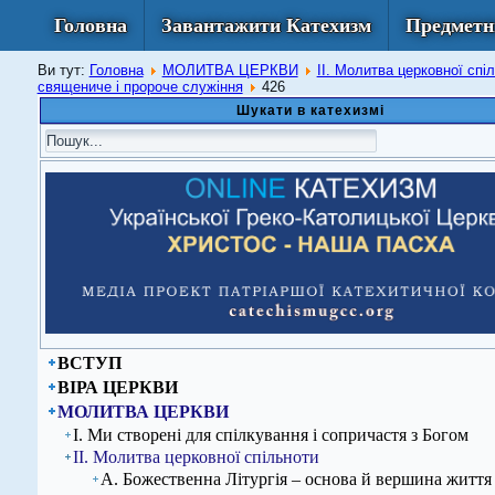
Головна
Завантажити Катехизм
Предметн
Ви тут:
Головна
МОЛИТВА ЦЕРКВИ
ІІ. Молитва церковної спі
священиче і пророче служіння
426
Шукати в катехизмі
ВСТУП
ВІРА ЦЕРКВИ
МОЛИТВА ЦЕРКВИ
І. Ми створені для спілкування і сопричастя з Богом
ІІ. Молитва церковної спільноти
А. Божественна Літургія – основа й вершина життя