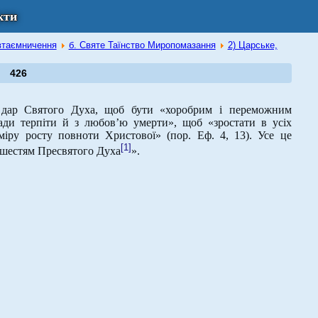
кти
 втаємничення
б. Святе Таїнство Миропомазання
2) Царське,
426
 дар Святого Духа, щоб бути «хоробрим і переможним
ди терпіти й з любов’ю умерти», щоб «зростати в усіх
іру росту повноти Христової» (пор. Еф. 4, 13). Усе це
[1]
зшестям Пресвятого Духа
».