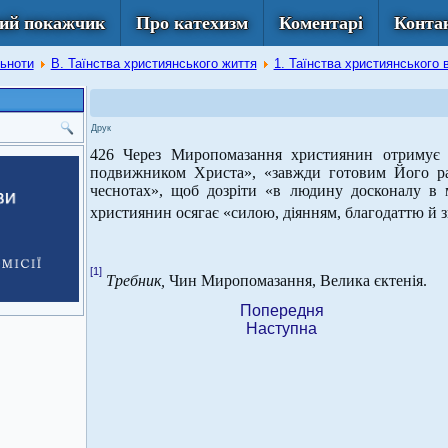
ий покажчик
Про катехизм
Коментарі
Конта
льноти
В. Таїнства християнського життя
1. Таїнства християнського
Друк
426 Через Миропомазання християнин отримує
подвижником Христа», «завжди готовим Його ра
чеснотах», щоб дозріти «в людину досконалу в м
християнин осягає «силою, діянням, благодаттю й 
[1]
Требник,
Чин Миропомазання, Велика єктенія.
Попередня
Наступна