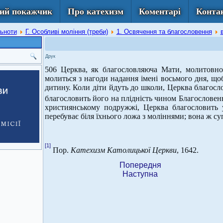
ий покажчик
Про катехизм
Коментарі
Конта
льноти
Г. Особливі моління (треби)
1. Освячення та благословення
Друк
506 Церква, як благословляюча Мати, молитовно 
молиться з нагоди надання імені восьмого дня, що
дитину. Коли діти йдуть до школи, Церква благосл
благословить його на плідність чином Благослове
християнському подружжі, Церква благословить
перебуває біля їхнього ложа з моліннями; вона ж с
[1]
Пор.
Катехизм Католицької Церкви
, 1642.
Попередня
Наступна