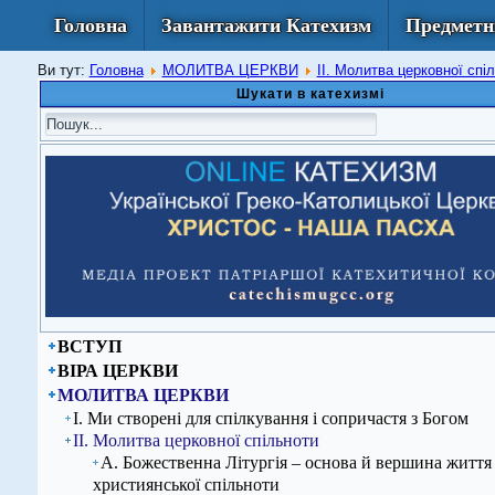
Головна
Завантажити Катехизм
Предметн
Ви тут:
Головна
МОЛИТВА ЦЕРКВИ
ІІ. Молитва церковної спі
Шукати в катехизмі
ВСТУП
ВІРА ЦЕРКВИ
МОЛИТВА ЦЕРКВИ
І. Ми створені для спілкування і сопричастя з Богом
ІІ. Молитва церковної спільноти
А. Божественна Літургія – основа й вершина життя
християнської спільноти