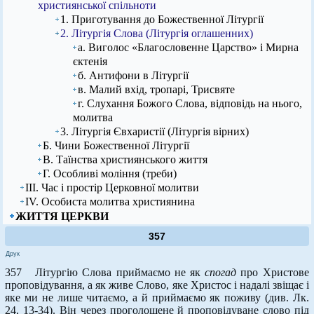
християнської спільноти
1. Приготування до Божественної Літургії
2. Літургія Слова (Літургія оглашенних)
а. Виголос «Благословенне Царство» і Мирна
єктенія
б. Антифони в Літургії
в. Малий вхід, тропарі, Трисвяте
г. Слухання Божого Слова, відповідь на нього,
молитва
3. Літургія Євхаристії (Літургія вірних)
Б. Чини Божественної Літургії
В. Таїнства християнського життя
Г. Особливі моління (треби)
ІІІ. Час і простір Церковної молитви
ІV. Особиста молитва християнина
ЖИТТЯ ЦЕРКВИ
357
Друк
357 Літургію Слова приймаємо не як
спогад
про Христове
проповідування, а як живе Слово, яке Христос і надалі звіщає і
яке ми не лише читаємо, а й приймаємо як поживу (див. Лк.
24, 13-34). Він через проголошене й проповідуване слово під