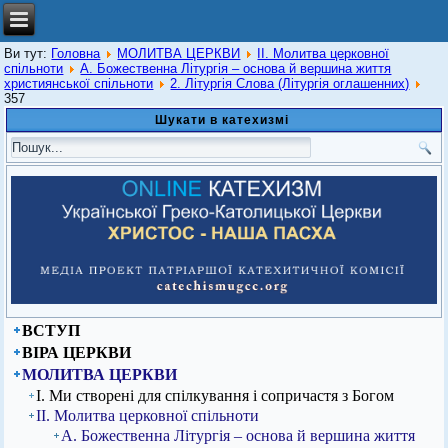
Ви тут:
Головна
МОЛИТВА ЦЕРКВИ
ІІ. Молитва церковної
спільноти
А. Божественна Літургія – основа й вершина життя
християнської спільноти
2. Літургія Слова (Літургія оглашенних)
357
Шукати в катехизмі
ВСТУП
ВІРА ЦЕРКВИ
МОЛИТВА ЦЕРКВИ
І. Ми створені для спілкування і сопричастя з Богом
ІІ. Молитва церковної спільноти
А. Божественна Літургія – основа й вершина життя