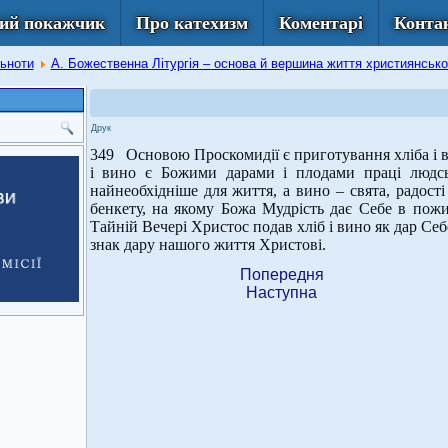
ий покажчик
Про катехизм
Коментарі
Конта
льноти
А. Божественна Літургія – основа й вершина життя християнсько
Друк
349 Основою Проскомидії є приготування хліба і ви
і вино є Божими дарами і плодами праці людсь
найнеобхідніше для життя, а вино – свята, радост
бенкету, на якому Божа Мудрість дає Себе в пожив
Тайній Вечері Христос подав хліб і вино як дар Себ
знак дару нашого життя Христові.
Попередня
Наступна