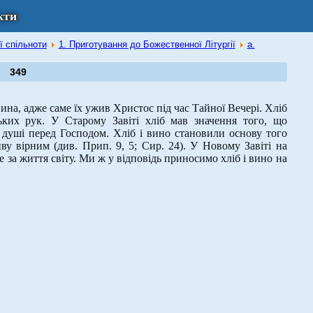
кти
ї спільноти
1. Приготування до Божественної Літургії
а.
349
на, адже саме їх ужив Христос під час Тайної Вечері. Хліб
ких рук. У Старому Завіті хліб мав значення того, що
і душі перед Господом. Хліб і вино становили основу того
у вірним (див. Прип. 9, 5; Сир. 24). У Новому Завіті на
е за життя світу. Ми ж у відповідь приносимо хліб і вино на