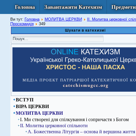
Головна
Завантажити Катехизм
Предметн
Ви тут:
Головна
МОЛИТВА ЦЕРКВИ
ІІ. Молитва церковної спі
Проскомидія
349
Шукати в катехизмі
ВСТУП
ВІРА ЦЕРКВИ
МОЛИТВА ЦЕРКВИ
І. Ми створені для спілкування і сопричастя з Богом
ІІ. Молитва церковної спільноти
А. Божественна Літургія – основа й вершина життя