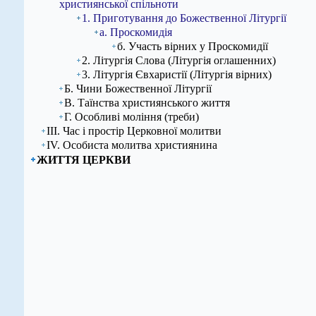
християнської спільноти
1. Приготування до Божественної Літургії
а. Проскомидія
б. Участь вірних у Проскомидії
2. Літургія Слова (Літургія оглашенних)
3. Літургія Євхаристії (Літургія вірних)
Б. Чини Божественної Літургії
В. Таїнства християнського життя
Г. Особливі моління (треби)
ІІІ. Час і простір Церковної молитви
ІV. Особиста молитва християнина
ЖИТТЯ ЦЕРКВИ