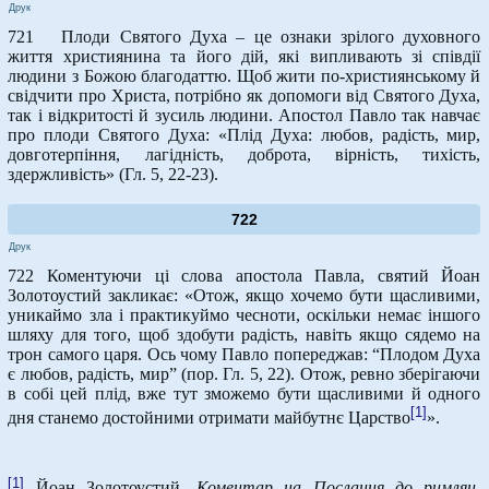
Друк
721 Плоди Святого Духа – це ознаки зрілого духовного
життя християнина та його дій, які випливають зі співдії
людини з Божою благодаттю. Щоб жити по-християнському й
свідчити про Христа, потрібно як допомоги від Святого Духа,
так і відкритості й зусиль людини. Апостол Павло так навчає
про плоди Святого Духа: «Плід Духа: любов, радість, мир,
довготерпіння, лагідність, доброта, вірність, тихість,
здержливість» (Гл. 5, 22-23).
722
Друк
722 Коментуючи ці слова апостола Павла, святий Йоан
Золотоустий закликає: «Отож, якщо хочемо бути щасливими,
уникаймо зла і практикуймо чесноти, оскільки немає іншого
шляху для того, щоб здобути радість, навіть якщо сядемо на
трон самого царя. Ось чому Павло попереджав: “Плодом Духа
є любов, радість, мир” (пор. Гл. 5, 22). Отож, ревно зберігаючи
в собі цей плід, вже тут зможемо бути щасливими й одного
[1]
дня станемо достойними отримати майбутнє Царство
».
[1]
Йоан Золотоустий,
Коментар на Послання до римлян.