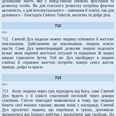
духовному житті, яке є невід’ємною умовою зростання та
розвитку особи. Як для тілесного розвитку потрібна фізична
активність, а для інтелектуального – навчання й освіта, так для
духовного – благодать Святих Таїнств, молитва та добрі діла.
712
Друк
712 Святий Дух надихає кожну людину пізнавати її життєве
покликання. Здійснюючи це покликання, людина осягає
щастя. Саме Дух животворящий дозволяє людині подолати
вузькі межі окремої життєвої ситуації та відкриває їй щораз
ширші горизонти буття. Той же Дух пробуджує в людині
глибокі й справжні життєві потреби: пошук сенсу життя,
правди, добра та краси.
713
Друк
713 Коли людина через гріх відходить від Бога, саме Святий
Дух будить у її совісті спасенний неспокій через докори
сумління. Світло благодаті виявляється в тому, що людина
бачить свої вчинки такими, якими вони є насправді. Святий
Дух просвічує людину, що перебуває в гріхах, допомагає
звільнитися від їхнього рабства і досвідчити дар свободи. До