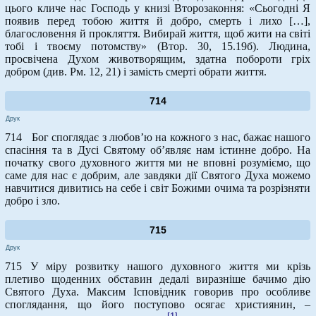
цього кличе нас Господь у книзі Второзаконня: «Сьогодні Я
появив перед тобою життя й добро, смерть і лихо […],
благословення й прокляття. Вибирай життя, щоб жити на світі
тобі і твоєму потомству» (Втор. 30, 15.19б). Людина,
просвічена Духом животворящим, здатна побороти гріх
добром (див. Рм. 12, 21) і замість смерті обрати життя.
714
Друк
714 Бог споглядає з любов’ю на кожного з нас, бажає нашого
спасіння та в Дусі Святому об’являє нам істинне добро. На
початку свого духовного життя ми не вповні розуміємо, що
саме для нас є добрим, але завдяки дії Святого Духа можемо
навчитися дивитись на себе і світ Божими очима та розрізняти
добро і зло.
715
Друк
715 У міру розвитку нашого духовного життя ми крізь
плетиво щоденних обставин дедалі виразніше бачимо дію
Святого Духа. Максим Ісповідник говорив про особливе
споглядання, що його поступово осягає християнин, –