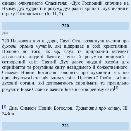
ознаки очікуваного Спасителя: «Дух Господній спочине на
Ньому, дух мудрості й розуму, дух ради і кріпості, дух знання й
страху Господнього» (Іс. 11, 2).
720
Друк
720 Навчаючи про ці дари, Святі Отці розвинули вчення про
духовні органи чуттів
, які відкриває в собі християнин.
Подібно до того, як зір, слух та природний інтелект
дозволяють людині бачити, чути й розуміти видимий і
сотворений світ, Святий Дух дарує людині засоби для
сприйняття та розуміння світу невидимого й божественного.
Симеон Новий Богослов говорить про духовний зір, що
просвічується і стає діяльним у світлі Пресвятої Тройці, та інші
духовні органи, які допомагають сприймати та правильно
[1]
розуміти Боже Слово й бачити Бога в сотвореному світі
.
[1]
Див. Симеон Новий Богослов,
Трактати про етику,
ІІІ,
243нн.
721