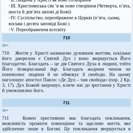
ІІІ. Християнська сім ’я як нове створіння (Четверта, п’ята,
шоста й дев’ята запові ді Божі)
IV. Суспільство, переображене в Церкві (п’ята, сьома,
восьма і десята заповіді Божі )
V. Переображення всесвіту
710
Друк
710 Життя у Христі називаємо духовним життям, оскільки
його джерелом є Святий Дух і воно звершується Його
благодаттю. Благодать – це дія Святого Духа в людині, тобто
Його
безкорисливий дар
. Благодать жодним чином не
поневолює людини й не обмежує її свободи. На цьому
наголошує апостол Павло: «Де Дух – там свобода» (пор. 2 Кр.
3, 17). Дух Божий запрошує, кличе нас до зростання у Христі
й уможливлює його.
711
Друк
711 Кожен християнин має благодать покликання,
можливість прожити повноцінне та щасливе життя, яке
здійсненне лише в Богові. Це покликання звершується в