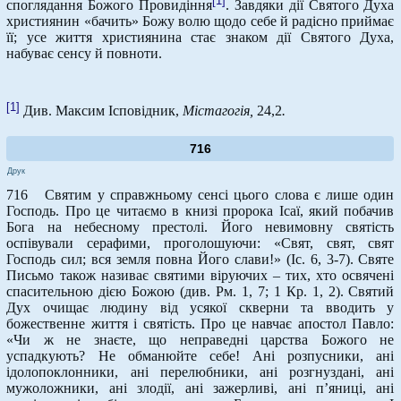
[1]
споглядання Божого Провидіння
. Завдяки дії Святого Духа
християнин «бачить» Божу волю щодо себе й радісно приймає
її; усе життя християнина стає знаком дії Святого Духа,
набуває сенсу й повноти.
[1]
Див. Максим Ісповідник,
Містагогія,
24,2
.
716
Друк
716 Святим у справжньому сенсі цього слова є лише один
Господь. Про це читаємо в книзі пророка Ісаї, який побачив
Бога на небесному престолі. Його невимовну святість
оспівували серафими, проголошуючи: «Свят, свят, свят
Господь сил; вся земля повна Його слави!» (Іс. 6, 3-7). Святе
Письмо також називає святими віруючих – тих, хто освячені
спасительною дією Божою (див. Рм. 1, 7; 1 Кр. 1, 2). Святий
Дух очищає людину від усякої скверни та вводить у
божественне життя і святість. Про це навчає апостол Павло:
«Чи ж не знаєте, що неправедні царства Божого не
успадкують? Не обманюйте себе! Ані розпусники, ані
ідолопоклонники, ані перелюбники, ані розгнуздані, ані
мужоложники, ані злодії, ані зажерливі, ані п’яниці, ані