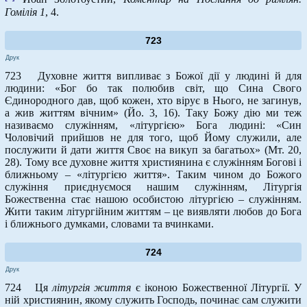
Гомілія 1
, 4.
723
Друк
723 Духовне життя випливає з Божої дії у людині й для
людини: «Бог бо так полюбив світ, що Сина Свого
Єдинородного дав, щоб кожен, хто вірує в Нього, не загинув,
а жив життям вічним» (Йо. 3, 16). Таку Божу дію ми теж
називаємо служінням, «літургією» Бога людині: «Син
Чоловічий прийшов не для того, щоб Йому служили, але
послужити й дати життя Своє на викуп за багатьох» (Мт. 20,
28). Тому все духовне життя християнина є служінням Богові і
ближньому – «літургією життя». Таким чином до Божого
служіння приєднуємося нашим служінням, Літургія
Божественна стає нашою особистою літургією – служінням.
Жити таким літургійним життям – це виявляти любов до Бога
і ближнього думками, словами та вчинками.
724
Друк
724 Ця
літургія життя
є іконою Божественної Літургії. У
ній християнин, якому служить Господь, починає сам служити