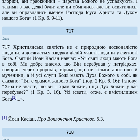
злоріки, ані грабіжники – царства Божого не успадкують. І
такими з вас деякі були; але ви обмились, але ви освятились,
але ви оправдались іменем Господа Ісуса Христа та Духом
нашого Бога» (1 Кр. 6, 9-11).
717
Друк
717 Християнська святість не є природною досконалістю
людини, а досягається завдяки дієвій участі людини у святості
Бога. Святий Йоан Касіан навчає: «Усі святі люди мають Бога
в собі. Ми добре знаємо, що Він перебував у патріархах,
говорив через пророків; віримо, що не тільки апостоли й
мученики, а й усі слуги Божі мають Духа Божого в собі, як
сказано: “Ви є храмом живого Бога” (пор. 2 Кр. 6, 16); і знову:
“Хіба не знаєте, що ви – храм Божий, і що Дух Божий у вас
перебуває?” (1 Кр. 3, 16). Усі (святі), отже, є вмістилищем
[1]
Бога
...».
[1]
Йоан Касіан,
Про Воплочення Христове
, 5,3.
718
Друк