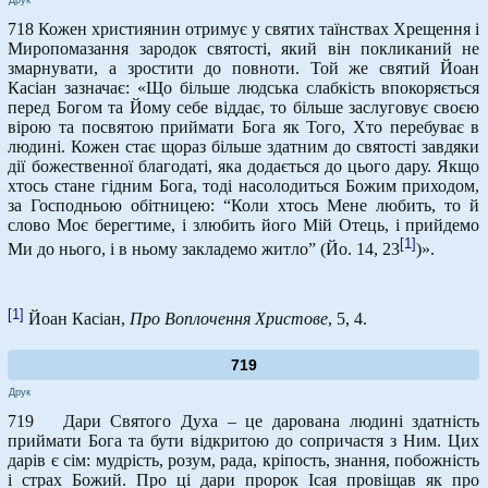
718 Кожен християнин отримує у святих таїнствах Хрещення і
Миропомазання зародок святості, який він покликаний не
змарнувати, а зростити до повноти. Той же святий Йоан
Касіан зазначає: «Що більше людська слабкість впокоряється
перед Богом та Йому себе віддає, то більше заслуговує своєю
вірою та посвятою приймати Бога як Того, Хто перебуває в
людині. Кожен стає щораз більше здатним до святості завдяки
дії божественної благодаті, яка додається до цього дару. Якщо
хтось стане гідним Бога, тоді насолодиться Божим приходом,
за Господньою обітницею: “Коли хтось Мене любить, то й
слово Моє берегтиме, і злюбить його Мій Отець, і прийдемо
[1]
Ми до нього, і в ньому закладемо житло” (Йо. 14, 23
)».
[1]
Йоан Касіан,
Про Воплочення Христове
, 5, 4.
719
Друк
719 Дари Святого Духа – це дарована людині здатність
приймати Бога та бути відкритою до сопричастя з Ним. Цих
дарів є сім: мудрість, розум, рада, кріпость, знання, побожність
і страх Божий. Про ці дари пророк Ісая провіщав як про