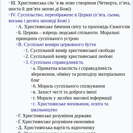
ІІІ. Християнська сім ’я як нове створіння (Четверта, п’ята,
шоста й дев’ята запові ді Божі)
IV. Суспільство, переображене в Церкві (п’ята, сьома,
восьма і десята заповіді Божі )
А. Християнське бачення світу та проповідь Євангелія
Б. Церква – взірець людської спільноти. Моральні
принципи суспільного устрою
В. Суспільні виміри церковного буття
1. Суспільний вимір християнської свободи
2. Суспільний вимір християнської любові
3. Суспільна справедливість
а. Приватна власність і справедливість
збереження, обміну та розподілу матеріальних
благ
б. Мораль суспільного спілкування
в. Захист честі та доброго імені
г. Мораль у засобах масової інформації
ґ. Християнське виховання, освіта та
шкільництво
Г. Християнське розуміння держави
Ґ. Християнське розуміння економіки
Д. Християнська вартість відпочинку