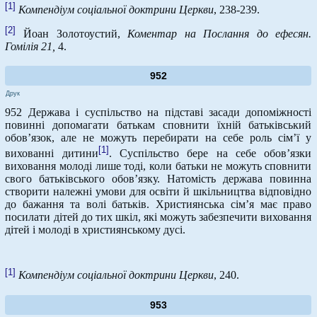
[1]
Компендіум соціальної доктрини Церкви
, 238-239.
[2]
Йоан Золотоустий,
Коментар на Послання до ефесян.
Гомілія 21,
4.
952
Друк
952 Держава і суспільство на підставі засади допоміжності
повинні допомагати батькам сповнити їхній батьківський
обов’язок, але не можуть перебирати на себе роль сім’ї у
[1]
вихованні дитини
. Суспільство бере на себе обов’язки
виховання молоді лише тоді, коли батьки не можуть сповнити
свого батьківського обов’язку. Натомість держава повинна
створити належні умови для освіти й шкільництва відповідно
до бажання та волі батьків. Християнська сім’я має право
посилати дітей до тих шкіл, які можуть забезпечити виховання
дітей і молоді в християнському дусі.
[1]
Компендіум соціальної доктрини Церкви
, 240.
953