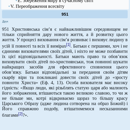
Е. Збереження миру в сучасному світі
V. Переображення всесвіту
951
Друк
951 Християнська сім’я є найважливішим середовищем не
тільки сприйняття дару нового життя, а й розвитку цього
життя. У процесі виховання сім’я розвиває і виховує людину в
[1]
усій її повноті та всіх її вимірах
. Батьки є першими, хоч і не
єдиними вихователями своїх дітей, і ніхто не може позбавити
їх цієї відповідальності. Батьки мають право та обов’язок
виховувати своїх дітей по-християнськи, тож повинні шукати
найкращих засобів для ефективного сповнення цього
обов’язку. Батьки відповідальні за передання своїм дітям
скарбу віри та покликані довести своїх дітей до «зросту
повноти Христа» (Еф. 4, 13). Особа вихователя має високу
гідність: «Якщо люди, які різьблять статую царя або малюють
його зображення, втішаються такою великою славою, то чи ж
не більше ми, котрі відкриваємо щораз то більшу красу
Царського Образу (адже людина сотворена на образ Божий) і
Його справжню подобу, втішатимемося несказанними
[2]
благами
?».