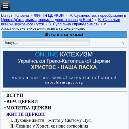
Ви тут:
Головна
ЖИТТЯ ЦЕРКВИ
IV. Суспільство, переображене в
Церкві (п’ята, сьома, восьма і десята заповіді Божі )
В. Суспільні
виміри церковного буття
3. Суспільна справедливість
ґ.
Християнське виховання, освіта та шкільництво
Шукати в катехизмі
ВСТУП
ВІРА ЦЕРКВИ
МОЛИТВА ЦЕРКВИ
ЖИТТЯ ЦЕРКВИ
І. Духовне життя – життя у Святому Дусі
ІІ. Людина у Христі як нове сотворіння