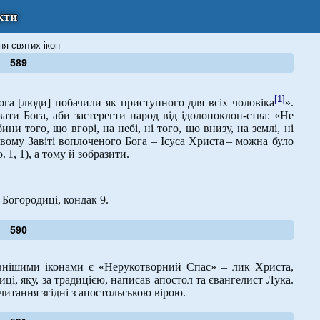
кти
ня святих ікон
589
[1]
га [люди] побачили як приступного для всіх чоловіка
».
ати Бога, аби застерегти народ від ідолопоклон-ства: «Не
ни того, що вгорі, на небі, ні того, що внизу, на землі, ні
овому Завіті воплоченого Бога – Ісуса Христа – можна було
 1, 1), а тому й зобразити.
 Богородиці, кондак 9.
590
внішими іконами є «Нерукотворний Спас» – лик Христа,
иці, яку, за традицією, написав апостол та євангелист Лука.
читання згідні з апостольською вірою.