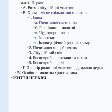
житті Церкви
А. Ритми літургійної молитви
В. Храм – місце спільнотної молитви
1. Ікона
а. Почитання святих ікон
б. Роль ікони в молитві
в. Чудотворні ікони
г. Іконостас
ґ. Іконографічний розпис храму
2. Почитання мощей святих
3. Літургійний спів
4. Богослужбові постави та жести
5. Богослужбові речі
Г. Простір родинної молитви – домашня церква
ІV. Особиста молитва християнина
ЖИТТЯ ЦЕРКВИ