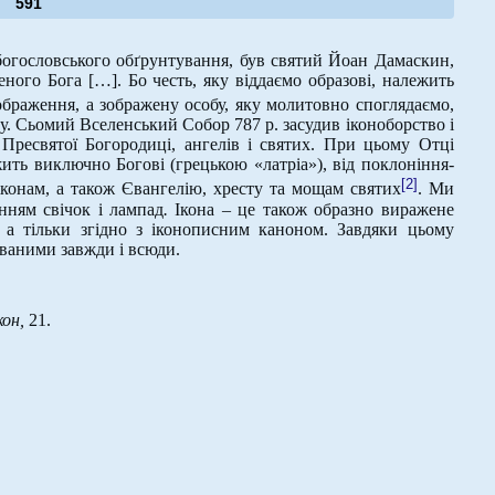
591
огословського обґрунтування, був святий Йоан Дамаскин,
ного Бога […]. Бо честь, яку віддаємо образові, належить
ображення, а зображену особу, яку молитовно споглядаємо,
зу. Сьомий Вселенський Собор 787 р. засудив іконоборство і
Пресвятої Богородиці, ангелів і святих. При цьому Отці
ить виключно Богові (грецькою «латріа»), від поклоніння-
[2]
 іконам, а також Євангелію, хресту та мощам святих
. Ми
нням свічок і лампад
.
Ікона – це також образно виражене
, а тільки згідно з іконописним каноном. Завдяки цьому
аваними завжди і всюди.
кон,
21.