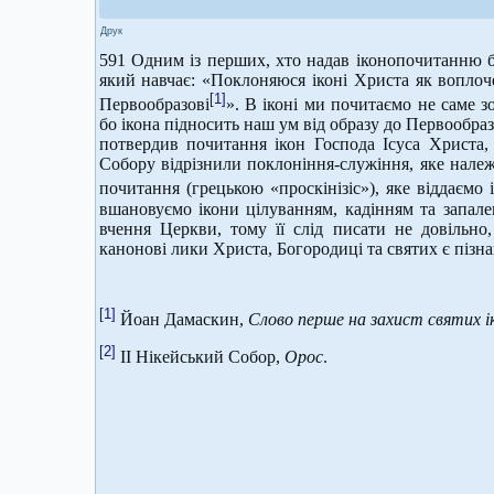
Друк
591 Одним із перших, хто надав іконопочитанню б
який навчає: «Поклоняюся іконі Христа як воплоче
[1]
Первообразові
». В іконі ми почитаємо не саме з
бо ікона підносить наш ум від образу до Первообра
потвердив почитання ікон Господа Ісуса Христа, 
Собору відрізнили поклоніння-служіння, яке належ
почитання (грецькою «проскінізіс»), яке віддаємо
вшановуємо ікони цілуванням, кадінням та запале
вчення Церкви, тому її слід писати не довільно
канонові лики Христа, Богородиці та святих є пізн
[1]
Йоан Дамаскин,
Слово перше на захист святих і
[2]
ІІ Нікейський Собор,
Орос
.