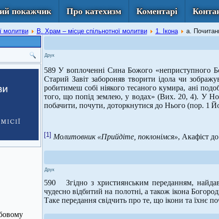
ий покажчик
Про катехизм
Коментарі
Конта
ої молитви
В. Храм – місце спільнотної молитви
1. Ікона
а. Почитан
Друк
589 У воплоченні Сина Божого «неприступного Бо
Старий Завіт забороняв творити ідола чи зображув
робитимеш собі ніякого тесаного кумира, ані подоби
того, що попід землею, у водах» (Вих. 20, 4). У Н
побачити, почути, доторкнутися до Нього (пор. 1 Йо.
[1]
Молитовник «Прийдіте, поклонімся»
, Акафіст до
Друк
590 Згідно з християнським переданням, найда
чудесно відбитий на полотні, а також ікона Богород
Таке передання свідчить про те, що ікони та їхнє по
жбовому