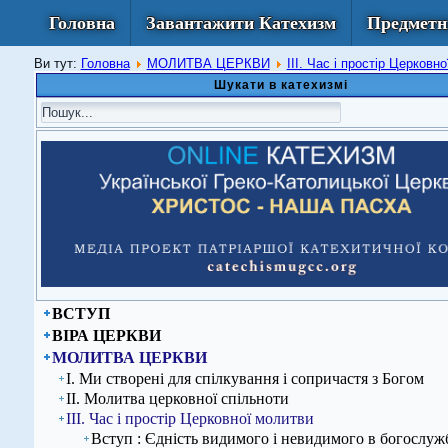
Головна
Завантажити Катехизм
Предметн
Ви тут:
Головна
МОЛИТВА ЦЕРКВИ
ІІІ. Час і простір Церковн
Шукати в катехизмі
ВСТУП
ВІРА ЦЕРКВИ
МОЛИТВА ЦЕРКВИ
І. Ми створені для спілкування і сопричастя з Богом
ІІ. Молитва церковної спільноти
ІІІ. Час і простір Церковної молитви
Вступ : Єдність видимого і невидимого в богослу