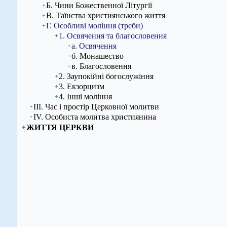
Б. Чини Божественної Літургії
В. Таїнства християнського життя
Г. Особливі моління (треби)
1. Освячення та благословення
а. Освячення
б. Монашество
в. Благословення
2. Заупокійні богослужіння
3. Екзорцизм
4. Інші моління
ІІІ. Час і простір Церковної молитви
ІV. Особиста молитва християнина
ЖИТТЯ ЦЕРКВИ