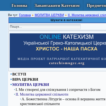
Головна
Завантажити Катехизм
Предметн
Ви тут:
Головна
МОЛИТВА ЦЕРКВИ
ІІ. Молитва церковної спі
Шукати в катехизмі
ВСТУП
ВІРА ЦЕРКВИ
МОЛИТВА ЦЕРКВИ
І. Ми створені для спілкування і сопричастя з Богом
ІІ. Молитва церковної спільноти
А. Божественна Літургія – основа й вершина життя
християнської спільноти