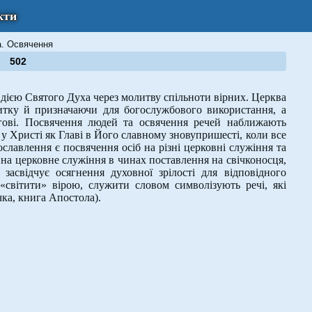
кти
а. Освячення
502
дією Святого Духа через молитву спільноти вірних. Церква
вжитку й призначаючи для богослужбового використання, а
гові. Посвячення людей та освячення речей наближають
 у Христі як Главі в Його славному зновупришесті, коли все
славлення є посвячення осіб на різні церковні служіння та
на церковне служіння в чинах поставлення на свічконосця,
засвідчує осягнення духовної зрілості для відповідного
світити» вірою, служити словом символізують речі, які
чка, книга Апостола).