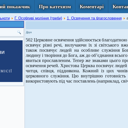
ий покажчик
Про катехизм
Коментарі
Конта
льноти
Г. Особливі моління (треби)
1. Освячення та благословення
Друк
502 Церковне освячення здійснюється благодатною 
освячує різні речі, вилучаючи їх зі світського 
також посвячує людей на особливе служіння Бо
людину і творіння до Бога, аж до об’єднання всього
явиться прославленим. Тепер же знаками цього про
освячення речей. Христова Церква посвячує людей 
читця, співця, піддиякона. Кожний із цих чинів 
церковного служіння. Цю внутрішню готовність «
використовують під час поставлень (наприклад, сві