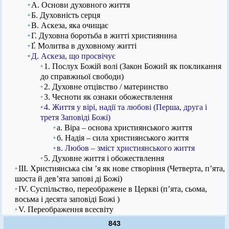
А. Основи духовного життя
Б. Духовність серця
В. Аскеза, яка очищає
Г. Духовна боротьба в житті християнина
Ґ. Молитва в духовному житті
Д. Аскеза, що просвічує
1. Послух Божій волі (Закон Божий як покликання
до справжньої свободи)
2. Духовне отцівство / материнство
3. Чесноти як ознаки обожествлення
4. Життя у вірі, надії та любові (Перша, друга і
третя Заповіді Божі)
а. Віра – основа християнського життя
б. Надія – сила християнського життя
в. Любов – зміст християнського життя
5. Духовне життя і обожествлення
ІІІ. Християнська сім ’я як нове створіння (Четверта, п’ята,
шоста й дев’ята запові ді Божі)
IV. Суспільство, переображене в Церкві (п’ята, сьома,
восьма і десята заповіді Божі )
V. Переображення всесвіту
843