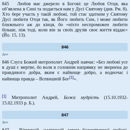
845 Любов має джерело в Богові: це Любов Отця, яка
об’явлена в Сині та подається нам у Дусі Святому (див. Рм. 8).
Хто бере участь у такій любові, той стає здатним у Святому
Дусі любити Отця так, як Його любить Син, і може любити
ближнього аж до кінця, бо «ніхто неспроможен любити
більше, ніж тоді, коли він за своїх друзів своє життя віддає»
(Йо. 15, 13).
846
Друк
846 Слуга Божий митрополит Андрей навчає: «Без любові усе
в душі є мертве, бо воля в головнім напрямку не звернена до
правдивого добра, яким є найвище добро, а водночас і
[1]
найвища правда – Всевишній Бог
».
[1]
Митрополит Андрей,
Божа мудрість
(15.10.1932-
15.02.1933 р. Б.).
847
Друк
847 Віруючий, наділений даром божественної любові,