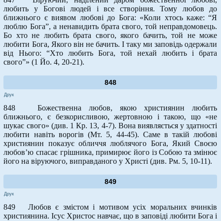
любить у Богові людей і все створіння. Тому любов до
ближнього є виявом любові до Бога: «Коли хтось каже: “Я
люблю Бога”, а ненавидить брата свого, той неправдомовець.
Бо хто не любить брата свого, якого бачить, той не може
любити Бога, Якого він не бачить. І таку ми заповідь одержали
від Нього: “Хто любить Бога, той нехай любить і брата
свого”» (1 Йо. 4, 20-21).
848
Друк
848 Божественна любов, якою християнин любить
ближнього, є безкорисливою, жертовною і такою, що «не
шукає свого» (див. 1 Кр. 13, 4-7). Вона виявляється у здатності
любити навіть ворогів (Мт. 5, 44-45). Саме в такій любові
християнин показує обличчя люблячого Бога, Який Своєю
любов’ю спасає грішника, примирює його із Собою та змінює
його на віруючого, виправданого у Христі (див. Рм. 5, 10-11).
849
Друк
849 Любов є змістом і мотивом усіх моральних вчинків
християнина. Ісус Христос навчає, що в заповіді любити Бога і