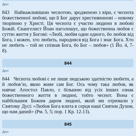
Друк
843 Найважливішою чеснотою, зродженою з віри, є чеснота
божественної любові, що її Бог дарує християнинові – новому
творінню у Христі. Ця чеснота є участю людини в любові
Божій. Євангелист Йоан наголошує, що божественна любов є
суттю життя у Богові: «Любі, любім один одного, бо любов від
Бога, і кожен, хто любить, народився від Бога і знає Бога. Хто
не любить – той не спізнав Бога, бо Бог – любов» (1 Йо. 4, 7-
8).
844
Друк
844 Чеснота любові є не лише людською здатністю любити, а
й любов’ю, якою живе сам Бог. Ось чому така любов, як
навчає Апостол Павло, є більшою від усіх інших ознак
божественного життя в людині, тобто чеснот. Вона є
найбільшим Божим даром людині, який ми отримали у
Святому Дусі: «Любов Бога влита в серця наші Святим Духом,
що нам даний» (Рм. 5, 5; пор. 1 Кр. 12-13).
845
Друк