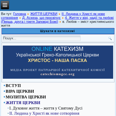
Ви тут:
Головна
ЖИТТЯ ЦЕРКВИ
ІІ. Людина у Христі як нове
сотворіння
Д. Аскеза, що просвічує
4. Життя у вірі, надії та любові
(Перша, друга і третя Заповіді Божі)
в. Любов – зміст християнського
життя
Шукати в катехизмі
ВСТУП
ВІРА ЦЕРКВИ
МОЛИТВА ЦЕРКВИ
ЖИТТЯ ЦЕРКВИ
І. Духовне життя – життя у Святому Дусі
ІІ. Людина у Христі як нове сотворіння