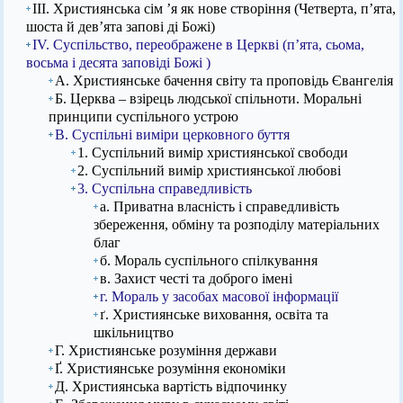
ІІІ. Християнська сім ’я як нове створіння (Четверта, п’ята,
шоста й дев’ята запові ді Божі)
IV. Суспільство, переображене в Церкві (п’ята, сьома,
восьма і десята заповіді Божі )
А. Християнське бачення світу та проповідь Євангелія
Б. Церква – взірець людської спільноти. Моральні
принципи суспільного устрою
В. Суспільні виміри церковного буття
1. Суспільний вимір християнської свободи
2. Суспільний вимір християнської любові
3. Суспільна справедливість
а. Приватна власність і справедливість
збереження, обміну та розподілу матеріальних
благ
б. Мораль суспільного спілкування
в. Захист честі та доброго імені
г. Мораль у засобах масової інформації
ґ. Християнське виховання, освіта та
шкільництво
Г. Християнське розуміння держави
Ґ. Християнське розуміння економіки
Д. Християнська вартість відпочинку