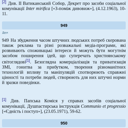
[2]
Див. ІІ Ватиканський Собор, Декрет про засоби соціальної
комунікації
Inter
mirifica
[«З-поміж дивовиж»], (4.12.1963), 10-
11.
949
Друк
949 На збудження часом штучних людських потреб скерована
також реклама та різні розважальні медіа-програми, які
розвивають споживацькі інтереси й можуть бути могутнім
засобом поширення ідей, що суперечать християнському
[1]
світоглядові
. Безоглядна комерціалізація та приватизація
ЗМІ, гонитва за прибутком, творення різноманітних
технологій впливу та маніпуляцій спотворюють справжні
цінності та потреби людей, створюють для них штучні норми
й зразки поведінки.
[1]
Див. Папська Коміся у справах засобів соціальної
комунікації, Душпастирська інструкція
Communio
et
progressio
[«Єдність і поступ»], (23.05.1971), 59-62.
950