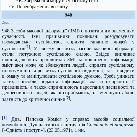
Е. Збереження миру в сучасному світі
V. Переображення всесвіту
948
Друк
948 Засоби масової інформації (ЗМІ) є позитивним знаменням
сучасності. Їхні працівники покликані розбудовувати
громадянське суспільство, сприяти єднанню людей у
[1]
суспільстві
. У своєму розвитку засоби масової інформації
стали потужною суспільною силою. Звідси випливає
відповідальність працівників ЗМІ за поширення інформації,
зміст якої може як зближувати людей, сприяти суспільному
порозумінню та розвитку суспільної свідомості, так і вводити
в оману та маніпулювати суспільною думкою. Треба уникати
таких способів подання інформації, які спотворюють її
правдивість, а також спричинюють наростання пасивності та
депресивності людей, які її сприймають, та зменшують їхню
[2]
здатність до критичної оцінки
.
[1]
Див. Папська Коміся у справах засобів соціальної
комунікації, Душпастирська інструкція
Communio
et
progressio
[«Єдність і поступ»], (23.05.1971), 1 нн.