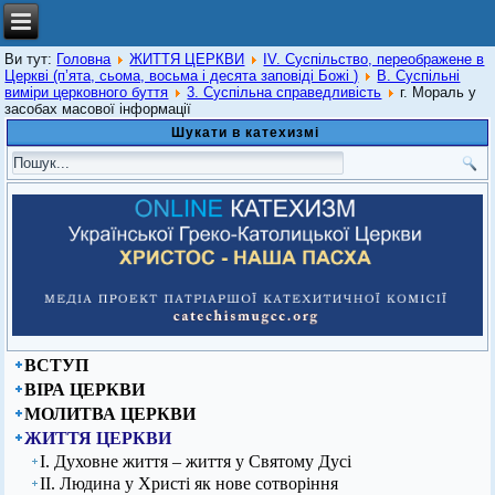
Ви тут:
Головна
ЖИТТЯ ЦЕРКВИ
IV. Суспільство, переображене в
Церкві (п’ята, сьома, восьма і десята заповіді Божі )
В. Суспільні
виміри церковного буття
3. Суспільна справедливість
г. Мораль у
засобах масової інформації
Шукати в катехизмі
ВСТУП
ВІРА ЦЕРКВИ
МОЛИТВА ЦЕРКВИ
ЖИТТЯ ЦЕРКВИ
І. Духовне життя – життя у Святому Дусі
ІІ. Людина у Христі як нове сотворіння