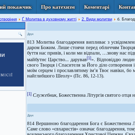
ий покажчик
Про катехизм
Коментарі
Конта
отворіння
Ґ. Молитва в духовному житті
2. Види молитви
б. Благод
Друк
813 Молитва благодарення випливає з усвідомленн
даром Божим. Лише стоячи перед обличчям Творця в
буття нас привів, і коли ми відпали, …знову нас підн
[1]
майбутнє Царство... дарував
». Відповіддю людин
свого Творця і Спасителя за Його діло сотворення і
моїм серцем і прославлятиму ім’я Твоє навіки, бо
найглибшого Шеолу» (Пс. 86, 12-13).
[1]
Служебник
, Божественна Літургія святого отця 
Друк
814 Вершиною благодарення Бога є Божественна Лі
Саме слово «євхаристія» означає благодарення, том
вселенського благодарення Христової Церкви. Євх