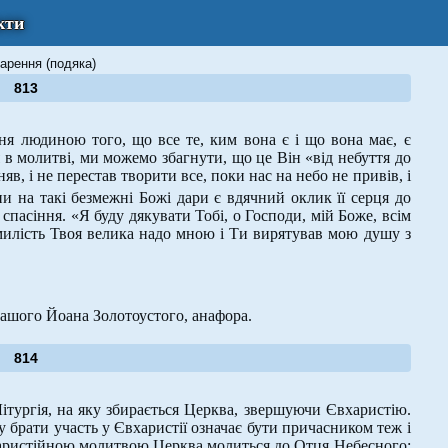
кти
арення (подяка)
813
я людиною того, що все те, ким вона є і що вона має, є
 молитві, ми можемо збагнути, що це Він «від небуття до
яв, і не перестав творити все, поки нас на небо не привів, і
и на такі безмежні Божі дари є вдячний оклик її серця до
 спасіння. «Я буду дякувати Тобі, о Господи, мій Боже, всім
 милість Твоя велика надо мною і Ти вирятував мою душу з
нашого Йоана Золотоустого, анафора.
814
тургія, на яку збирається Церква, звершуючи Євхаристію.
у брати участь у Євхаристії означає бути причасником теж і
аристійною молитвою Церква молиться до Отця Небесного: