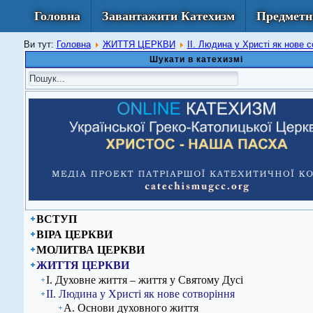
Головна
Завантажити Катехизм
Предметн
Ви тут:
Головна
ЖИТТЯ ЦЕРКВИ
ІІ. Людина у Христі як нове с
Шукати в катехизмі
ВСТУП
ВІРА ЦЕРКВИ
МОЛИТВА ЦЕРКВИ
ЖИТТЯ ЦЕРКВИ
І. Духовне життя – життя у Святому Дусі
ІІ. Людина у Христі як нове сотворіння
А. Основи духовного життя