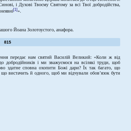
инові, і Духові Твоєму Святому за всі Твої добродійства,
[1]
 неявні
».
нашого Йоана Золотоустого, анафора.
815
ення передає нам святий Василій Великий: «Коли ж від
о добродійників і ми зважуємося на всілякі труди, щоб
ово здатне сповна охопити Божі дари? Їх так багато, що
 що вистачить й одного, щоб ми відчували обов’язок бути