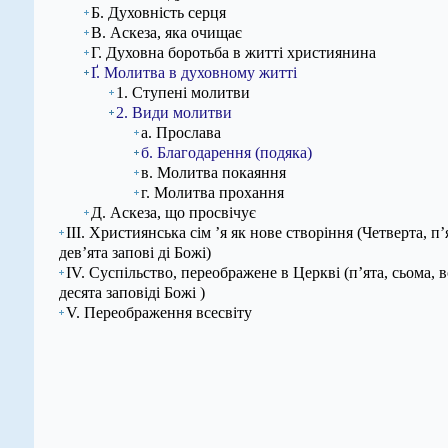
Б. Духовність серця
В. Аскеза, яка очищає
Г. Духовна боротьба в житті християнина
Ґ. Молитва в духовному житті
1. Ступені молитви
2. Види молитви
а. Прослава
б. Благодарення (подяка)
в. Молитва покаяння
г. Молитва прохання
Д. Аскеза, що просвічує
ІІІ. Християнська сім ’я як нове створіння (Четверта, п’
дев’ята запові ді Божі)
IV. Суспільство, переображене в Церкві (п’ята, сьома, в
десята заповіді Божі )
V. Переображення всесвіту