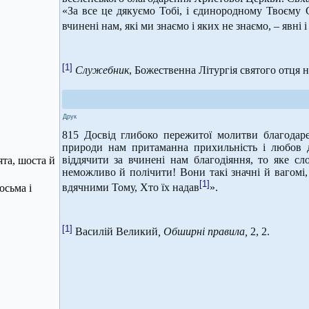
«За все це дякуємо Тобі, і єдинородному Твоєму С
вчинені нам, які ми знаємо і яких не знаємо, – явні і
[1]
Служебник
, Божественна Літургія святого отця 
Друк
815 Досвід глибоко пережитої молитви благодар
природи нам притаманна прихильність і любов д
віддячити за вчинені нам благодіяння, то яке сл
ята, шоста й
неможливо й полічити! Вони такі значні й вагомі,
[1]
вдячними Тому, Хто їх надав
».
осьма і
[1]
Василій Великий
, Обширні правила,
2, 2.