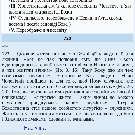
ІІІ. Християнська сім ’я як нове створіння (Четверта, п’ята,
шоста й дев’ята запові ді Божі)
IV. Суспільство, переображене в Церкві (п’ята, сьома,
восьма і десята заповіді Божі )
V. Переображення всесвіту
723
Друк
723 Духовне життя випливає з Божої дії у людині й для
людини: «Бог бо так полюбив світ, що Сина Свого
Єдинородного дав, щоб кожен, хто вірує в Нього, не загинув,
а жив життям вічним» (Йо. 3, 16). Таку Божу дію ми теж
називаємо служінням, «літургією» Бога людині: «Син
Чоловічий прийшов не для того, щоб Йому служили, але
послужити й дати життя Своє на викуп за багатьох» (Мт. 20,
28). Тому все духовне життя християнина є служінням Богові і
ближньому – «літургією життя». Таким чином до Божого
служіння приєднуємося нашим служінням, Літургія
Божественна стає нашою особистою літургією – служінням.
Жити таким літургійним життям – це виявляти любов до Бога
і ближнього думками, словами та вчинками.
Наступна