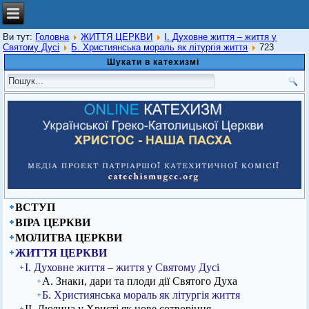
Ви тут:
Головна
ЖИТТЯ ЦЕРКВИ
І. Духовне життя – життя у
Святому Дусі
Б. Християнська мораль як літургія життя
723
Шукати в катехизмі
ВСТУП
ВІРА ЦЕРКВИ
МОЛИТВА ЦЕРКВИ
ЖИТТЯ ЦЕРКВИ
І. Духовне життя – життя у Святому Дусі
А. Знаки, дари та плоди дії Святого Духа
Б. Християнська мораль як літургія життя
ІІ. Людина у Христі як нове сотворіння