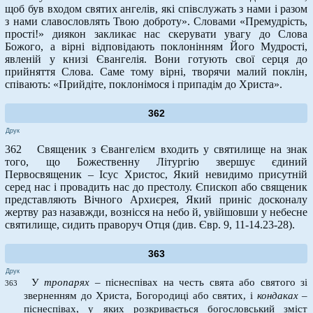
щоб був входом святих ангелів, які співслужать з нами і разом
з нами славословлять Твою доброту». Словами «Премудрість,
прості!» диякон закликає нас скерувати увагу до Слова
Божого, а вірні відповідають поклонінням Його Мудрості,
явленій у книзі Євангелія. Вони готують свої серця до
прийняття Слова. Саме тому вірні, творячи малий поклін,
співають: «Прийдіте, поклонімося і припадім до Христа».
362
Друк
362 Священик з Євангелієм входить у святилище на знак
того, що Божественну Літургію звершує єдиний
Первосвященик – Ісус Христос, Який невидимо присутній
серед нас і провадить нас до престолу. Єпископ або священик
представляють Вічного Архиєрея, Який приніс досконалу
жертву раз назавжди, вознісся на небо й, увійшовши у небесне
святилище, сидить праворуч Отця (див. Євр. 9, 11-14.23-28).
363
Друк
У
тропарях
– піснеспівах на честь свята або святого зі
363
зверненням до Христа, Богородиці або святих, і
кондаках
–
піснеспівах, у яких розкривається богословський зміст