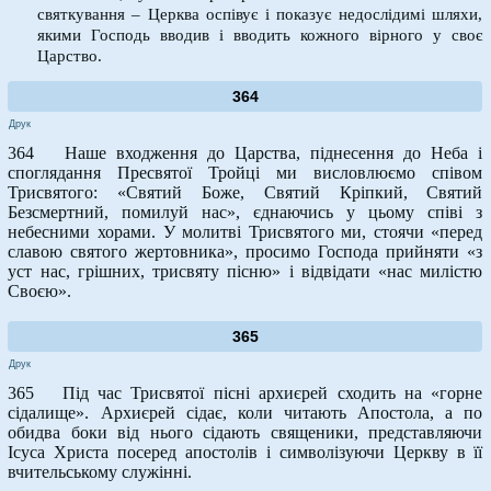
святкування – Церква оспівує і показує недослідимі шляхи,
якими Господь вводив і вводить кожного вірного у своє
Царство.
364
Друк
364 Наше входження до Царства, піднесення до Неба і
споглядання Пресвятої Тройці ми висловлюємо співом
Трисвятого: «Святий Боже, Святий Кріпкий, Святий
Безсмертний, помилуй нас», єднаючись у цьому співі з
небесними хорами. У молитві Трисвятого ми, стоячи «перед
славою святого жертовника», просимо Господа прийняти «з
уст нас, грішних, трисвяту пісню» і відвідати «нас милістю
Своєю».
365
Друк
365 Під час Трисвятої пісні архиєрей сходить на «горне
сідалище». Архиєрей сідає, коли читають Апостола, а по
обидва боки від нього сідають священики, представляючи
Ісуса Христа посеред апостолів і символізуючи Церкву в її
вчительському служінні.