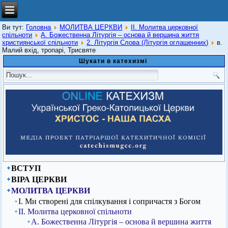
Ви тут:
Головна
МОЛИТВА ЦЕРКВИ
ІІ. Молитва церковної
спільноти
А. Божественна Літургія – основа й вершина життя
християнської спільноти
2. Літургія Слова (Літургія оглашенних)
в.
Малий вхід, тропарі, Трисвяте
Шукати в катехизмі
ВСТУП
ВІРА ЦЕРКВИ
МОЛИТВА ЦЕРКВИ
І. Ми створені для спілкування і сопричастя з Богом
ІІ. Молитва церковної спільноти
А. Божественна Літургія – основа й вершина життя