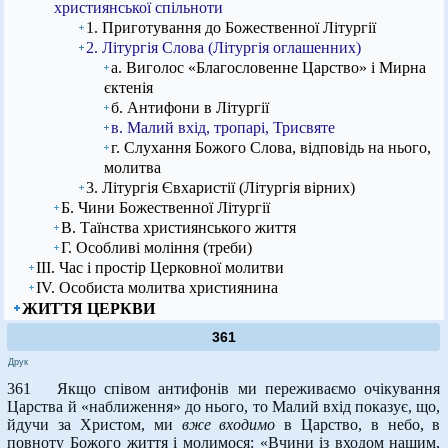
християнської спільноти
1. Приготування до Божественної Літургії
2. Літургія Слова (Літургія оглашенних)
а. Виголос «Благословенне Царство» і Мирна
єктенія
б. Антифони в Літургії
в. Малий вхід, тропарі, Трисвяте
г. Слухання Божого Слова, відповідь на нього,
молитва
3. Літургія Євхаристії (Літургія вірних)
Б. Чини Божественної Літургії
В. Таїнства християнського життя
Г. Особливі моління (треби)
ІІІ. Час і простір Церковної молитви
ІV. Особиста молитва християнина
ЖИТТЯ ЦЕРКВИ
361
Друк
361 Якщо співом антифонів ми переживаємо очікування
Царства й «наближення» до нього, то Малий вхід показує, що,
йдучи за Христом, ми
вже входимо
в Царство, в небо, в
повноту Божого життя і молимося: «Вчини із входом нашим,