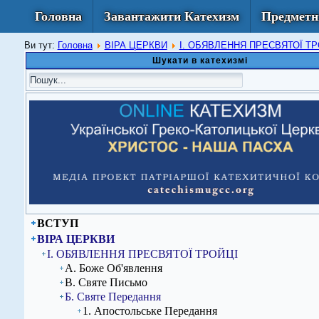
Головна
Завантажити Катехизм
Предметн
Ви тут:
Головна
ВІРА ЦЕРКВИ
I. ОБЯВЛЕННЯ ПРЕСВЯТОЇ Т
Шукати в катехизмі
ВСТУП
ВІРА ЦЕРКВИ
I. ОБЯВЛЕННЯ ПРЕСВЯТОЇ ТРОЙЦІ
А. Боже Об'явлення
В. Святе Письмо
Б. Святе Передання
1. Апостольське Передання