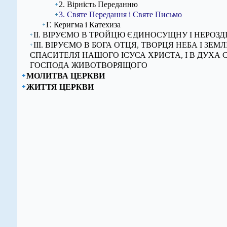
2. Вірність Переданню
3. Святе Передання і Святе Письмо
Г. Керигма і Катехиза
ІІ. ВІРУЄМО В ТРОЙЦЮ ЄДИНОСУЩНУ І НЕРОЗД
ІІІ. ВІРУЄМО В БОГА ОТЦЯ, ТВОРЦЯ НЕБА І ЗЕМЛІ,
СПАСИТЕЛЯ НАШОГО ІСУСА ХРИСТА, І В ДУХА 
ГОСПОДА ЖИВОТВОРЯЩОГО
МОЛИТВА ЦЕРКВИ
ЖИТТЯ ЦЕРКВИ