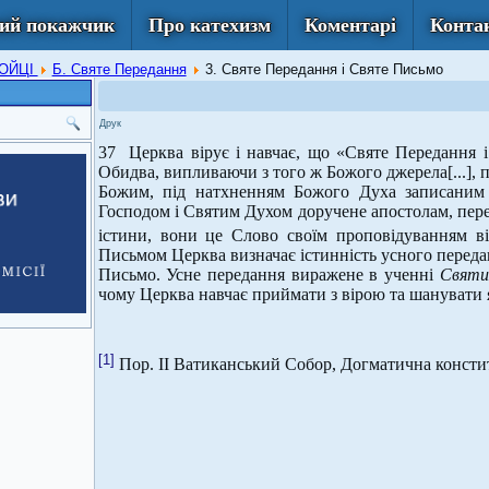
ий покажчик
Про катехизм
Коментарі
Конта
РОЙЦІ
Б. Святе Передання
3. Святе Передання і Святе Письмо
Друк
37 Церква вірує і навчає, що «Святе Передання і
Обидва, випливаючи з того ж Божого джерела[...], 
Божим, під натхненням Божого Духа записаним
Господом і Святим Духом доручене апостолам, пере
істини, вони це Слово своїм проповідуванням в
Письмом Церква визначає істинність усного переда
Письмо. Усне передання виражене в ученні
Святи
чому Церква навчає приймати з вірою та шанувати я
[1]
Пор. ІІ Ватиканський Собор, Догматична консти