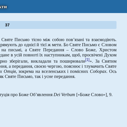
кти
37
 Святе Письмо тісно між собою пов’язані та взаємодіють.
прямують до однієї й тієї ж мети. Бо Святе Письмо є Словом
 на письмі, а Святе Передання – Слово Боже, Христом
дане в усій повноті їх наступникам, щоб, просвічені Духом
[1]
ірно зберігали, викладали та поширювали
». Зa Святим
ння, а передання, своєю чергою, пояснює і тлумачить Святе
х Отців
, зокрема на вселенських і помісних
Соборах
. Ось
к Святе Письмо, так і усне передання.
туція про Боже Об’явлення
Dei Verbum
[«Боже Слово»]
,
9.