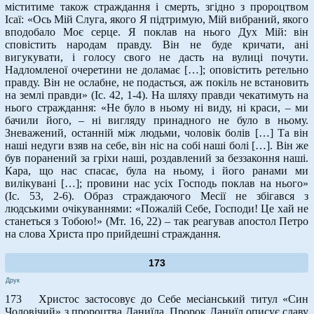
міститиме також страждання і смерть, згідно з пророцтвом
Ісаї: «Ось Мій Слуга, якого Я підтримую, Мій вибраний, якого
вподобало Моє серце. Я поклав на нього Дух Мій: він
сповістить народам правду. Він не буде кричати, ані
вигукувати, і голосу свого не дасть на вулиці почути.
Надломленої очеретини не доламає […]; оповістить ретельно
правду. Він не ослабне, не подасться, аж покіль не встановить
на землі правди» (Іс. 42, 1-4). На шляху правди чекатимуть на
нього страждання: «Не було в ньому ні виду, ні краси, – ми
бачили його, – ні вигляду принадного не було в ньому.
Зневажений, останній між людьми, чоловік болів […] Та він
наші недуги взяв на себе, він ніс на собі наші болі […]. Він же
був поранений за гріхи наші, роздавлений за беззаконня наші.
Кара, що нас спасає, була на ньому, і його ранами ми
вилікувані […]; провини нас усіх Господь поклав на нього»
(Іс. 53, 2-6). Образ страждаючого Месії не збігався з
людськими очікуваннями: «Пожалій Себе, Господи! Це хай не
станеться з Тобою!» (Мт. 16, 22) – так реагував апостол Петро
на слова Христа про прийдешні страждання.
173
Друк
173 Христос застосовує до Себе месіанський титул «Син
Чоловічий» з пророцтва Даниїла. Пророк Даниїл описує славу