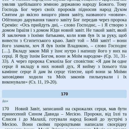
уявляв здебільшого земною державою народу Божого. Тому
Господь Бог через своїх пророків підносив народ Духом
Святим до якісно вищого рівня завіту, названого «новим».
Обітницю дарування такого завіту Бог передав через пророка
Єремію: «Ось прийдуть дні, – слово Господнє, – і Я створю з
домом Ізраїля і з домом Юди новий завіт. Не такий завіт, який
Я заключив з їхніми батьками, коли взяв був їх за руку, щоб
вивести з Єгипетського краю. Завіт той – Мій завіт! – вони
його зламали, хоч Я був їхнім Владикою, – слово Господнє
[…]. Вкладу закон Мій у їхнє нутро і напишу його у них на
серці. Я буду їхнім Богом, вони ж Моїм народом» (Єр. 31, 31-
33). А через пророка Єзекиїла Бог сповістив: «Я дам їм одне
серце й вкладу в них новий дух, Я вийму з їхнього тіла
камінне серце й дам їм серце тілесне, щоб вони за Моїми
заповідями ходили та Моїх законів пильнували і їх
виконували» (Єз. 11, 19-20).
170
Друк
170 Новий Завіт, записаний на скрижалях серця, мав бути
принесений Сином Давида – Месією. Пророки, від Іллі та
Єлисея і до Малахії, готували народ Божий до зустрічі з
Месією. Вони своїми пророцтвами написали своєрідну