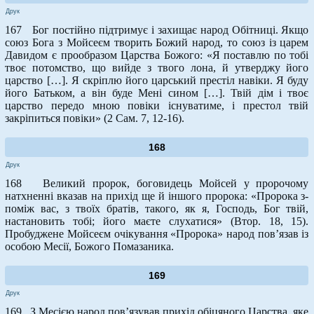
Друк
167 Бог постійно підтримує і захищає народ Обітниці. Якщо
союз Бога з Мойсеєм творить Божий народ, то союз із царем
Давидом є прообразом Царства Божого: «Я поставлю по тобі
твоє потомство, що вийде з твого лона, й утверджу його
царство […]. Я скріплю його царський престіл навіки. Я буду
його Батьком, а він буде Мені сином […]. Твій дім і твоє
царство передо мною повіки існуватиме, і престол твій
закріпиться повіки» (2 Сам. 7, 12-16).
168
Друк
168 Великий пророк, боговидець Мойсей у пророчому
натхненні вказав на прихід ще й іншого пророка: «Пророка з-
поміж вас, з твоїх братів, такого, як я, Господь, Бог твій,
настановить тобі; його маєте слухатися» (Втор. 18, 15).
Пробуджене Мойсеєм очікування «Пророка» народ пов’язав із
особою Месії, Божого Помазаника.
169
Друк
169 З Месією народ пов’язував прихід обіцяного Царства, яке