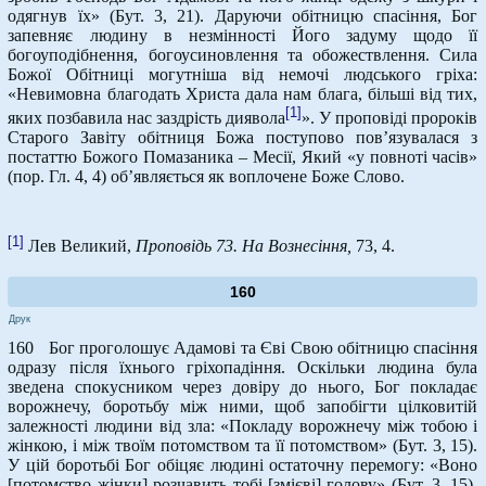
одягнув їх» (Бут. 3, 21). Даруючи обітницю спасіння, Бог
запевняє людину в незмінності Його задуму щодо її
богоуподібнення, богоусиновлення та обожествлення. Сила
Божої Обітниці могутніша від немочі людського гріха:
«Невимовна благодать Христа дала нам блага, більші від тих,
[1]
яких позбавила нас заздрість диявола
». У проповіді пророків
Старого Завіту обітниця Божа поступово пов’язувалася з
постаттю Божого Помазаника – Месії, Який «у повноті часів»
(пор. Гл. 4, 4) об’являється як воплочене Боже Слово.
[1]
Лев Великий,
Проповідь 73. На Вознесіння,
73, 4.
160
Друк
160 Бог проголошує Адамові та Єві Свою обітницю спасіння
одразу після їхнього гріхопадіння. Оскільки людина була
зведена спокусником через довіру до нього, Бог покладає
ворожнечу, боротьбу між ними, щоб запобігти цілковитій
залежності людини від зла: «Покладу ворожнечу між тобою і
жінкою, і між твоїм потомством та її потомством» (Бут. 3, 15).
У цій боротьбі Бог обіцяє людині остаточну перемогу: «Воно
[потомство жінки] розчавить тобі [змієві] голову» (Бут. 3, 15).