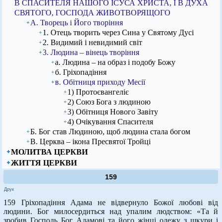
В СПАСИТЕЛЯ НАШОГО ІСУСА ХРИСТА, І В ДУХА
СВЯТОГО, ГОСПОДА ЖИВОТВОРЯЩОГО
А. Творець і Його творіння
1. Отець творить через Сина у Святому Дусі
2. Видимий і невидимий світ
3. Людина – вінець творіння
а. Людина – на образ і подобу Божу
б. Гріхопадіння
в. Обітниця приходу Месії
1) Протоєвангеліє
2) Союз Бога з людиною
3) Обітниця Нового Завіту
4) Очікування Спасителя
Б. Бог став Людиною, щоб людина стала богом
В. Церква – ікона Пресвятої Тройці
МОЛИТВА ЦЕРКВИ
ЖИТТЯ ЦЕРКВИ
159
Друк
159 Гріхопадіння Адама не відвернуло Божої любові від
людини. Бог милосердиться над упалим людством: «Та й
зробив Господь Бог Адамові та його жінці одежу з шкури і