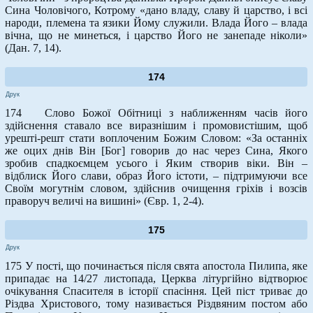
Сина Чоловічого, Котрому «дано владу, славу й царство, і всі
народи, племена та язики Йому служили. Влада Його – влада
вічна, що не минеться, і царство Його не занепаде ніколи»
(Дан. 7, 14).
174
Друк
174 Слово Божої Обітниці з наближенням часів його
здійснення ставало все виразнішим і промовистішим, щоб
урешті-решт стати воплоченим Божим Словом: «За останніх
же оцих днів Він [Бог] говорив до нас через Сина, Якого
зробив спадкоємцем усього і Яким створив віки. Він –
відблиск Його слави, образ Його істоти, – підтримуючи все
Своїм могутнім словом, здійснив очищення гріхів і возсів
праворуч величі на вишині» (Євр. 1, 2-4).
175
Друк
175 У пості, що починається після свята апостола Пилипа, яке
припадає на 14/27 листопада, Церква літургійно відтворює
очікування Спасителя в історії спасіння. Цей піст триває до
Різдва Христового, тому називається Різдвяним постом або