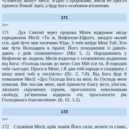
«словесну ікону» Месії. Згідно з пророками, Месія не просто
принесе Новий Завіт, а буде його особовим втіленням.
171
Друк
171 Дух Святий через пророка Міхея відкриває місце
народження Месії: «Ти ж, Вифлеєме-Ефрато, занадто малий
єси, щоб бути між тисячами Юди. З тебе вийде Мені Той, Хто
має бути Володарем в Ізраїлі; Його походження із давніх-
давен, з днів споконвічних» (Міх 5, 1). Народившись у
Вифлеємі як людина, Месія водночас є споконвічно родженим
від Бога: «Господь сказав до мене: Син Мій єси ти, Я породив
тебе сьогодні. Проси в Мене, і Я дам тобі народи в спадщину, і
кінці землі тобі в посілість» (Пс. 2, 7-8). Від Бога буде й
помазання Месії: «Дух Господа Бога на мені, бо Господь мене
помазав. Він послав мене, щоб принести благу вість убогим,
лікувати скрушених серцем, проголосити невольникам
свободу, ув’язненим відкрити очі, проголосити рік
Господнього благовоління» (Іс. 61, 1-2).
172
Друк
172 Служіння Месії, крім знаків Його сили, величі та слави,