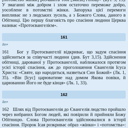
У змаганні між добром і злом остаточно переможе добро,
уособлене в потомстві жінки. Запорука цієї перемоги
випливає не з людських зусиль, а з Божого Слова, даного в
Обітниці. Цю першу благовість про спасіння людини Церква
називає «Протоєвангелієм».
161
Друк
161 Бог у Протоєвангелії відкриває, що задум спасіння
здійсниться за співучасті людини (див. Бут 3,15). Здійснення
обітниці, дарованої у Протоєвангелії, наближалося протягом
усієї історії спасіння, аж до проголошення Євангелія Ісуса
Христа: «Святе, що народиться, назветься Син Божий» (Лк. 1,
35). «Він [Ісус] царюватиме над домом Якова повіки, й
царюванню Його не буде кінця» (Лк. 1, 33).
162
Друк
162 Шлях від Протоєвангелія до Євангелія людство пройшло
через вибраних Богом людей, які повірили й прийняли Божу
Обітницю. Слова Протоєвангелія здійснювалися в історії
спасіння. Пророк Ісая розкриває образ «жінки» і «потомства»: