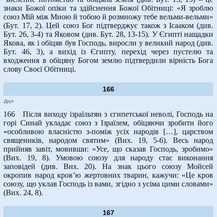
знаки Божої опіки та здійснення Божої Обітниці: «Я зроблю
союз Мій між Мною й тобою й розмножу тебе вельми-вельми»
(Бут. 17, 2). Цей союз Бог підтверджує також з Ісааком (див.
Бут. 26, 3-4) та Яковом (див. Бут. 28, 13-15). У Єгипті нащадки
Якова, як і обіцяв був Господь, виросли у великий народ (див.
Бут. 46, 3), а вихід із Єгипту, перехід через пустелю та
входження в обіцяну Богом землю підтвердили вірність Бога
слову Своєї Обітниці.
166
Друк
166 Після виходу ізраїльтян з єгипетської неволі, Господь на
горі Синай укладає союз з Ізраїлем, обіцяючи зробити його
«особливою власністю з-поміж усіх народів […], царством
священиків, народом святим» (Вих. 19, 5-6). Весь народ
прийняв завіт, мовивши: «Усе, що сказав Господь, зробимо»
(Вих. 19, 8). Умовою союзу для народу стає виконання
заповідей (див. Вих. 20). На знак цього союзу Мойсей
окропив народ кров’ю жертовних тварин, кажучи: «Це кров
союзу, що уклав Господь із вами, згідно з усіма цими словами»
(Вих. 24, 8).
167