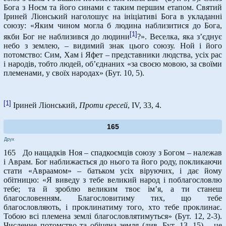
Бога з Ноєм та його синами є таким першим етапом. Святий
Іриней Ліонський наголошує на ініціативі Бога в укладанні
союзу: «Яким чином могла б людина наблизитися до Бога,
[1]
якби Бог не наблизився до людини
?». Веселка, яка з’єднує
небо з землею, – видимий знак цього союзу. Ной і його
потомство: Сим, Хам і Яфет – представники людства, усіх рас
і народів, тобто людей, об’єднаних «за своєю мовою, за своїми
племенами, у своїх народах» (Бут. 10, 5).
[1]
Іриней Ліонський,
Проти єресей
, IV, 33, 4.
165
Друк
165 До нащадків Ноя – спадкоємців союзу з Богом – належав
і Аврам. Бог наближається до нього та його роду, покликаючи
стати «Авраамом» – батьком усіх віруючих, і дає йому
обітницю: «Я виведу з тебе великий народ і поблагословлю
тебе; та й зроблю великим твоє ім’я, а ти станеш
благословенням. Благословитиму тих, що тебе
благословляють, і проклинатиму того, хто тебе проклинає.
Тобою всі племена землі благословлятимуться» (Бут. 12, 2-3).
Численне потомство та обіцяна земля (див. Бут. 13, 15) – це