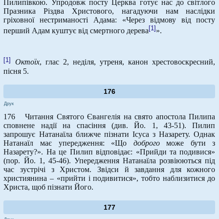
Пилипівкою. Упродовж посту Церква готує нас до світлого
Празника Різдва Христового, нагадуючи нам наслідки
гріховної нестриманості Адама: «Через відмову від посту
[1]
перший Адам куштує від смертного дерева
».
[1]
Октоїх
, глас 2, неділя, утреня, канон хрестовоскресний,
пісня 5.
176
Друк
176 Читання Святого Євангелія на свято апостола Пилипа
сповнене надії на спасіння (див. Йо. 1, 43-51). Пилип
запрошує Натанаїла ближче пізнати Ісуса з Назарету. Однак
Натанаїл має упередження: «Що
доброго
може бути з
Назарету?». На це Пилип відповідає: «Прийди та подивися»
(пор. Йо. 1, 45-46). Упередження Натанаїла розвіюються під
час зустрічі з Христом. Звідси й завдання для кожного
християнина – «прийти і подивитися», тобто наблизитися до
Христа, щоб пізнати Його.
177