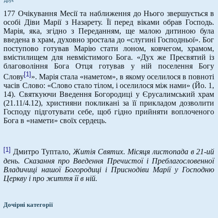
Друк
177 Очікування Месії та наближення до Нього звершується в
особі Діви Марії з Назарету. Її перед віками обрав Господь.
Марія, яка, згідно з Переданням, ще малою дитиною була
введена в храм, духовно зростала до «слугині Господньої». Бог
поступово готував Марію стати лоном, ковчегом, храмом,
вмістилищем для невмістимого Бога. «Дух же Пресвятий із
благовоління Бога Отця готував у ній поселення Богу
[1]
Слову
». Марія стала «наметом», в якому оселилося в повноті
часів Слово: «Слово стало тілом, і оселилося між нами» (Йо. 1,
14). Святкуючи Введення Богородиці у Єрусалимський храм
(21.11/4.12), християни покликані за її прикладом дозволити
Господу підготувати себе, щоб гідно прийняти воплоченого
Бога в «намети» своїх сердець.
[1]
Дмитро Туптало,
Житія Святих
.
Місяця листопада в 21-ий
день.
Сказання про Введення Пречистої і Преблагословенної
Владичиці нашої Богородиці і Приснодіви Марії у Господню
Церкву і про життя її в ній.
Дочірні категорії