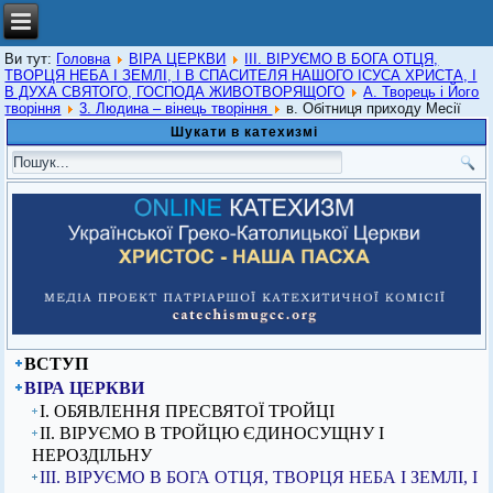
Ви тут:
Головна
ВІРА ЦЕРКВИ
ІІІ. ВІРУЄМО В БОГА ОТЦЯ,
ТВОРЦЯ НЕБА І ЗЕМЛІ, І В СПАСИТЕЛЯ НАШОГО ІСУСА ХРИСТА, І
В ДУХА СВЯТОГО, ГОСПОДА ЖИВОТВОРЯЩОГО
А. Творець і Його
творіння
3. Людина – вінець творіння
в. Обітниця приходу Месії
Шукати в катехизмі
ВСТУП
ВІРА ЦЕРКВИ
I. ОБЯВЛЕННЯ ПРЕСВЯТОЇ ТРОЙЦІ
ІІ. ВІРУЄМО В ТРОЙЦЮ ЄДИНОСУЩНУ І
НЕРОЗДІЛЬНУ
ІІІ. ВІРУЄМО В БОГА ОТЦЯ, ТВОРЦЯ НЕБА І ЗЕМЛІ, І