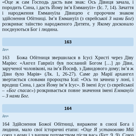
«Оце ж сам Господь дасть вам знак: Ось Дівиця зачала, і
породить Сина, і дасть Йому ім’я Еммануїл» (Іс. 7, 14). Зачаття
і народження Еммануїла Дівицею є пророчим знаком
здійснення Обітниці. Ім’я Еммануїл (з єврейської
З нами Бог
)
розкриває таїнство народженого Дитяти, у Якому досконало
поєднуються Бог і людина.
163
Друк
163 Божа Обітниця звершилася в Ісусі Христі через Діву
Марію: «Ангел Гавриїл був посланий Богом […] до Діви,
зарученої чоловікові, на ім’я Йосиф, з Давидового дому; ім’я ж
Діви було Марія» (Лк. 1, 26-27). Саме до Марії архангел
звертається словами пророцтва Ісаї: «Ось ти зачнеш у лоні, і
вродиш Сина, і даси Йому ім’я Ісус». В імені
Ісус
(з єврейської
–
«Бог спасає»
) розкривається повне значення імені
Еммануїл
–
З нами Бог.
164
Друк
164 Здійснення Божої Обітниці, виражене в союзі Бога і
людини, мало свої історичні етапи: «Оце
Я установляю Мій
союз з вами
і з вашим потомством після вас» (Бут. 9, 9). Союз