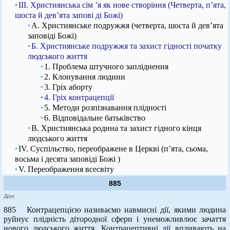
ІІІ. Християнська сім ’я як нове створіння (Четверта, п’ята,
шоста й дев’ята запові ді Божі)
А. Християнське подружжя (четверта, шоста й дев’ята
заповіді Божі)
Б. Християнське подружжя та захист гідності початку
людського життя
1. Проблема штучного запліднення
2. Клонування людини
3. Гріх аборту
4. Гріх контрацепції
5. Методи розпізнавання плідності
6. Відповідальне батьківство
В. Християнська родина та захист гідного кінця
людського життя
IV. Суспільство, переображене в Церкві (п’ята, сьома,
восьма і десята заповіді Божі )
V. Переображення всесвіту
885
Друк
885 Контрацепцією називаємо навмисні дії, якими людина
руйнує плідність дітородної сфери і унеможливлює зачаття
нового людського життя. Контрацептивні дії впливають на