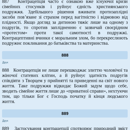
887 Контрацепція часто є ознакою вже існуючої кризи
сімейних стосунків і руйнує єдність християнського
подружжя. Здебільшого рішення вживати протизаплідні
засоби пов’язане зі страхом перед вагітністю і відмовою від
плідності. Якщо догляд за дитиною тяжіє лише на одному з
подругів, то спротив заплідненню є зазвичай своєрідним
«протестом» проти такої самотності в подружжі.
Контрацептивні вчинки є моральним злом, бо перекреслюють
подружнє покликання до батьківства та материнства.
888
Друк
888 Контрацепція не лише перешкоджає злиттю чоловічої та
жіночої статевих клітин, а й руйнує здатність подругів
співдіяти з Творцем у прийнятті та приведенні на світ нового
життя. Таке подружжя відкидає Божий задум щодо себе,
зводить сімейне життя лише до «приватної справи», нехтуючи
тим, що тільки Бог є Господь початку й кінця людського
життя.
889
Друк
889 Застосування контрацепції спотворює природний зміст