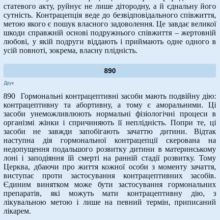
статевого акту, руйнує не лише дітородну, а й єднальну його
сутність. Контрацепція веде до безвідповідального співжиття,
метою якого є пошук власного задоволення. Це завдає великої
шкоди справжній основі подружнього співжиття – жертовній
любові, у якій подруги віддають і приймають одне одного в
усій повноті, зокрема, власну плідність.
890
Друк
890 Гормональні контрацептивні засоби мають подвійну дію:
контрацептивну та абортивну, а тому є аморальними. Ці
засоби унеможливлюють нормальні фізіологічні процеси в
організмі жінки і спричиняють її неплідність. Попри те, ці
засоби не завжди запобігають зачаттю дитини. Відтак
наступна дія гормональної контрацепції скерована на
недопущення подальшого розвитку дитини в материнському
лоні і заподіяння їй смерті на ранній стадії розвитку. Тому
Церква, дбаючи про життя кожної особи з моменту зачаття,
виступає проти застосування контрацептивних засобів.
Єдиним винятком може бути застосування гормональних
препаратів, які можуть мати контрацептивну дію, з
лікувальною метою і лише на певний термін, приписаний
лікарем.