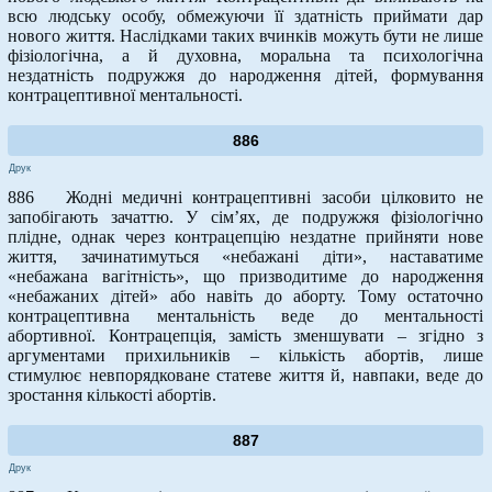
всю людську особу, обмежуючи її здатність приймати дар
нового життя. Наслідками таких вчинків можуть бути не лише
фізіологічна, а й духовна, моральна та психологічна
нездатність подружжя до народження дітей, формування
контрацептивної ментальності.
886
Друк
886 Жодні медичні контрацептивні засоби цілковито не
запобігають зачаттю. У сім’ях, де подружжя фізіологічно
плідне, однак через контрацепцію нездатне прийняти нове
життя, зачинатимуться «небажані діти», наставатиме
«небажана вагітність», що призводитиме до народження
«небажаних дітей» або навіть до аборту. Тому остаточно
контрацептивна ментальність веде до ментальності
абортивної. Контрацепція, замість зменшувати – згідно з
аргументами прихильників – кількість абортів, лише
стимулює невпорядковане статеве життя й, навпаки, веде до
зростання кількості абортів.
887
Друк