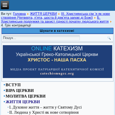
Ви тут:
Головна
ЖИТТЯ ЦЕРКВИ
ІІІ. Християнська сім ’я як нове
створіння (Четверта, п’ята, шоста й дев’ята запові ді Божі)
Б.
Християнське подружжя та захист гідності початку людського життя
4. Гріх контрацепції
Шукати в катехизмі
ВСТУП
ВІРА ЦЕРКВИ
МОЛИТВА ЦЕРКВИ
ЖИТТЯ ЦЕРКВИ
І. Духовне життя – життя у Святому Дусі
ІІ. Людина у Христі як нове сотворіння