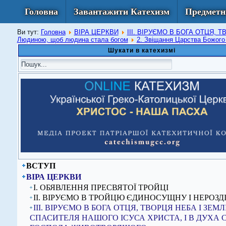
Головна
Завантажити Катехизм
Предметн
Ви тут:
Головна
ВІРА ЦЕРКВИ
ІІІ. ВІРУЄМО В БОГА ОТЦЯ,
Людиною, щоб людина стала богом
2. Звіщання Царства Божог
Шукати в катехизмі
ВСТУП
ВІРА ЦЕРКВИ
I. ОБЯВЛЕННЯ ПРЕСВЯТОЇ ТРОЙЦІ
ІІ. ВІРУЄМО В ТРОЙЦЮ ЄДИНОСУЩНУ І НЕРОЗД
ІІІ. ВІРУЄМО В БОГА ОТЦЯ, ТВОРЦЯ НЕБА І ЗЕМЛІ,
СПАСИТЕЛЯ НАШОГО ІСУСА ХРИСТА, І В ДУХА 