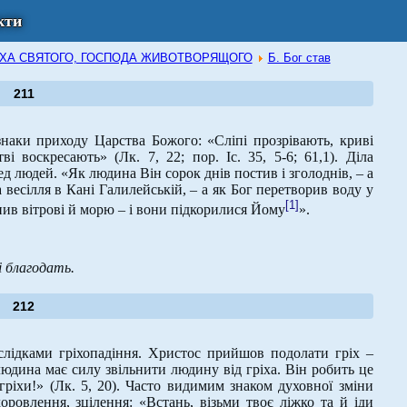
кти
В ДУХА СВЯТОГО, ГОСПОДА ЖИВОТВОРЯЩОГО
Б. Бог став
211
знаки приходу Царства Божого: «Сліпі прозрівають, криві
і воскресають» (Лк. 7, 22; пор. Іс. 35, 5-6; 61,1). Діла
ед людей. «Як людина Він сорок днів постив і зголоднів, – а
 весілля в Кані Галилейській, – а як Бог перетворив воду у
[1]
онив вітрові й морю – і вони підкорилися Йому
».
і благодать.
212
лідками гріхопадіння. Христос прийшов подолати гріх –
юдина має силу звільнити людину від гріха. Він робить це
гріхи!» (Лк. 5, 20). Часто видимим знаком духовної зміни
ровлення, зцілення: «Встань, візьми твоє ліжко та й іди