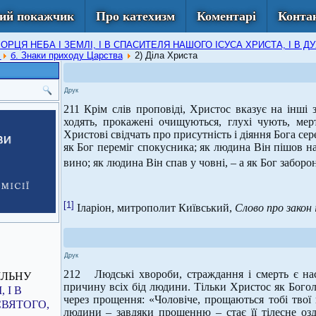
ий покажчик
Про катехизм
Коментарі
Конта
 ТВОРЦЯ НЕБА І ЗЕМЛІ, І В СПАСИТЕЛЯ НАШОГО ІСУСА ХРИСТА, І 
о
б. Знаки приходу Царства
2) Діла Христа
Друк
211 Крім слів проповіді, Христос вказує на інші 
ходять, прокажені очищуються, глухі чують, мертв
Христові свідчать про присутність і діяння Бога сер
як Бог переміг спокусника; як людина Він пішов на
вино; як людина Він спав у човні, – а як Бог забор
[1]
Іларіон, митрополит Київський,
Слово про закон 
Друк
212 Людські хвороби, страждання і смерть є нас
ІЛЬНУ
причину всіх бід людини. Тільки Христос як Богол
 І В
через прощення: «Чоловіче, прощаються тобі твої 
СВЯТОГО,
людини – завдяки прощенню – стає її тілесне оздо