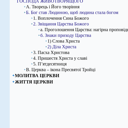
ГОСПОДА ЖИВОТВОРЯЩОГО
А. Творець і Його творіння
Б. Бог став Людиною, щоб людина стала богом
1. Воплочення Сина Божого
2. Звіщання Царства Божого
а. Проголошення Царства: нагірна проповідь
б. Знаки приходу Царства
1) Слова Христа
2) Діла Христа
3. Пасха Христова
4. Пришестя Христа у славі
5. П’ятдесятниця
В. Церква – ікона Пресвятої Тройці
МОЛИТВА ЦЕРКВИ
ЖИТТЯ ЦЕРКВИ