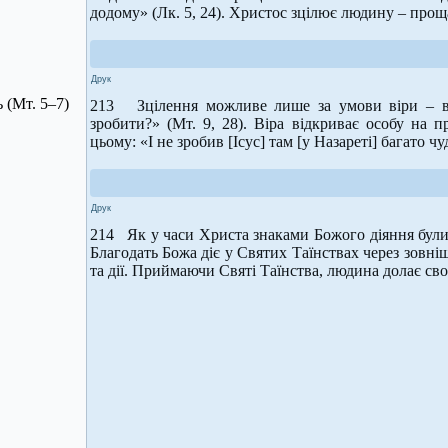
додому» (Лк. 5, 24). Христос зцілює людину – проща
Друк
 (Мт. 5–7)
213 Зцілення можливе лише за умови віри – ві
зробити?» (Мт. 9, 28). Віра відкриває особу на 
цьому: «І не зробив [Ісус] там [у Назареті] багато чу
Друк
214 Як у часи Христа знаками Божого діяння були 
Благодать Божа діє у Святих Таїнствах через зовніш
та дії. Приймаючи Святі Таїнства, людина долає свої