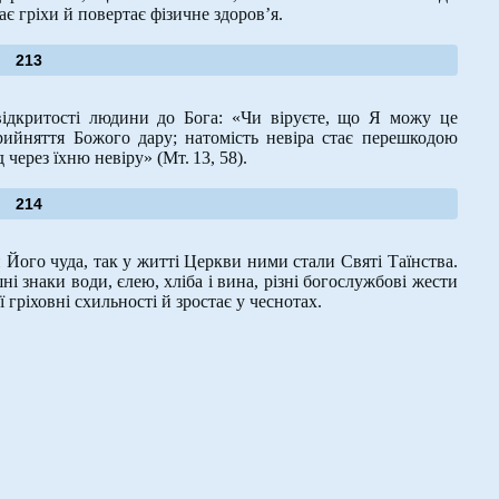
є гріхи й повертає фізичне здоров’я.
213
дкритості людини до Бога: «Чи віруєте, що Я можу це
прийняття Божого дару; натомість невіра стає перешкодою
д через їхню невіру» (Мт. 13, 58).
214
Його чуда, так у житті Церкви ними стали Святі Таїнства.
ні знаки води, єлею, хліба і вина, різні богослужбові жести
 гріховні схильності й зростає у чеснотах.