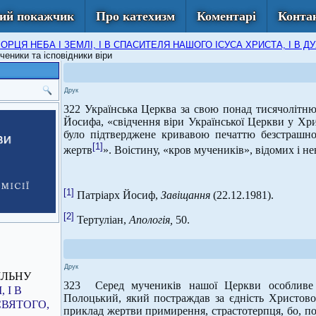
ий покажчик
Про катехизм
Коментарі
Конта
 ТВОРЦЯ НЕБА І ЗЕМЛІ, І В СПАСИТЕЛЯ НАШОГО ІСУСА ХРИСТА, І 
ученики та ісповідники віри
Друк
322 Українська Церква за свою понад тисячолітню
Йосифа, «свідчення віри Української Церкви у Хр
було підтверджене кривавою печаттю безстрашно
[1]
жертв
». Воістину, «кров мучеників», відомих і н
[1]
Патріарх Йосиф,
Завіщання
(22.12.1981).
[2]
Тертуліан,
Апологія,
50.
Друк
ІЛЬНУ
323 Серед мучеників нашої Церкви особливе 
 І В
Полоцький, який постраждав за єдність Христово
СВЯТОГО,
приклад жертви примирення, страстотерпця, бо, под