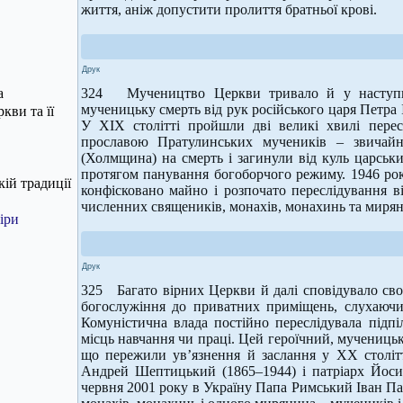
життя, аніж допустити пролиття братньої крові.
Друк
а
324 Мучеництво Церкви тривало й у наступни
мученицьку смерть від рук російського царя Петра І
кви та її
У ХІХ столітті пройшли дві великі хвилі перес
прославою Пратулинських мучеників – звичайн
(Холмщина) на смерть і загинули від куль царсь
протягом панування богоборчого режиму. 1946 року
ій традиції
конфісковано майно і розпочато переслідування в
численних священиків, монахів, монахинь та мирян 
іри
Друк
325 Багато вірних Церкви й далі сповідувало свою
богослужіння до приватних приміщень, слухаючи т
Комуністична влада постійно переслідувала підпі
місць навчання чи праці. Цей героїчний, мученицьк
що пережили ув’язнення й заслання у ХХ столі
Андрей Шептицький (1865–1944) і патріарх Йоси
червня 2001 року в Україну Папа Римський Іван Па