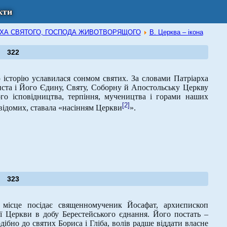
кти
В ДУХА СВЯТОГО, ГОСПОДА ЖИВОТВОРЯЩОГО
В. Церква – ікона
322
 історію уславилася сонмом святих. За словами Патріарха
иста і Його Єдину, Святу, Соборну й Апостольську Церкву
го ісповідництва, терпіння, мучеництва і горами наших
[2]
евідомих, ставала «насінням Церкви
».
323
місце посідає священномученик Йосафат, архиєпископ
ї Церкви в добу Берестейського єднання. Його постать –
ібно до святих Бориса і Гліба, волів радше віддати власне