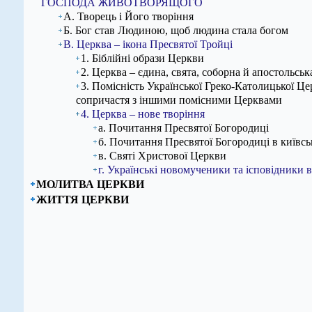
ГОСПОДА ЖИВОТВОРЯЩОГО
А. Творець і Його творіння
Б. Бог став Людиною, щоб людина стала богом
В. Церква – ікона Пресвятої Тройці
1. Біблійні образи Церкви
2. Церква – єдина, свята, соборна й апостольськ
3. Помісність Української Греко-Католицької Цер
сопричастя з іншими помісними Церквами
4. Церква – нове творіння
а. Почитання Пресвятої Богородиці
б. Почитання Пресвятої Богородиці в київськ
в. Святі Христової Церкви
г. Українські новомученики та ісповідники в
МОЛИТВА ЦЕРКВИ
ЖИТТЯ ЦЕРКВИ