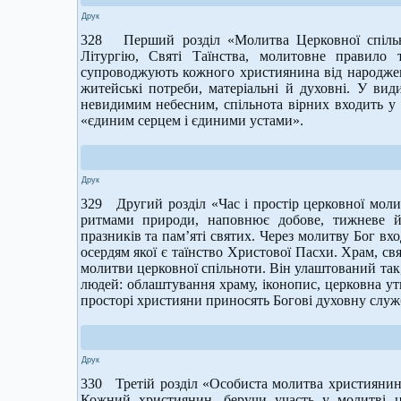
Друк
328 Перший розділ «Молитва Церковної спільн
Літургію, Святі Таїнства, молитовне правило т
супроводжують кожного християнина від народженн
житейські потреби, матеріальні й духовні. У вид
невидимим небесним, спільнота вірних входить у
«єдиним серцем і єдиними устами».
Друк
329 Другий розділ «Час і простір церковної молит
ритмами природи, наповнює добове, тижневе й
празників та пам’яті святих. Через молитву Бог вх
осердям якої є таїнство Христової Пасхи. Храм, св
молитви церковної спільноти. Він улаштований так,
людей: облаштування храму, іконопис, церковна утв
просторі християни приносять Богові духовну служ
Друк
330 Третій розділ «Особиста молитва християнина
Кожний християнин, беручи участь у молитві ц