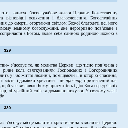
оти» описує богослужбове життя Церкви: Божественну
а різнорідні освячення і благословення. Богослужіння
я до смерті, огортаючи світлом Божої благодаті всі його
имому земному богослужінні, яке нерозривно пов’язане з
 сопричастя з Богом, являє себе єдиною родиною Божою з
329
ви» з’ясовує те, як молитва Церкви, що тісно пов’язана з
 річне кола святкуванням Господських і Богородичних
одить у
час
життя людини, поміщаючи її в історію спасіння,
яті місця і домівки християн – це
простір
, призначений для
 щоб усе виявляло Божу присутність і дію Бога серед Своїх
ар, літургійний спів та домашнє покуття. У святому часі і
бу.
330
» з’ясовує місце молитви християнина в молитві Церкви.
ерковної спільноти, наповнює своє життя й особистою