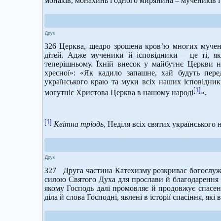
монахів, монахинь і одного мирянина – мучеників 
Друк
326 Церква, щедро зрошена кров’ю многих мучени
дітей. Адже мученики й ісповідники – це ті, як
теперішньому. Їхній внесок у майбутнє Церкви н
хресної»: «Як кадило запашне, хай будуть пер
українського краю та муки всіх наших ісповідникі
[1]
могутніє Христова Церква в нашому народі
».
[1]
Квітна тріодь
, Неділя всіх святих українського н
Друк
327 Друга частина Катехизму розкриває богослуж
силою Святого Духа для прослави й благодарення О
якому Господь далі промовляє й продовжує спасенн
діла й слова Господні, явлені в історії спасіння, які