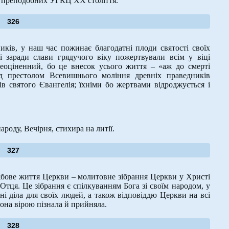
і преподобних УГКЦ ХХ століття.
326
ків, у наш час пожинає благодатні плоди святості своїх
і заради слави грядучого віку пожертвували всім у віці
еоціненний, бо це внесок усього життя – «аж до смерті
ед престолом Всевишнього моління древніх праведників
в святого Євангелія; їхніми бо жертвами відроджується і
ароду, Вечірня, стихира на литії.
327
бове життя Церкви – молитовне зібрання Церкви у Христі
тця. Це зібрання є спілкуванням Бога зі своїм народом, у
і діла для своїх людей, а також відповіддю Церкви на всі
 вона вірою пізнала й прийняла.
328