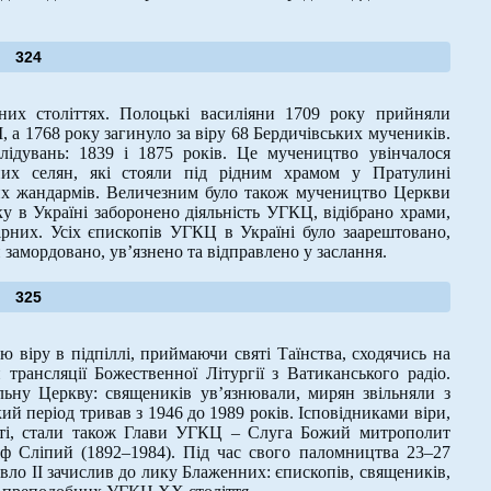
324
х століттях. Полоцькі василіяни 1709 року прийняли
, а 1768 року загинуло за віру 68 Бердичівських мучеників.
лідувань: 1839 і 1875 років. Це мучеництво увінчалося
их селян, які стояли під рідним храмом у Пратулині
ких жандармів. Величезним було також мучеництво Церкви
 в Україні заборонено діяльність УГКЦ, відібрано храми,
ірних. Усіх єпископів УГКЦ в Україні було заарештовано,
замордовано, ув’язнено та відправлено у заслання.
325
 віру в підпіллі, приймаючи святі Таїнства, сходячись на
рансляції Божественної Літургії з Ватиканського радіо.
льну Церкву: священиків ув’язнювали, мирян звільняли з
ий період тривав з 1946 до 1989 років. Ісповідниками віри,
тті, стали також Глави УГКЦ – Слуга Божий митрополит
ф Сліпий (1892–1984). Під час свого паломництва 23–27
вло ІІ зачислив до лику Блаженних: єпископів, священиків,