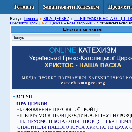
Головна
Завантажити Катехизм
Предметн
Ви тут:
Головна
ВІРА ЦЕРКВИ
ІІІ. ВІРУЄМО В БОГА ОТЦЯ,
Пресвятої Тройці
4. Церква – нове творіння
г. Українські новом
Шукати в катехизмі
ВСТУП
ВІРА ЦЕРКВИ
I. ОБЯВЛЕННЯ ПРЕСВЯТОЇ ТРОЙЦІ
ІІ. ВІРУЄМО В ТРОЙЦЮ ЄДИНОСУЩНУ І НЕРОЗД
ІІІ. ВІРУЄМО В БОГА ОТЦЯ, ТВОРЦЯ НЕБА І ЗЕМЛІ,
СПАСИТЕЛЯ НАШОГО ІСУСА ХРИСТА, І В ДУХА 