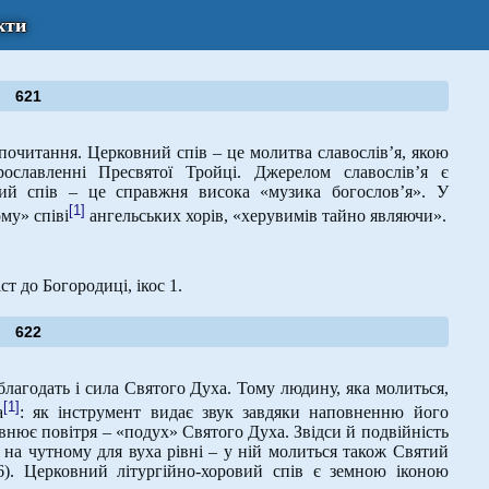
кти
621
почитання. Церковний спів – це молитва славослів’я, якою
ославленні Пресвятої Тройці. Джерелом славослів’я є
ний спів – це справжня висока «музика богослов’я». У
[1]
му» співі
ангельських хорів, «херувимів тайно являючи».
ст до Богородиці, ікос 1.
622
благодать і сила Святого Духа. Тому людину, яка молиться,
[1]
а
: як інструмент видає звук завдяки наповненню його
повнює повітря – «подух» Святого Духа. Звідси й подвійність
 на чутному для вуха рівні – у ній молиться також Святий
). Церковний літургійно-хоровий спів є земною іконою