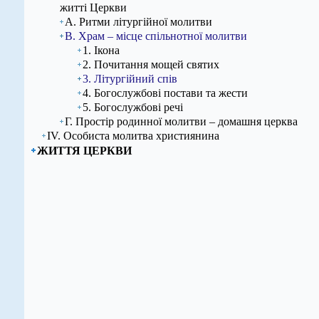
житті Церкви
А. Ритми літургійної молитви
В. Храм – місце спільнотної молитви
1. Ікона
2. Почитання мощей святих
3. Літургійний спів
4. Богослужбові постави та жести
5. Богослужбові речі
Г. Простір родинної молитви – домашня церква
ІV. Особиста молитва християнина
ЖИТТЯ ЦЕРКВИ