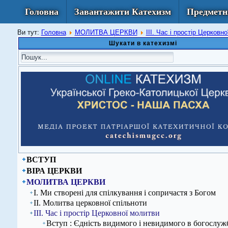
Головна
Завантажити Катехизм
Предметн
Ви тут:
Головна
МОЛИТВА ЦЕРКВИ
ІІІ. Час і простір Церковн
Шукати в катехизмі
ВСТУП
ВІРА ЦЕРКВИ
МОЛИТВА ЦЕРКВИ
І. Ми створені для спілкування і сопричастя з Богом
ІІ. Молитва церковної спільноти
ІІІ. Час і простір Церковної молитви
Вступ : Єдність видимого і невидимого в богослу