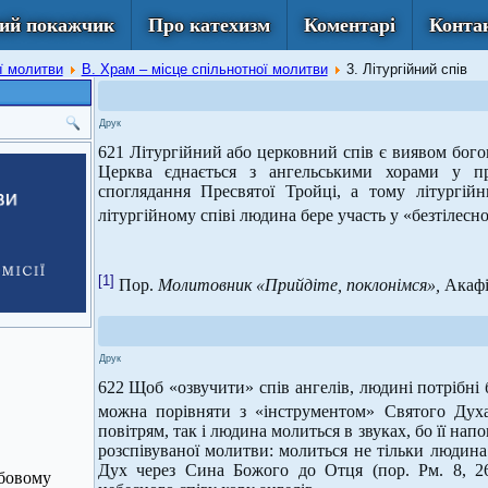
ий покажчик
Про катехизм
Коментарі
Конта
ої молитви
В. Храм – місце спільнотної молитви
3. Літургійний спів
Друк
621 Літургійний або церковний спів є виявом бого
Церква єднається з ангельськими хорами у пр
споглядання Пресвятої Тройці, а тому літургій
літургійному співі людина бере участь у «безтілесно
[1]
Пор.
Молитовник «Прийдіте, поклонімся»,
Акафі
Друк
622 Щоб «озвучити» спів ангелів, людині потрібні 
можна порівняти з «інструментом» Святого Дух
повітрям, так і людина молиться в звуках, бо її на
розспівуваної молитви: молиться не тільки людина
Дух через Сина Божого до Отця (пор. Рм. 8, 26
жбовому