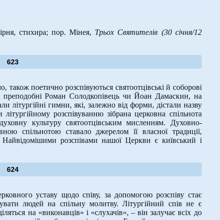
ірня, стихира; пор. Мінея,
Трьох Святителів (30 січня/12
623
, також поетично розспівуються святоотцівські й соборові
д, преподобні Роман Солодкопівець чи Йоан Дамаскин, на
и літургійні гимни, які, залежно від форми, дістали назву
яки літургійному розспівуванню зібрана церковна спільнота
духовну культуру святоотцівським мисленням. Духовно-
ною спільнотою ставало джерелом її власної традиції,
. Найвідомішими розспівами нашої Церкви є київський і
624
ого уставу щодо співу, за допомогою розспіву стає
вати людей на спільну молитву. Літургійний спів не є
ляться на «виконавців» і «слухачів», – він залучає всіх до