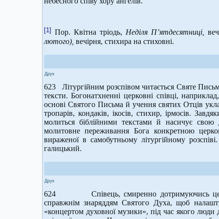
небесного співу хору ангелів.
[1]
Пор. Квітна тріодь,
Неділя П’ятдесятниці,
веч
лютого),
вечірня, стихира на стиховні.
Друк
623 Літургійним розспівом читається Святе Письмо
тексти. Богонатхненні церковні співці, наприкла
основі Святого Письма й учення святих Отців уклал
тропарів, кондаків, ікосів, стихир, ірмосів. Завд
молиться біблійними текстами й насичує свою 
молитовне переживання Бога конкретною церков
вираженої в самобутньому літургійному розспіві
галицький.
Друк
624 Співець, смиренно дотримуючись церковн
справжнім знаряддям Святого Духа, щоб налашту
«концертом духовної музики», під час якого люди ді