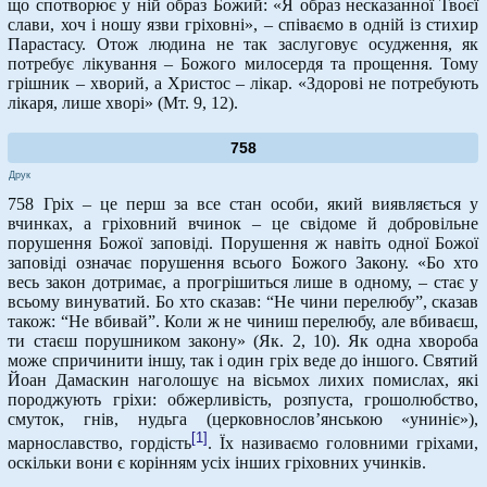
що спотворює у ній образ Божий: «Я образ несказанної Твоєї
слави, хоч і ношу язви гріховні», – співаємо в одній із стихир
Парастасу. Отож людина не так заслуговує осудження, як
потребує лікування – Божого милосердя та прощення. Тому
грішник – хворий, а Христос – лікар. «Здорові не потребують
лікаря, лише хворі» (Мт. 9, 12).
758
Друк
758 Гріх – це перш за все стан особи, який виявляється у
вчинках, а гріховний вчинок – це свідоме й добровільне
порушення Божої заповіді. Порушення ж навіть одної Божої
заповіді означає порушення всього Божого Закону. «Бо хто
весь закон дотримає, а прогрішиться лише в одному, – стає у
всьому винуватий. Бо хто сказав: “Не чини перелюбу”, сказав
також: “Не вбивай”. Коли ж не чиниш перелюбу, але вбиваєш,
ти стаєш порушником закону» (Як. 2, 10). Як одна хвороба
може спричинити іншу, так і один гріх веде до іншого. Святий
Йоан Дамаскин наголошує на вісьмох лихих помислах, які
породжують гріхи: обжерливість, розпуста, грошолюбство,
смуток, гнів, нудьга (церковнослов’янською «униніє»),
[1]
марнославство, гордість
. Їх називаємо головними гріхами,
оскільки вони є корінням усіх інших гріховних учинків.