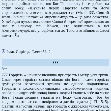
людина приймає все те, що Бог їй посилає, і все робить на
славу Божу. «Шукайте перше Царство Боже та Його
справедливість, а все те вам докладеться» (Мт. 6, 33). Святий
Ісаак Сирієць навчає: «Смиренномудрість – це риза божества.
У неї зодягнулося воплочене Слово й через неї промовляло до
нас у нашому тілі. Кожен, хто зодягнеться в неї
[смиренномудрість], уподібниться до Того, хто зійшов зі Своєї
[1]
висоти
».
[1]
Ісаак Сирієць,
Слово
53, 2.
777
Друк
777 Гордість – найнебезпечніша пристрасть і матір усіх гріхів.
Саме через гордість сатана відпав від Бога, і саме гордість
зруйнувала багаторічні зусилля не одного подвижника.
Гордість є ідолопоклонницьким самообожненням людини:
особа вивищує себе понад інших людей і ставить себе на місце
Бога. Горда людина закрита на Божу благодать: «Бог бо
гордим противиться, а покірливим дає благодать» (1 Пт. 5, 5).
Святий Августин навчає, що гордість є джерелом усякого зла,
і для того, аби побороти всі інші гріхи, треба позбутися їхньої