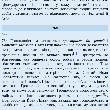
763 Особа досягає чистоти статевого життя чеснотою
ціломудреності. Ця чеснота узгоджує статевий потяг із
любов’ю до ближнього. Чистота допомагає людині керувати
своїм статевим потягом та відновлює гармонію тіла, душі й
духу.
764
Друк
764 Грошолюбством називається
пристрасть до грошей
і
матеріальних благ.
Святі Отці навчали, що любов до багатства
не притаманна людині від природи, а виникає як викривлене
[1]
прагнення людини до вічного життя
. Пристрасть до
збагачення, яка опановує особу, робить її рабом грошей;
збагачення стає самоціллю і веде до інших гріхів. Така
пристрасть породжує оману самодостатності людини в її
покладанні лише на матеріальні блага. Святий Йоан
Золотоустий навчає: «Не багатство зло, а любов до
накопичення і грошей. Щось одне – грошолюб, а щось інше –
заможний. Грошолюб – не заможний; він у всьому має нужду і
тому не може бути заможним. Грошолюб є сторо-жем свого
[2]
майна, а не його власником; рабом, а не володарем
».
Преподобний Йоан Ліствичник вважає, що грошолюбство й
жадібність є ідоло-поклонством, оскільки в такому засліпленні
[3]