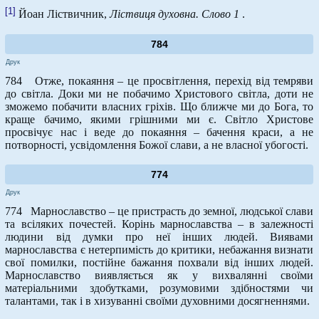
[1]
Йоан Ліствичник,
Ліствиця духовна. Слово 1
.
784
Друк
784 Отже, покаяння – це просвітлення, перехід від темряви
до світла. Доки ми не побачимо Христового світла, доти не
зможемо побачити власних гріхів. Що ближче ми до Бога, то
краще бачимо, якими грішними ми є. Світло Христове
просвічує нас і веде до покаяння – бачення краси, а не
потворності, усвідомлення Божої слави, а не власної убогості.
774
Друк
774 Марнославство – це пристрасть до земної, людської слави
та всіляких почестей. Корінь марнославства – в залежності
людини від думки про неї інших людей. Виявами
марнославства є нетерпимість до критики, небажання визнати
свої помилки, постійне бажання похвали від інших людей.
Марнославство виявляється як у вихвалянні своїми
матеріальними здобутками, розумовими здібностями чи
талантами, так і в хизуванні своїми духовними досягненнями.