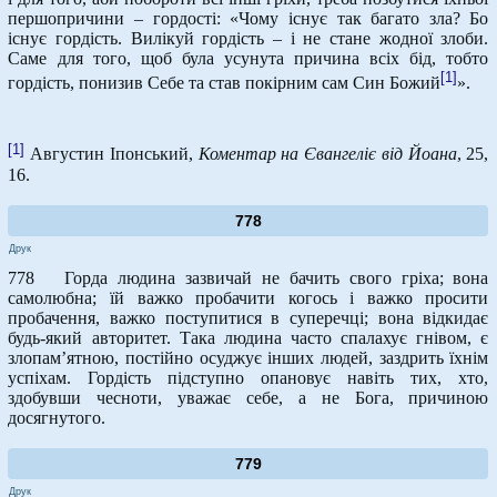
першопричини – гордості: «Чому існує так багато зла? Бо
існує гордість. Вилікуй гордість – і не стане жодної злоби.
Саме для того, щоб була усунута причина всіх бід, тобто
[1]
гордість, понизив Себе та став покірним сам Син Божий
».
[1]
Августин Іпонський,
Коментар на Євангеліє від Йоана
, 25,
16.
778
Друк
778 Горда людина зазвичай не бачить свого гріха; вона
самолюбна; їй важко пробачити когось і важко просити
пробачення, важко поступитися в суперечці; вона відкидає
будь-який авторитет. Така людина часто спалахує гнівом, є
злопам’ятною, постійно осуджує інших людей, заздрить їхнім
успіхам. Гордість підступно опановує навіть тих, хто,
здобувши чесноти, уважає себе, а не Бога, причиною
досягнутого.
779
Друк