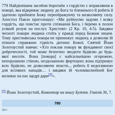
779 Найдієвішим засобом боротьби з гордістю є вправляння в
покорі, яка відкриває людину до Бога та ближнього й робить її
здатною прийняти Божу переображуючу та визволяючу силу.
Апостол Павло проголошує: «Ми руйнуємо задуми і всяку
гордість, що повстає проти спізнання Бога, і беремо в полон
усякий розум на послух Христові» (2 Кр. 10, 4-5). Завдяки
чесноті покори людина стоїть у правді перед Божим лицем.
Тому християнська покора не принижує людину, а дозволяє їй
пізнати справжню гідність дитини Божої. Святий Йоан
Золотоустий навчає: «Хто поклав покору як фундамент своєї
доброчесності, той може безпечно зводити будівлю до будь-
якої висоти. Вона [покора] є найсильнішою огорожею,
непорушною стіною, нездоланною фортецею; вона підтримує
всю будівлю, не дозволяючи впасти.., робить її недосяжною
для всіляких нападів… і завдяки їй чоловіколюбний Бог
[1]
виливає на нас щедрі дари
».
[1]
Йоан Золотоустий,
Коментар на книгу Буття. Гомілія 36
, 7.
780
Друк