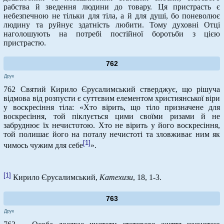
рабства й зведення людини до товару. Ця пристрасть є
небезпечною не тільки для тіла, а й для душі, бо поневолює
людину та руйнує здатність любити. Тому духовні Отці
наголошують на потребі постійної боротьби з цією
пристрастю.
762
Друк
762 Святий Кирило Єрусалимський стверджує, що рішуча
відмова від розпусти є суттєвим елементом християнської віри
у воскресіння тіла: «Хто вірить, що тіло призначене для
воскресіння, той піклується цими своїми ризами й не
забруднює їх нечистотою. Хто не вірить у його воскресіння,
той полишає його на поталу нечистоті та зловживає ним як
[1]
чимось чужим для себе
».
[1]
Кирило Єрусалимський,
Катехизи
, 18, 1-3.
763
Друк