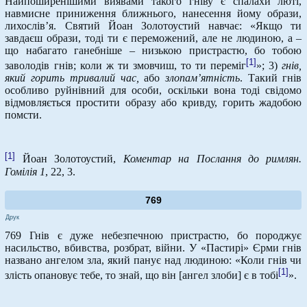
Найпоширенішими виявами такого гніву є спалахи люті,
навмисне приниження ближнього, нанесення йому образи,
лихослів’я. Святий Йоан Золотоустий навчає: «Якщо ти
завдаєш образи, тоді ти є переможений, але не людиною, а –
що набагато ганебніше – низькою пристрастю, бо тобою
[1]
заволодів гнів; коли ж ти змовчиш, то ти переміг
»; 3)
гнів,
який горить тривалий час,
або
злопам’ятність
. Такий гнів
особливо руйнівний для особи, оскільки вона тоді свідомо
відмовляється простити образу або кривду, горить жадобою
помсти.
[1]
Йоан Золотоустий,
Коментар на Послання до римлян.
Гомілія 1
, 22, 3.
769
Друк
769 Гнів є дуже небезпечною пристрастю, бо породжує
насильство, вбивства, розбрат, війни. У «Пастирі» Єрми гнів
названо ангелом зла, який панує над людиною: «Коли гнів чи
[1]
злість опановує тебе, то знай, що він [ангел злоби] є в тобі
».