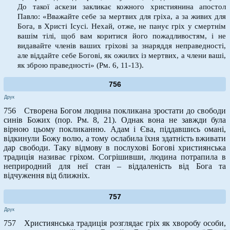
До такої аскези закликає кожного християнина апостол
Павло: «Вважайте себе за мертвих для гріха, а за живих для
Бога, в Христі Ісусі. Нехай, отже, не панує гріх у смертнім
вашім тілі, щоб вам коритися його пожадливостям, і не
видавайте членів ваших гріхові за знаряддя неправедності,
але віддайте себе Богові, як ожилих із мертвих, а члени ваші,
як зброю праведності» (Рм. 6, 11-13).
756
Друк
756 Створена Богом людина покликана зростати до свободи
синів Божих (пор. Рм. 8, 21). Однак вона не завжди була
вірною цьому покликанню. Адам і Єва, піддавшись омані,
відкинули Божу волю, а тому ослабила їхня здатність вживати
дар свободи. Таку відмову в послухові Богові християнська
традиція називає гріхом. Согрішивши, людина потрапила в
неприродний для неї стан – віддаленість від Бога та
відчуження від ближніх.
757
Друк
757 Християнська традиція розглядає гріх як хворобу особи,