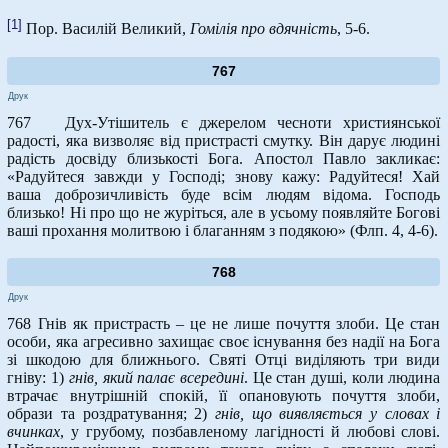
[1]
Пор. Василій Великий,
Гомілія про вдячність
, 5-6.
767
Друк
767 Дух-Утішитель є джерелом чесноти християнської
радості, яка визволяє від пристрасті смутку. Він дарує людині
радість досвіду близькості Бога. Апостол Павло закликає:
«Радуйтеся завжди у Господі; знову кажу: Радуйтеся! Хай
ваша доброзичливість буде всім людям відома. Господь
близько! Ні про що не журіться, але в усьому появляйте Богові
ваші прохання молитвою і благанням з подякою» (Флп. 4, 4-6).
768
Друк
768 Гнів як пристрасть – це не лише почуття злоби. Це стан
особи, яка агресивно захищає своє існування без надії на Бога
зі шкодою для ближнього. Святі Отці виділяють три види
гніву: 1)
гнів, який палає всередині
. Це стан душі, коли людина
втрачає внутрішній спокій, її опановують почуття злоби,
образи та роздратування; 2)
гнів, що виявляється у словах і
вчинках
, у грубому, позбавленому лагідності й любові слові.