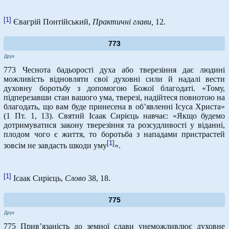
[1]
Євагрій Понтійський,
Практичні глави,
12.
773
Друк
773 Чеснота бадьорості духа або тверезіння дає людині
можливість відновляти свої духовні сили й надалі вести
духовну боротьбу з допомогою Божої благодаті. «Тому,
підперезавши стан вашого ума, тверезі, надійтеся повнотою на
благодать, що вам буде принесена в об’явленні Ісуса Христа»
(1 Пт. 1, 13). Святий Ісаак Сирієць навчає: «Якщо будемо
дотримуватися закону тверезіння та розсудливості у віданні,
плодом чого є життя, то боротьба з нападами пристрастей
[1]
зовсім не завдасть шкоди уму
».
[1]
Ісаак Сирієць,
Слово
38, 18.
775
Друк
775 Прив’язаність до земної слави унеможливлює духовне