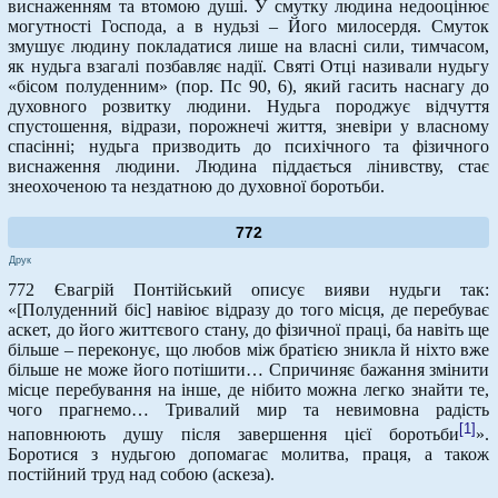
виснаженням та втомою душі. У смутку людина недооцінює
могутності Господа, а в нудьзі – Його милосердя. Смуток
змушує людину покладатися лише на власні сили, тимчасом,
як нудьга взагалі позбавляє надії. Святі Отці називали нудьгу
«бісом полуденним» (пор. Пс 90, 6), який гасить наснагу до
духовного розвитку людини. Нудьга породжує відчуття
спустошення, відрази, порожнечі життя, зневіри у власному
спасінні; нудьга призводить до психічного та фізичного
виснаження людини. Людина піддається лінивству, стає
знеохоченою та нездатною до духовної боротьби.
772
Друк
772 Євагрій Понтійський описує вияви нудьги так:
«[Полуденний біс] навіює відразу до того місця, де перебуває
аскет, до його життєвого стану, до фізичної праці, ба навіть ще
більше – переконує, що любов між братією зникла й ніхто вже
більше не може його потішити… Спричиняє бажання змінити
місце перебування на інше, де нібито можна легко знайти те,
чого прагнемо… Тривалий мир та невимовна радість
[1]
наповнюють душу після завершення цієї боротьби
».
Боротися з нудьгою допомагає молитва, праця, а також
постійний труд над собою (аскеза).