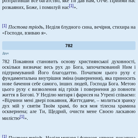
розтративши все багатство, яке Ти дав нам, Отче. Прийми нас
[1]
розкаяних, Боже, і помилуй нас
».
[1]
Постова тріодь
, Неділя блудного сина, вечірня, стихира на
«Господи, взиваю я».
782
Друк
782 Покаяння становить основу християнської духовності,
оскільки визначає весь рух до Бога, започаткований Ним і
підтримуваний Його благодаттю. Початком цього руху є
фундаментальна внутрішня зміна (навернення), яка приносить
нове бачення себе самого, інших людей, Господа Бога. Метою
цього руху є визволення від гріхів і повернення до повноти
життя в Богові. У Неділю митаря і фарисея на Утрені співаємо:
«Відчини мені двері покаяння, Життєдавче, – молиться зранку
дух мій у святім Твоїм храмі, бо вся моя тілесна храмина
осквернена; але Ти, Щедрий, очисти мене Своєю ласкавою
[1]
милістю
».
[1]