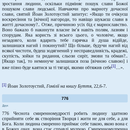
зростання людини, оскільки підміняє пошук слави Божої
пошуком слави людської. Навчаючи про марноту дочасної
слави, святий Йоан Золотоустий запитує: «Якщо ти очікуєш
воскресіння та [вічної] нагороди, то навіщо шукаєш слави в
житті дочасному?.. Отже, причиною усіх бід є марнославство.
Воно бажало б накинути власне ім’я навіть полям, лазням і
спорудам. Яка користь зі всього цього, о чоловіче, якщо
незадовго, коли вдарить тебе гарячка й душа відійде,
залишишся нагий і покинутий? Що більше, будучи нагий від
всякої чистоти, будеш зодягнений у несправедливість, крадежі,
скупість, зойки та ридання, сльози сиріт, змови та обман?..
[Якщо так], то неминуче залишишся поза [вічною славою] і
[1]
вже пізно буде каятися за ті тягарі, якими обтяжив себе
…».
[1]
Йоан Золотоустий,
Гомілії на книгу Буття
, 22,6-7.
776
Друк
776 Чеснота смиренномудрості робить людину здатною
сприйняти себе як створіння Творця і жити не для себе, а для
Бога. Коли людина смиренно приймає себе такою, якою вона є
в Божих очах, вона стає справді мудрою. Смиренномудренна