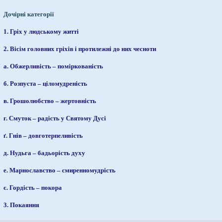
Дочірні категорії
1. Гріх у людському житті
2. Вісім головних гріхів і протилежні до них чесноти
а. Обжерливість – поміркованість
б. Розпуста – ціломудреність
в. Грошолюбство – жертовність
г. Смуток – радість у Святому Дусі
ґ. Гнів – довготерпеливість
д. Нудьга – бадьорість духу
е. Марнославство – смиренномудрість
є. Гордість – покора
3. Покаяння