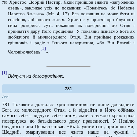
Христос, Добрий Пастир, Який прийшов знайти «загублених
780
овець», закликає усіх до покаяння: «Покайтесь, бо Небесне
Царство близько» (Мт. 4, 17). Без покаяння не може бути ні
спасіння, ані нового життя. Христос у притчі про блудного
сина розкриває суть покаяння як повернення до Отця і
прийняття дару Його прощення. У покаянні пізнаємо Бога як
люблячого й милосердного Отця. Він приймає розкаяних
грішників і радіє з їхнього навернення, «бо Він Благий і
[1]
Чоловіколюбець
».
[1]
Відпуст на богослужіннях.
781
Друк
781 Покаяння дозволяє християнинові не лише досвідчити
Бога як милосердного Отця, а й віднайти в Його обіймах
самого себе – відчути себе сином, який з чужого краю гріха
повернувся до батьківського дому праведності. У Неділю
блудного сина Церква співає: «Як блудний син, прийшли ми,
Щедрий, змарнувавши все життя наше на чужині і