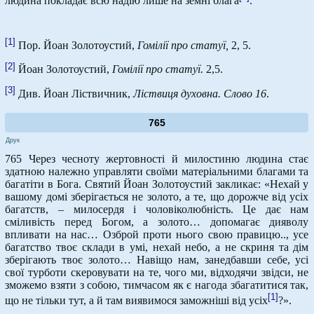
людина покладає всю надію лише на земні блага
.
[1]
Пор. Йоан Золотоустий,
Гомілії про статуї,
2, 5.
[2]
Йоан Золотоустий,
Гомілії про статуї.
2,5.
[3]
Див. Йоан Ліствичник,
Ліствиця духовна. Слово 16
.
765
Друк
765 Через чесноту жертовності й милостиню людина стає
здатною належно управляти своїми матеріальними благами та
багатіти в Бога. Святий Йоан Золотоустий закликає: «Нехай у
вашому домі зберігається не золото, а те, що дорожче від усіх
багатств, – милосердя і чоловіколюбність. Це дає нам
сміливість перед Богом, а золото… допомагає дияволу
впливати на нас… Озброй проти нього свою правицю.., усе
багатство твоє склади в умі, нехай небо, а не скриня та дім
зберігають твоє золото… Навіщо нам, занедбавши себе, усі
свої турботи скеровувати на те, чого ми, відходячи звідси, не
зможемо взяти з собою, тимчасом як є нагода збагатитися так,
[1]
що не тільки тут, а й там виявимося заможніші від усіх
?».