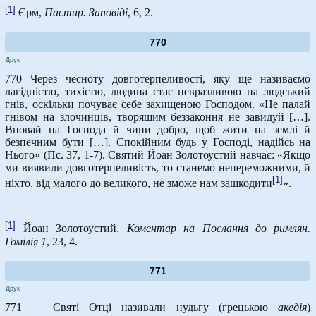
[1]
Єрм,
Пастир. Заповіді
, 6, 2.
770
Друк
770 Через чесноту довготерпеливості, яку ще називаємо
лагідністю, тихістю, людина стає невразливою на людський
гнів, оскільки почуває себе захищеною Господом. «Не палай
гнівом на злочинців, творящим беззаконня не завидуй […].
Вповай на Господа й чини добро, щоб жити на землі й
безпечним бути […]. Спокійним будь у Господі, надійсь на
Нього» (Пс. 37, 1-7). Святий Йоан Золотоустий навчає: «Якщо
ми виявили довготерпеливість, то станемо непереможними, й
[1]
ніхто, від малого до великого, не зможе нам зашкодити
».
[1]
Йоан Золотоустий,
Коментар на Послання до римлян.
Гомілія 1
, 23, 4.
771
Друк
771 Святі Отці називали нудьгу (грецькою
акедія
)