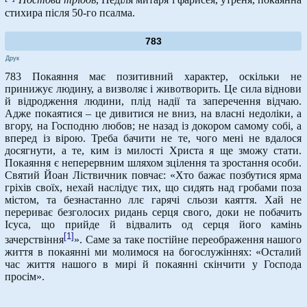
Постова тріодь
, Неділя митаря і фарисея, утреня, покаянна
стихира після 50-го псалма.
783
Друк
783 Покаяння має позитивний характер, оскільки не
принижує людину, а визволяє і животворить. Це сила віднови
й відродження людини, плід надії та заперечення відчаю.
Адже покаятися – це дивитися не вниз, на власні недоліки, а
вгору, на Господню любов; не назад із докором самому собі, а
вперед із вірою. Треба бачити не те, чого мені не вдалося
досягнути, а те, ким із милості Христа я ще зможу стати.
Покаяння є неперервним шляхом зцілення та зростання особи.
Святий Йоан Ліствичник повчає: «Хто бажає позбутися ярма
гріхів своїх, нехай наслідує тих, що сидять над гробами поза
містом, та безнастанно ллє гарячі сльози каяття. Хай не
перериває безголосих ридань серця свого, доки не побачить
Ісуса, що прийде й відвалить од серця його камінь
[1]
зачерствіння
». Саме за таке постійне переображення нашого
життя в покаянні ми молимося на богослужіннях: «Осталий
час життя нашого в мирі й покаянні скінчити у Господа
просім».