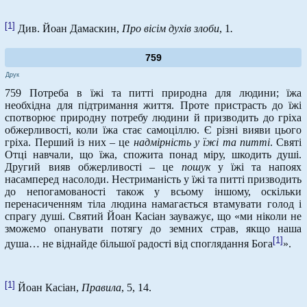
[1]
Див. Йоан Дамаскин,
Про вісім духів злоби
, 1
.
759
Друк
759 Потреба в їжі та питті природна для людини; їжа
необхідна для підтримання життя. Проте пристрасть до їжі
спотворює природну потребу людини й призводить до гріха
обжерливості, коли їжа стає самоціллю. Є різні вияви цього
гріха. Перший із них – це
надмірність у їжі та питті
. Святі
Отці навчали, що їжа, спожита понад міру, шкодить душі.
Другий вияв обжерливості – це
пошук
у їжі та напоях
насамперед насолоди. Нестриманість у їжі та питті призводить
до непогамованості також у всьому іншому, оскільки
перенасиченням тіла людина намагається втамувати голод і
спрагу душі. Святий Йоан Касіан зауважує, що «ми ніколи не
зможемо опанувати потягу до земних страв, якщо наша
[1]
душа… не віднайде більшої радості від споглядання Бога
».
[1]
Йоан Касіан,
Правила
, 5, 14.