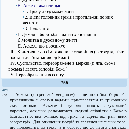
В. Аскеза, яка очищає
1. Гріх у людському житті
2. Вісім головних гріхів і протилежні до них
чесноти
3. Покаяння
Г. Духовна боротьба в житті християнина
Ґ. Молитва в духовному житті
Д. Аскеза, що просвічує
ІІІ. Християнська сім ’я як нове створіння (Четверта, п’ята,
шоста й дев’ята запові ді Божі)
IV. Суспільство, переображене в Церкві (п’ята, сьома,
восьма і десята заповіді Божі )
V. Переображення всесвіту
755
Друк
Аскеза (з грецької «вправа») – це постійна боротьба
755
християнина зі своїми вадами, пристрастями та гріховними
схильностями. Аскетичні зусилля мають лікувальний
характер, оскільки допомагають людині співдіяти з Божою
благодаттю, яка очищає від гріха та зціляє від ран, яких
завдає гріх. Для очищення потрібно зректися не тільки того,
що призводить до гріха, а й усього, що до нього спонукає.