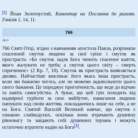
[1]
Йоан Золотоустий,
Коментар на Послання до римлян.
Гомілія 1
, 14, 11.
766
Друк
766 Святі Отці, згідно з навчанням апостола Павла, розрізняли
спасенний смуток людини за свої гріхи і смуток як
пристрасть: «Бо смуток задля Бога чинить спасенне каяття,
якого жалувати не треба; а смуток цього світу – смерть
спричинює» (2 Кр. 7, 10). Смуток як пристрасть виявляється
двояко. Найчастіше викликає його якась інша пристрасть,
коли ми бажаємо чогось, але не можемо задовольнити цього
свого бажання. Це породжує пригніченість, що веде до відчаю
та навіть самогубства. А буває, що цей гріх походить від
надмірної турботи за своє майбутнє, намагання людини
панувати над своїм життям, покладаючись лише на себе, а не
на Бога. Святий Василій Великий навчає, що смуток є
ознакою слабкодухих, оскільки вони втрачають душевну
рівновагу та завдають собі душевних терзань і можуть
[1]
остаточно втратити надію на Бога
.