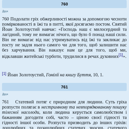
760
Друк
760 Подолати гріх обжерливості можна за допомогою чесноти
поміркованості в їжі та в питті, якої досягаємо постом. Святий
Йоан Золотоустий навчає: «Господь наш є милосердний та
лагідний, тому не вимагає нічого, що було б понад наші сили.
Він не вимагає від нас утримуватись від їжі та закликає до
посту не задля нього самого чи для того, щоб залишити нас
без харчування. Він наказує нам це для того, щоб ми,
[1]
відклавши житейські турботи, трудилися в речах духовних
».
[1]
Йоан Золотоустий,
Гомілії на книгу Буття
, 10, 1.
761
Друк
761 Статевий потяг є природним для людини. Суть гріха
розпусти полягає в
нестримному та невпорядкованому пошуку
тілесної насолоди
, коли людина керується самолюбством і
бажанням догодити собі, часто – ціною своєї гідності та
гідності іншої особи. Розпуста призводить до інших гріхів:
дошлюбних та позашлюбних статевих зносин, статевого