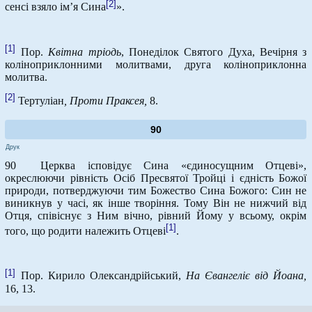
[2]
сенсі взяло ім’я Сина
».
[1]
Пор.
Квітна тріодь
, Понеділок Святого Духа, Вечірня з
коліноприклонними молитвами, друга коліноприклонна
молитва.
[2]
Тертуліан
, Проти Праксея,
8.
90
Друк
90 Церква ісповідує Сина «єдиносущним Отцеві»,
окреслюючи рівність Осіб Пресвятої Тройці і єдність Божої
природи, потверджуючи тим Божество Сина Божого: Син не
виникнув у часі, як інше творіння. Тому Він не нижчий від
Отця, співіснує з Ним вічно, рівний Йому у всьому, окрім
[1]
того, що родити належить Отцеві
.
[1]
Пор. Кирило Олександрійський,
На Євангеліє від Йоана,
16, 13.