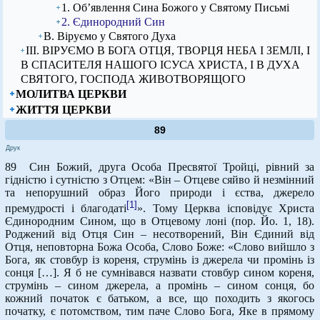
1. Об’явлення Сина Божого у Святому Письмі
2. Єдинородний Син
В. Віруємо у Святого Духа
ІІІ. ВІРУЄМО В БОГА ОТЦЯ, ТВОРЦЯ НЕБА І ЗЕМЛІ, І
В СПАСИТЕЛЯ НАШОГО ІСУСА ХРИСТА, І В ДУХА
СВЯТОГО, ГОСПОДА ЖИВОТВОРЯЩОГО
МОЛИТВА ЦЕРКВИ
ЖИТТЯ ЦЕРКВИ
89
Друк
89 Син Божий, друга Особа Пресвятої Тройці, рівний за
гідністю і сутністю з Отцем: «Він – Отцеве сяйво й незмінний
та непорушний образ Його природи і єства, джерело
[1]
премудрості і благодаті
». Тому Церква ісповідує Христа
Єдинородним Сином, що в Отцевому лоні (пор. Йо. 1, 18).
Роджений від Отця Син – несотворений, Він Єдиний від
Отця, неповторна Божа Особа, Слово Боже: «Слово вийшло з
Бога, як стовбур із кореня, струмінь із джерела чи промінь із
сонця […]. Я б не сумнівався назвати стовбур сином кореня,
струмінь – сином джерела, а промінь – сином сонця, бо
кожний початок є батьком, а все, що походить з якогось
початку, є потомством, тим паче Слово Бога, Яке в прямому