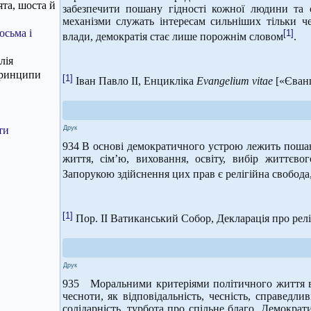
ята, шоста й
забезпечити пошану гідності кожної людини та 
механізми служать інтересам сильніших тільки ч
осьма і
[1]
влади, демократія стає лише порожнім словом
.
лія
 принципи
[1]
Іван Павло ІІ, Енцикліка
Evangelium
vitae
[«Єванг
ти
Друк
934 В основі демократичного устрою лежить пошан
життя, сім’ю, виховання, освіту, вибір життєвог
Запорукою здійснення цих прав є релігійна свобода
[1]
Пор. ІІ Ватиканський Собор, Декларація про рел
Друк
935 Моральними критеріями політичного життя в д
чесноти, як відповідальність, чесність, справедлив
солідарність, турбота про спільне благо. Демократ