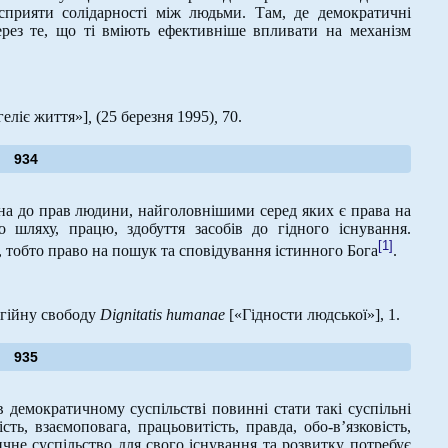
сприяти солідарності між людьми. Там, де демократичні
ерез те, що ті вміють ефективніше впливати на механізм
еліє життя»]
,
(25 березня 1995)
,
70.
934
а до прав людини, найголовнішими серед яких є права на
о шляху, працю, здобуття засобів до гідного існування.
[1]
, тобто право на пошук та сповідування істинного Бога
.
ігійну свободу
Dignitatis
humanae
[«Гідности людської»], 1.
935
емократичному суспільстві повинні стати такі суспільні
ість, взаємоповага, працьовитість, правда, обо-в’язковість,
ичне суспільство для свого існування та розвитку потребує