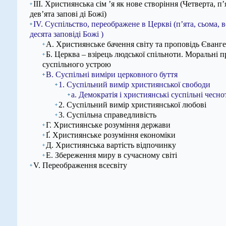
ІІІ. Християнська сім ’я як нове створіння (Четверта, п’
дев’ята запові ді Божі)
IV. Суспільство, переображене в Церкві (п’ята, сьома, в
десята заповіді Божі )
А. Християнське бачення світу та проповідь Єванге
Б. Церква – взірець людської спільноти. Моральні
суспільного устрою
В. Суспільні виміри церковного буття
1. Суспільний вимір християнської свободи
а. Демократія і християнські суспільні чесно
2. Суспільний вимір християнської любові
3. Суспільна справедливість
Г. Християнське розуміння держави
Ґ. Християнське розуміння економіки
Д. Християнська вартість відпочинку
Е. Збереження миру в сучасному світі
V. Переображення всесвіту