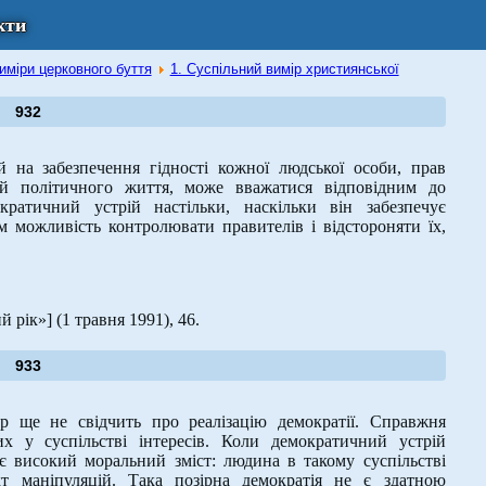
кти
виміри церковного буття
1. Суспільний вимір християнської
932
й на забезпечення гідності кожної людської особи, прав
ій політичного життя, може вважатися відповідним до
кратичний устрій настільки, наскільки він забезпечує
м можливість контролювати правителів і відстороняти їх,
 рік»] (1 травня 1991), 46.
933
р ще не свідчить про реалізацію демократії. Справжня
их у суспільстві інтересів. Коли демократичний устрій
ає високий моральний зміст: людина в такому суспільстві
т маніпуляцій. Така позірна демократія не є здатною