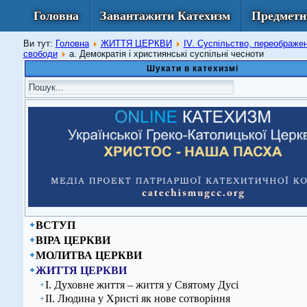
Головна
Завантажити Катехизм
Предметн
Ви тут:
Головна
ЖИТТЯ ЦЕРКВИ
IV. Суспільство, переображене
свободи
а. Демократія і християнські суспільні чесноти
Шукати в катехизмі
ВСТУП
ВІРА ЦЕРКВИ
МОЛИТВА ЦЕРКВИ
ЖИТТЯ ЦЕРКВИ
І. Духовне життя – життя у Святому Дусі
ІІ. Людина у Христі як нове сотворіння