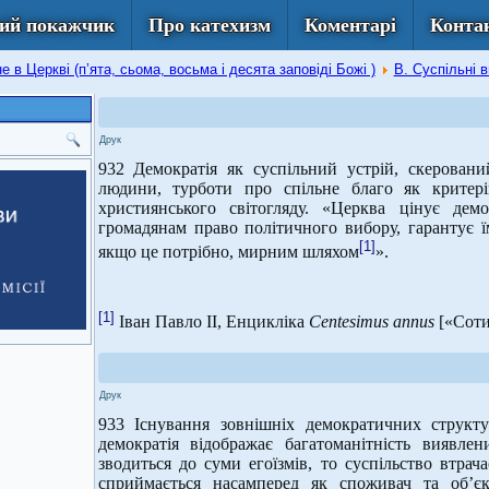
ий покажчик
Про катехизм
Коментарі
Конта
 в Церкві (п’ята, сьома, восьма і десята заповіді Божі )
В. Суспільні 
Друк
932 Демократія як суспільний устрій, скеровани
людини, турботи про спільне благо як критер
християнського світогляду. «Церква цінує демо
громадянам право політичного вибору, гарантує ї
[1]
якщо це потрібно, мирним шляхом
».
[1]
Іван Павло ІІ, Енцикліка
Centesimus
annus
[«Сотий
Друк
933 Існування зовнішніх демократичних структу
демократія відображає багатоманітність виявлен
зводиться до суми егоїзмів, то суспільство втрач
сприймається насамперед як споживач та об’єк