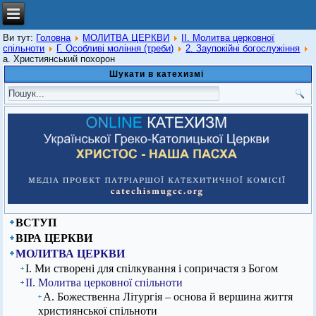
Ви тут:
Головна
МОЛИТВА ЦЕРКВИ
ІІ. Молитва церковної
спільноти
Г. Особливі моління (треби)
2. Заупокійні богослужіння
а. Християнський похорон
Шукати в катехизмі
ВСТУП
ВІРА ЦЕРКВИ
МОЛИТВА ЦЕРКВИ
І. Ми створені для спілкування і сопричастя з Богом
ІІ. Молитва церковної спільноти
А. Божественна Літургія – основа й вершина життя
християнської спільноти