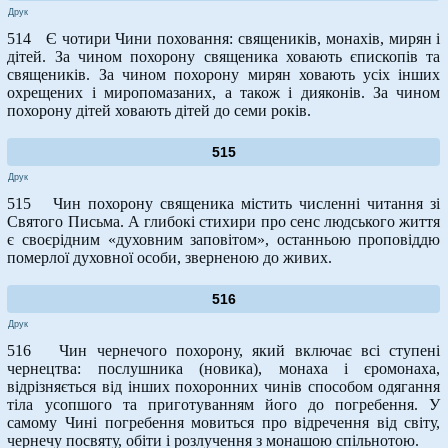
Друк
514 Є чотири Чини поховання: священиків, монахів, мирян і
дітей. За чином похорону священика ховають єпископів та
священиків. За чином похорону мирян ховають усіх інших
охрещених і миропомазаних, а також і дияконів. За чином
похорону дітей ховають дітей до семи років.
515
Друк
515 Чин похорону священика містить численні читання зі
Святого Письма. А глибокі стихири про сенс людського життя
є своєрідним «духовним заповітом», останньою проповіддю
померлої духовної особи, зверненою до живих.
516
Друк
516 Чин чернечого похорону, який включає всі ступені
чернецтва: послушника (новика), монаха і єромонаха,
відрізняється від інших похоронних чинів способом одягання
тіла усопшого та приготуванням його до погребення. У
самому Чині погребення мовиться про відречення від світу,
чернечу посвяту, обіти і розлучення з монашою спільнотою.