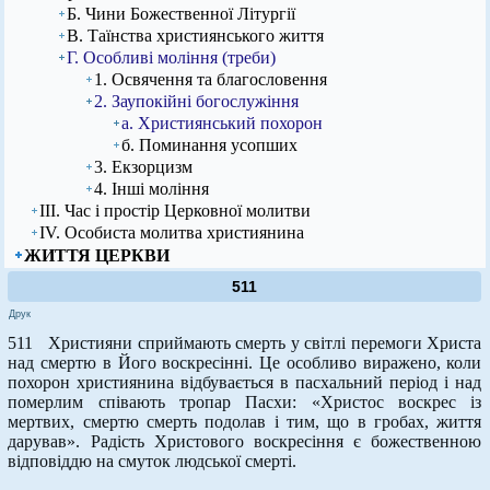
Б. Чини Божественної Літургії
В. Таїнства християнського життя
Г. Особливі моління (треби)
1. Освячення та благословення
2. Заупокійні богослужіння
а. Християнський похорон
б. Поминання усопших
3. Екзорцизм
4. Інші моління
ІІІ. Час і простір Церковної молитви
ІV. Особиста молитва християнина
ЖИТТЯ ЦЕРКВИ
511
Друк
511 Християни сприймають смерть у світлі перемоги Христа
над смертю в Його воскресінні. Це особливо виражено, коли
похорон християнина відбувається в пасхальний період і над
померлим співають тропар Пасхи: «Христос воскрес із
мертвих, смертю смерть подолав і тим, що в гробах, життя
дарував». Радість Христового воскресіння є божественною
відповіддю на смуток людської смерті.