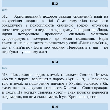
512
Друк
512 Християнський похорон завжди сповнений надії на
воскресіння людини в тілі. Саме тому тіло померлого
обкаджують і покроплюють свяченою водою, оточують
почестями, урочисто переносять до храму й на цвинтар. Люди,
йдучи похоронною процесією, спільною молитвою
супроводжують померлого до місця поховання. Надія
християн на вічне життя виражається у співі «Вічная пам’ять»,
що є «пам’яттю» Бога про людину. Перебувати в ній – це
перебувати у вічному житті.
513
Друк
513 Тіло людини віддають землі, за словами Святого Письма:
«Бо ти є порох і вернешся в порох» (Бут. 3, 19). «Спочиває»
тіло в землі, за поширеним звичаєм в Україні, головою в бік
сходу, на знак очікування пришестя Христа – «Сонця правди»
зі сходу. На могилу ставлять хрест – знак початку перемоги
над смертю, що ним стала смерть Ісуса Христа на хресті.
514