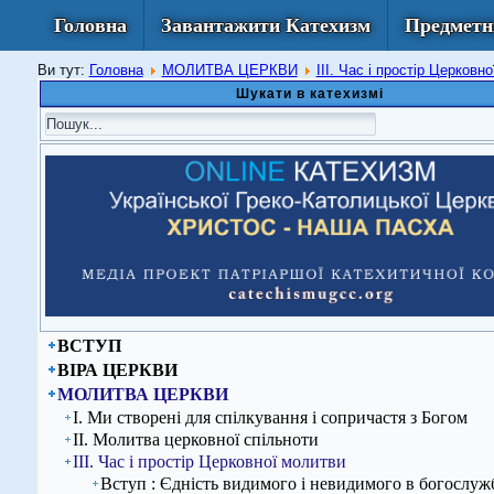
Головна
Завантажити Катехизм
Предметн
Ви тут:
Головна
МОЛИТВА ЦЕРКВИ
ІІІ. Час і простір Церковн
Шукати в катехизмі
ВСТУП
ВІРА ЦЕРКВИ
МОЛИТВА ЦЕРКВИ
І. Ми створені для спілкування і сопричастя з Богом
ІІ. Молитва церковної спільноти
ІІІ. Час і простір Церковної молитви
Вступ : Єдність видимого і невидимого в богослу