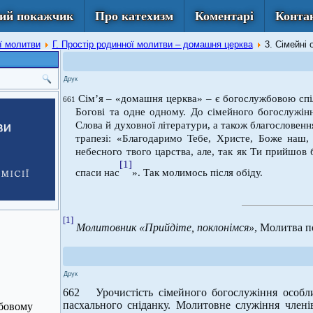
ий покажчик
Про катехизм
Коментарі
Конта
ої молитви
Г. Простір родинної молитви – домашня церква
3. Сімейні 
Друк
Сім’я – «домашня церква» – є богослужбовою спі
661
Богові та одне одному. До сімейного богослужінн
Слова й духовної літератури, а також благословенн
трапезі: «Благодаримо Тебе, Христе, Боже наш,
небесного твого царства, але, так як Ти прийшов б
[1]
спаси нас
». Так молимось після обіду.
[1]
Молитовник «Прийдіте, поклонімся»
, Молитва по
Друк
662 Урочистість сімейного богослужіння особли
пасхального сніданку. Молитовне служіння членів
жбовому