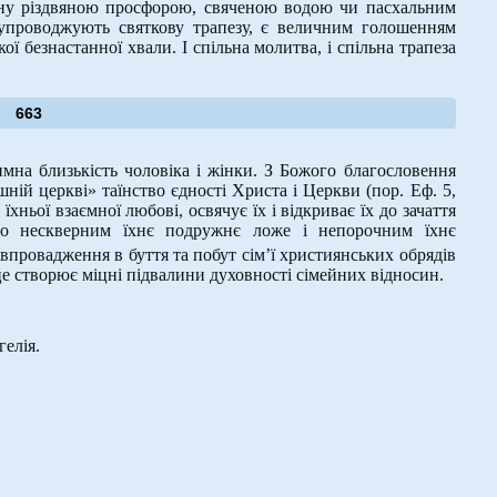
ину різдвяною просфорою, свяченою водою чи пасхальним
 супроводжують святкову трапезу, є величним голошенням
ї безнастанної хвали. І спільна молитва, і спільна трапеза
663
на близькість чоловіка і жінки. З Божого благословення
ній церкві» таїнство єдності Христа і Церкви (пор. Еф. 5,
хньої взаємної любові, освячує їх і відкриває їх до зачаття
ло нескверним їхнє подружнє ложе і непорочним їхнє
 впровадження в буття та побут сім’ї християнських обрядів
 це створює міцні підвалини духовності сімейних відносин.
гелія.