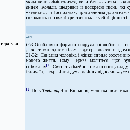
яким вони обмінюються, коли батько частує род
яйцем. Коляди, щедрівки й воскресні пісні, які
«великих діл Господніх», приєднанням до ангельсько
складають справжні християнські сімейні цінності.
Друк
ітератури
663 Особливою формою подружньої любові є інтим
двоє стають одним тілом, віддзеркалюючи в «домаш
31-32). Єднання чоловіка і жінки сприяє зростанню ї
нового життя. Тому Церква молиться, щоб бу
[1]
співжиття
. Святість сімейного життєвого укладу,
і звичаїв, літургійний дух сімейних відносин – усе
[1]
Пор.
Требник
, Чин Вінчання, молитва після Єван