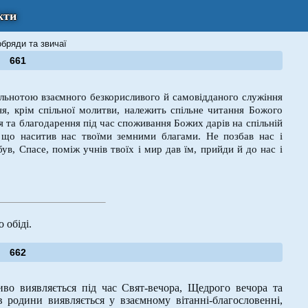
кти
обряди та звичаї
661
льнотою взаємного безкорисливого й самовідданого служіння
я, крім спільної молитви, належить спільне читання Божого
я та благодарення під час споживання Божих дарів на спільній
 що наситив нас твоїми земними благами. Не позбав нас і
ув, Спасе, поміж учнів твоїх і мир дав їм, прийди й до нас і
 обіді.
662
во виявляється під час Свят-вечора, Щедрого вечора та
 родини виявляється у взаємному вітанні-благословенні,