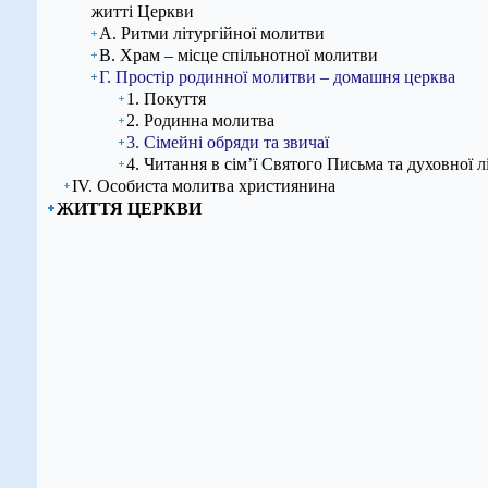
житті Церкви
А. Ритми літургійної молитви
В. Храм – місце спільнотної молитви
Г. Простір родинної молитви – домашня церква
1. Покуття
2. Родинна молитва
3. Сімейні обряди та звичаї
4. Читання в сім’ї Святого Письма та духовної л
ІV. Особиста молитва християнина
ЖИТТЯ ЦЕРКВИ