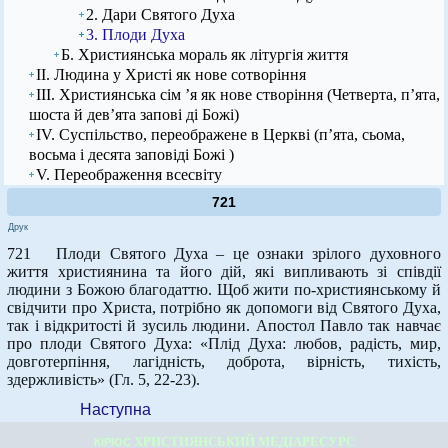
2. Дари Святого Духа
3. Плоди Духа
Б. Християнська мораль як літургія життя
ІІ. Людина у Христі як нове сотворіння
ІІІ. Християнська сім ’я як нове створіння (Четверта, п’ята,
шоста й дев’ята запові ді Божі)
IV. Суспільство, переображене в Церкві (п’ята, сьома,
восьма і десята заповіді Божі )
V. Переображення всесвіту
721
Друк
721 Плоди Святого Духа – це ознаки зрілого духовного
життя християнина та його дій, які випливають зі співдії
людини з Божою благодаттю. Щоб жити по-християнському й
свідчити про Христа, потрібно як допомоги від Святого Духа,
так і відкритості й зусиль людини. Апостол Павло так навчає
про плоди Святого Духа: «Плід Духа: любов, радість, мир,
довготерпіння, лагідність, доброта, вірність, тихість,
здержливість» (Гл. 5, 22-23).
Наступна
ХРИСТИЯНСЬКИЙ МЕДІАРЕСУРС
КІРІОС