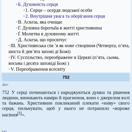
Б. Духовність серця
1. Серце – осердя людської особи
2. Внутрішня увага та оберігання серця
В. Аскеза, яка очищає
Г. Духовна боротьба в житті християнина
Ґ. Молитва в духовному житті
Д. Аскеза, що просвічує
ІІІ. Християнська сім ’я як нове створіння (Четверта, п’ята,
шоста й дев’ята запові ді Божі)
IV. Суспільство, переображене в Церкві (п’ята, сьома,
восьма і десята заповіді Божі )
V. Переображення всесвіту
752
Друк
752 У серці починаються і народжуються думки та рішення
людини, виникають наміри й прагнення, воно є джерелом волі
та бажань. Християнин покликаний плекати «ниву» свого
серця, пильнувати, щоб у нього не потрапило «вороже
[1]
насіння
».