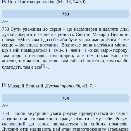
[1]
Пор. Притча про кукіль (Мт. 13, 24-30).
753
Друк
753 Бути уважним до серця – це насамперед віддаляти лихі
думки, оберігати серце в чуйності. Святий Макарій Великий
навчає: «Ми уважні до себе, аби бути уважними до Бога. Саме
серце – маленька посудина. Водночас вона настільки містка,
що в ній поміщаються і «змії», і «леви», і «хижі звірі» пороку;
там дороги негладкі, там прірви, але там також Бог, там
ангели, там життя і царство, там світло і апостоли, там скарби
[1]
благодаті, там є все
».
[1]
Макарій Великий,
Духовні проповіді,
43, 7.
754
Друк
754 Коли внутрішня увага розуму привертається до серця,
людина стає спроможною краще пізнати саму себе. Розум,
скерований до серця, звільняється від хибних помислів.
Духовні отці називають цей стан умиротворенням (грецькою