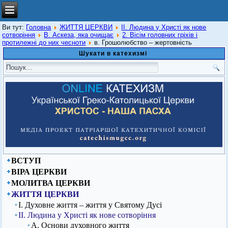
Ви тут:
Головна
ЖИТТЯ ЦЕРКВИ
ІІ. Людина у Христі як нове
сотворіння
В. Аскеза, яка очищає
2. Вісім головних гріхів і
протилежні до них чесноти
в. Грошолюбство – жертовність
Шукати в катехизмі
ВСТУП
ВІРА ЦЕРКВИ
МОЛИТВА ЦЕРКВИ
ЖИТТЯ ЦЕРКВИ
І. Духовне життя – життя у Святому Дусі
ІІ. Людина у Христі як нове сотворіння
А. Основи духовного життя