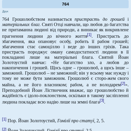
764
Друк
764 Грошолюбством називається
пристрасть до грошей
і
матеріальних благ.
Святі Отці навчали, що любов до багатства
не притаманна людині від природи, а виникає як викривлене
[1]
прагнення людини до вічного життя
. Пристрасть до
збагачення, яка опановує особу, робить її рабом грошей;
збагачення стає самоціллю і веде до інших гріхів. Така
пристрасть породжує оману самодостатності людини в її
покладанні лише на матеріальні блага. Святий Йоан
Золотоустий навчає: «Не багатство зло, а любов до
накопичення і грошей. Щось одне – грошолюб, а щось інше –
заможний. Грошолюб – не заможний; він у всьому має нужду і
тому не може бути заможним. Грошолюб є сторо-жем свого
[2]
майна, а не його власником; рабом, а не володарем
».
Преподобний Йоан Ліствичник вважає, що грошолюбство й
жадібність є ідоло-поклонством, оскільки в такому засліпленні
[3]
людина покладає всю надію лише на земні блага
.
[1]
Пор. Йоан Золотоустий,
Гомілії про статуї,
2, 5.
[2]
Йоан Золотоустий,
Гомілії про статуї.
2,5.