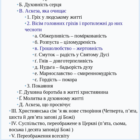
Б. Духовність серця
В. Аскеза, яка очищає
1. Гріх у людському житті
2. Вісім головних гріхів і протилежні до них
чесноти
а. Обжерливість – поміркованість
б. Розпуста – ціломудреність
в. Грошолюбство – жертовність
г. Смуток – радість у Святому Дусі
ґ. Гнів – довготерпеливість
д. Нудьга – бадьорість духу
е. Марнославство – смиренномудрість
є. Гордість – покора
3. Покаяння
Г. Духовна боротьба в житті християнина
Ґ. Молитва в духовному житті
Д. Аскеза, що просвічує
ІІІ. Християнська сім ’я як нове створіння (Четверта, п’ята,
шоста й дев’ята запові ді Божі)
IV. Суспільство, переображене в Церкві (п’ята, сьома,
восьма і десята заповіді Божі )
V. Переображення всесвіту