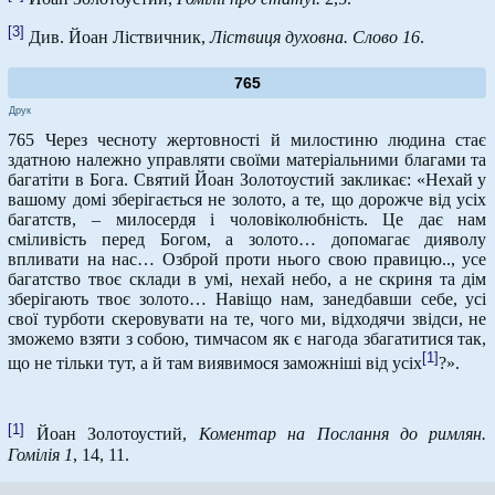
[3]
Див. Йоан Ліствичник,
Ліствиця духовна. Слово 16
.
765
Друк
765 Через чесноту жертовності й милостиню людина стає
здатною належно управляти своїми матеріальними благами та
багатіти в Бога. Святий Йоан Золотоустий закликає: «Нехай у
вашому домі зберігається не золото, а те, що дорожче від усіх
багатств, – милосердя і чоловіколюбність. Це дає нам
сміливість перед Богом, а золото… допомагає дияволу
впливати на нас… Озброй проти нього свою правицю.., усе
багатство твоє склади в умі, нехай небо, а не скриня та дім
зберігають твоє золото… Навіщо нам, занедбавши себе, усі
свої турботи скеровувати на те, чого ми, відходячи звідси, не
зможемо взяти з собою, тимчасом як є нагода збагатитися так,
[1]
що не тільки тут, а й там виявимося заможніші від усіх
?».
[1]
Йоан Золотоустий,
Коментар на Послання до римлян.
Гомілія 1
, 14, 11.