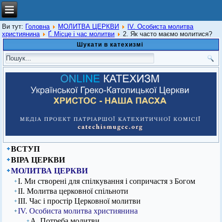
Ви тут:
Головна
МОЛИТВА ЦЕРКВИ
ІV. Особиста молитва
християнина
Ґ. Місце і час молитви
2. Як часто маємо молитися?
Шукати в катехизмі
ВСТУП
ВІРА ЦЕРКВИ
МОЛИТВА ЦЕРКВИ
І. Ми створені для спілкування і сопричастя з Богом
ІІ. Молитва церковної спільноти
ІІІ. Час і простір Церковної молитви
ІV. Особиста молитва християнина
А. Потреба молитви