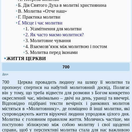
Б. Дія Святого Духа в молитві християнина
В. Молитва «Отче наш»
Г. Практика молитви
Ґ. Місце і час молитви
1. Усамітнення для молитви
2. Як часто маємо молитися?
3. Молитовне чування
4. Взаємозв’язок між молитвою і постом
5. Молитва перед іконами
ЖИТТЯ ЦЕРКВИ
700
Друк
700 Церква провадить людину на шляху її молитви та
пропонує спертися на набутий молитовний досвід. Полягає
він у тому, що треба відвести для розмови з Богом конкретно
окреслений час, мінімально – двічі на день, уранці та ввечері.
Відповідно підібрані тексти вечірніх і ранкових молитов
містяться в «Молитовнику», де поміщено й інші молитви, які
супроводжують життя віруючої людини упродовж цілого дня.
Молитва є головним правилом життя. Молячись частіше, ми
поступово зближуємо між собою молитву і свої щоденні
справи, щоб у перспективі молитва стала для нас важливою