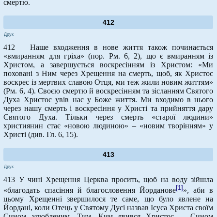
смертю.
412
Друк
412 Наше входження в нове життя також починається
«вмиранням для гріха» (пор. Рм. 6, 2), що є вмиранням із
Христом, а завершується воскресінням із Христом: «Ми
поховані з Ним через Хрещення на смерть, щоб, як Христос
воскрес із мертвих славою Отця, ми теж жили новим життям»
(Рм. 6, 4). Своєю смертю й воскресінням та зісланням Святого
Духа Христос увів нас у Боже життя. Ми входимо в нього
через нашу смерть і воскресіння у Христі та прийняття дару
Святого Духа. Тільки через смерть «старої людини»
християнин стає «новою людиною» – «новим творінням» у
Христі (див. Гл. 6, 15).
413
Друк
413 У чині Хрещення Церква просить, щоб на воду зійшла
[1]
«благодать спасіння й благословення Йорданове
», аби в
цьому Хрещенні звершилося те саме, що було явлене на
Йордані, коли Отець у Святому Дусі назвав Ісуса Христа своїм
Сином улюбленим. Тим, Ким явився Христос, – Сином