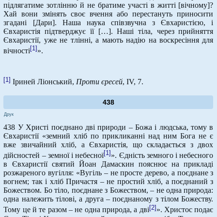
підлягатиме зотлінню й не братиме участі в житті [вічному]?
Хай вони змінять своє вчення або перестануть приносити
згадані [Дари]. Наша наука співзвучна з Євхаристією, і
Євхаристія підтверджує її […]. Наші тіла, через прийняття
Євхаристії, уже не тлінні, а мають надію на воскресіння для
[1]
вічності
».
[1]
Іриней Ліонський,
Проти єресей
, IV, 7.
438
Друк
438 У Христі поєднано дві природи – Божа і людська, тому в
Євхаристії «земний хліб по прикликанні над ним Бога не є
вже звичайний хліб, а Євхаристія, що складається з двох
[1]
дійсностей – земної і небесної
». Єдність земного і небесного
в Євхаристії святий Йоан Дамаскин пояснює на прикладі
розжареного вугілля: «Вугіль – не просте дерево, а поєднане з
вогнем; так і хліб Причастя – не простий хліб, а поєднаний з
Божеством. Бо тіло, поєднане з Божеством, – не одна природа:
одна належить тілові, а друга – поєднаному з тілом Божеству.
[2]
Тому це й те разом – не одна природа, а дві
». Христос подає