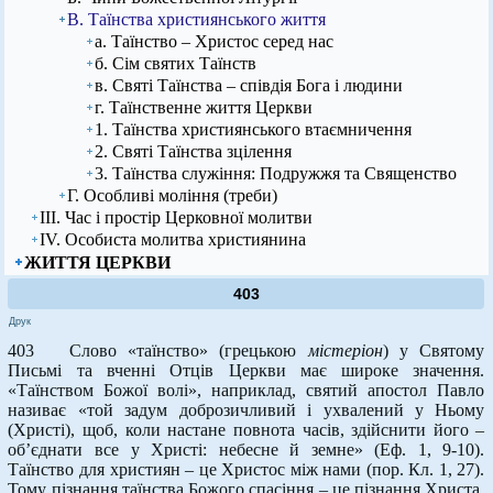
В. Таїнства християнського життя
а. Таїнство – Христос серед нас
б. Сім святих Таїнств
в. Святі Таїнства – співдія Бога і людини
г. Таїнственне життя Церкви
1. Таїнства християнського втаємничення
2. Святі Таїнства зцілення
3. Таїнства служіння: Подружжя та Священство
Г. Особливі моління (треби)
ІІІ. Час і простір Церковної молитви
ІV. Особиста молитва християнина
ЖИТТЯ ЦЕРКВИ
403
Друк
403 Слово «таїнство» (грецькою
містеріон
) у Святому
Письмі та вченні Отців Церкви має широке значення.
«Таїнством Божої волі», наприклад, святий апостол Павло
називає «той задум доброзичливий і ухвалений у Ньому
(Христі), щоб, коли настане повнота часів, здійснити його –
об’єднати все у Христі: небесне й земне» (Еф. 1, 9-10).
Таїнство для християн – це Христос між нами (пор. Кл. 1, 27).
Тому пізнання таїнства Божого спасіння – це пізнання Христа,