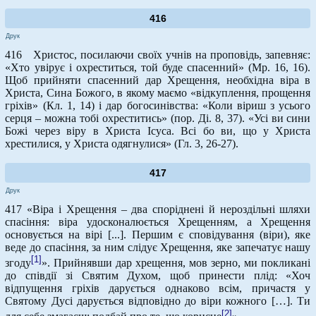
416
Друк
416 Христос, посилаючи своїх учнів на проповідь, запевняє:
«Хто увірує і охреститься, той буде спасенний» (Мр. 16, 16).
Щоб прийняти спасенний дар Хрещення, необхідна віра в
Христа, Сина Божого, в якому маємо «відкуплення, прощення
гріхів» (Кл. 1, 14) і дар богосинівства: «Коли віриш з усього
серця – можна тобі охреститись» (пор. Ді. 8, 37). «Усі ви сини
Божі через віру в Христа Ісуса. Всі бо ви, що у Христа
хрестилися, у Христа одягнулися» (Гл. 3, 26-27).
417
Друк
417 «Віра і Хрещення – два споріднені й нероздільні шляхи
спасіння: віра удосконалюється Хрещенням, а Хрещення
основується на вірі [...]. Першим є сповідування (віри), яке
веде до спасіння, за ним слідує Хрещення, яке запечатує нашу
[1]
згоду
». Прийнявши дар хрещення, мов зерно, ми покликані
до співдії зі Святим Духом, щоб принести плід: «Хоч
відпущення гріхів дарується однаково всім, причастя у
Святому Дусі дарується відповідно до віри кожного […]. Ти
[2]