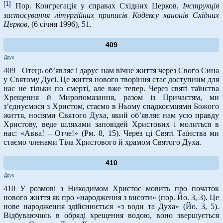
[1]
Пор. Конгрегація у справах Східних Церков,
Інструкція
застосування літургійних приписів Кодексу канонів Східних
Церков
, (6 січня 1996), 51
.
409
Друк
409 Отець об’являє і дарує нам вічне життя через Свого Сина
у Святому Дусі. Це життя нового творіння стає доступним для
нас не тільки по смерті, але вже тепер. Через святі таїнства
Хрещення й Миропомазання, разом із Причастям, ми
з’єднуємося з Христом, стаємо в Ньому спадкоємцями Божого
життя, носіями Святого Духа, який об’являє нам усю правду
Христову, веде шляхами заповідей Христових і молиться в
нас: «Авва! – Отче!» (Рм. 8, 15). Через ці Святі Таїнства ми
стаємо членами Тіла Христового й храмом Святого Духа.
410
Друк
410 У розмові з Никодимом Христос мовить про початок
нового життя як про «народження з висоти» (пор. Йо. 3, 3). Це
нове народження здійснюється «з води та Духа» (Йо. 3, 5).
Відбуваючись в обряді хрещення водою, воно звершується