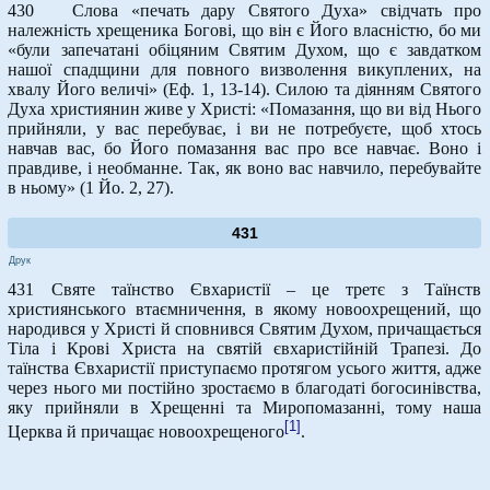
430 Слова «печать дару Святого Духа» свідчать про
належність хрещеника Богові, що він є Його власністю, бо ми
«були запечатані обіцяним Святим Духом, що є завдатком
нашої спадщини для повного визволення викуплених, на
хвалу Його величі» (Еф. 1, 13-14). Силою та діянням Святого
Духа християнин живе у Христі: «Помазання, що ви від Нього
прийняли, у вас перебуває, і ви не потребуєте, щоб хтось
навчав вас, бо Його помазання вас про все навчає. Воно і
правдиве, і необманне. Так, як воно вас навчило, перебувайте
в ньому» (1 Йо. 2, 27).
431
Друк
431 Святе таїнство Євхаристії – це третє з Таїнств
християнського втаємничення, в якому новоохрещений, що
народився у Христі й сповнився Святим Духом, причащається
Тіла і Крові Христа на святій євхаристійній Трапезі. До
таїнства Євхаристії приступаємо протягом усього життя, адже
через нього ми постійно зростаємо в благодаті богосинівства,
яку прийняли в Хрещенні та Миропомазанні, тому наша
[1]
Церква й причащає новоохрещеного
.