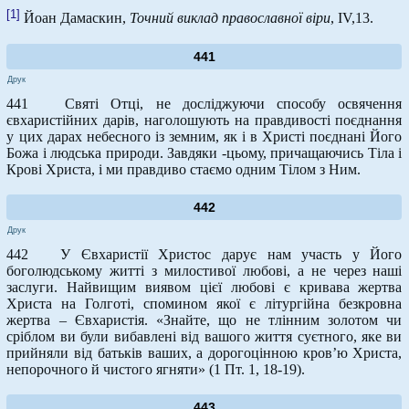
[1]
Йоан Дамаскин,
Точний виклад православної віри
, IV,13.
441
Друк
441 Святі Отці, не досліджуючи способу освячення
євхаристійних дарів, наголошують на правдивості поєднання
у цих дарах небесного із земним, як і в Христі поєднані Його
Божа і людська природи. Завдяки -цьому, причащаючись Тіла і
Крові Христа, і ми правдиво стаємо одним Тілом з Ним.
442
Друк
442 У Євхаристії Христос дарує нам участь у Його
боголюдському житті з милостивої любові, а не через наші
заслуги. Найвищим виявом цієї любові є кривава жертва
Христа на Голготі, спомином якої є літургійна безкровна
жертва – Євхаристія. «Знайте, що не тлінним золотом чи
сріблом ви були вибавлені від вашого життя суєтного, яке ви
прийняли від батьків ваших, а дорогоцінною кров’ю Христа,
непорочного й чистого ягняти» (1 Пт. 1, 18-19).
443