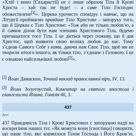
«Хліб і вино [Євхаристії] не є лише образом Тіла й Крові
Христа – хай так не буде! – а саме Тіло Господнє
[1]
обожествлене
». Церква урочисто сповідує і навчає, що на
Літургії приймаємо
правдиве
Тіло Христове – запоруку того,
що й Церква є Тіло Христове: «Тож аби не тільки любов’ю, а
й самим ділом бути нам членами Христового Тіла, будемо
причащатися того Тіла. І це діється через поживу, що її дав
Христос, щоб виявити свою велику любов до нас. Тому
з’єднав Самого Себе з нами, даючи нам Своє Тіло, щоб ми не
творили нічого іншого, як тільки тіло, з’єднане з Головою. І це
[2]
є ознакою найсильнішої любові
».
[1]
Йоан Дамаскин,
Точний виклад православної віри
, IV, 13.
[2]
Йоан Золотоустий,
Коментар на святого апостола і
євангелиста Йоана. Гомілія 46,
3
.
437
Друк
437 Правдивість Тіла і Крові Христових є запорукою надії на
воскресіння наших тіл: «Як можуть вони [гностики] говорити,
що наше тіло, яке кормилося Тілом Господа і Його Кров’ю,