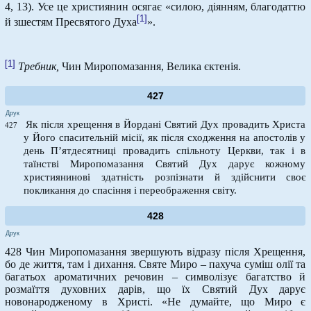
4, 13). Усе це християнин осягає «силою, діянням, благодаттю
[1]
й зшестям Пресвятого Духа
».
[1]
Требник,
Чин Миропомазання, Велика єктенія.
427
Друк
Як після хрещення в Йордані Святий Дух провадить Христа
427
у Його спасительній місії, як після сходження на апостолів у
день П’ятдесятниці провадить спільноту Церкви, так і в
таїнстві Миропомазання Святий Дух дарує кожному
християнинові здатність розпізнати й здійснити своє
покликання до спасіння і переображення світу.
428
Друк
428 Чин Миропомазання звершують відразу після Хрещення,
бо де життя, там і дихання. Святе Миро – пахуча суміш олії та
багатьох ароматичних речовин – символізує багатство й
розмаїття духовних дарів, що їх Святий Дух дарує
новонародженому в Христі. «Не думайте, що Миро є