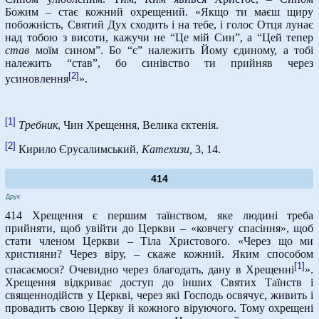
Божим – стає кожний охрещений. «Якщо ти маєш щиру
побожність, Святий Дух сходить і на тебе, і голос Отця лунає
над тобою з висоти, кажучи не “Це мій Син”, а “Цей тепер
став
моїм сином”. Бо “є” належить Йому єдиному, а тобі
належить “став”, бо синівство ти прийняв через
[2]
усиновлення
».
[1]
Требник
, Чин Хрещення, Велика єктенія.
[2]
Кирило Єрусалимський,
Катехизи,
3, 14.
414
Друк
414 Хрещення є першим таїнством, яке людині треба
прийняти, щоб увійти до Церкви – «ковчегу спасіння», щоб
стати членом Церкви – Тіла Христового. «Через що ми
християни? Через віру, – скаже кожний. Яким способом
[1]
спасаємося? Очевидно через благодать, дану в Хрещенні
».
Хрещення відкриває доступ до інших Святих Таїнств і
священнодійств у Церкві, через які Господь освячує, живить і
провадить свою Церкву й кожного віруючого. Тому охрещені