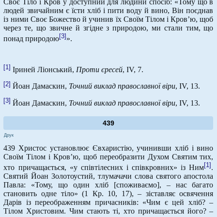
Своє Тіло і Кров у доступний для людини спосіб: «Тому що в
людей звичайним є їсти хліб і пити воду й вино, Він поєднав
із ними Своє Божество й учинив їх Своїм Тілом і Кров’ю, щоб
через те, що звичне й згідне з природою, ми стали тим, що
[3]
понад природою
».
[1]
Іриней Ліонський,
Проти єресей
, IV, 7.
[2]
Йоан Дамаскин,
Точний виклад православної віри
, IV, 13.
[3]
Йоан Дамаскин,
Точний виклад православної віри
, IV, 13.
439
Друк
439 Христос установлює Євхаристію, учинивши хліб і вино
Своїм Тілом і Кров’ю, щоб переобразити Духом Святим тих,
[1]
хто причащається, «у співтілесних і співкровних» із Ним
.
Святий Йоан Золотоустий, тлумачачи слова святого апостола
Павла: «Тому, що один хліб [споживаємо], – нас багато
становить одне тіло» (1 Кр. 10, 17), – зіставляє освячення
Дарів із переображенням причасників: «Чим є цей хліб? –
Тілом Христовим. Чим стають ті, хто причащається його? –