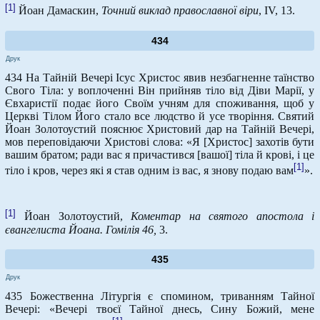
[1]
Йоан Дамаскин,
Точний виклад православної віри
, IV, 13.
434
Друк
434 На Тайній Вечері Ісус Христос явив незбагненне таїнство
Свого Тіла: у воплоченні Він прийняв тіло від Діви Марії, у
Євхаристії подає його Своїм учням для споживання, щоб у
Церкві Тілом Його стало все людство й усе творіння. Святий
Йоан Золотоустий пояснює Христовий дар на Тайній Вечері,
мов переповідаючи Христові слова: «Я [Христос] захотів бути
вашим братом; ради вас я причастився [вашої] тіла й крові, і це
[1]
тіло і кров, через які я став одним із вас, я знову подаю вам
».
[1]
Йоан Золотоустий,
Коментар на святого апостола і
євангелиста Йоана. Гомілія 46,
3.
435
Друк
435 Божественна Літургія є спомином, триванням Тайної
Вечері: «Вечері твоєї Тайної днесь, Сину Божий, мене