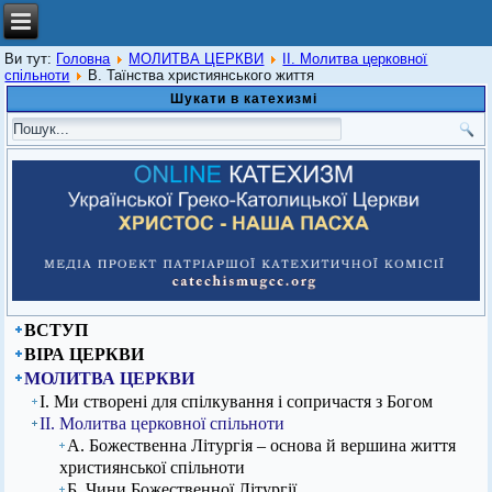
Ви тут:
Головна
МОЛИТВА ЦЕРКВИ
ІІ. Молитва церковної
спільноти
В. Таїнства християнського життя
Шукати в катехизмі
ВСТУП
ВІРА ЦЕРКВИ
МОЛИТВА ЦЕРКВИ
І. Ми створені для спілкування і сопричастя з Богом
ІІ. Молитва церковної спільноти
А. Божественна Літургія – основа й вершина життя
християнської спільноти
Б. Чини Божественної Літургії