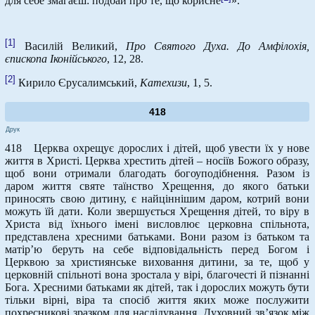
для себе змагаєш: подбай про те, що корисне
».
[1]
Василій Великий,
Про Святого Духа. До Амфілохія,
єпископа Іконійського
, 12, 28.
[2]
Кирило Єрусалимський,
Катехизи
, 1, 5.
418
Друк
418 Церква охрещує дорослих і дітей, щоб увести їх у нове
життя в Христі. Церква хрестить дітей – носіїв Божого образу,
щоб вони отримали благодать богоуподібнення. Разом із
даром життя святе таїнство Хрещення, до якого батьки
приносять свою дитину, є найціннішим даром, котрий вони
можуть їй дати. Коли звершується Хрещення дітей, то віру в
Христа від їхнього імені висловлює церковна спільнота,
представлена хресними батьками. Вони разом із батьком та
матір’ю беруть на себе відповідальність перед Богом і
Церквою за християнське виховання дитини, за те, щоб у
церковній спільноті вона зростала у вірі, благочесті й пізнанні
Бога. Хресними батьками як дітей, так і дорослих можуть бути
тільки вірні, віра та спосіб життя яких може послужити
похресникові зразком для наслідування. Духовний зв’язок між