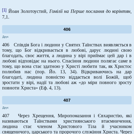
[1]
Йоан Золотоустий,
Гомілії на Перше послання до корінтян,
7,1.
406
Друк
406 Співдія Бога і людини у Святих Таїнствах виявляється в
тому, що Бог відкривається в любові, дарує людині свою
благодать, своє життя, а людина у вірі приймає цей дар і в
любові відповідає на нього. Спасіння людини полягає саме в
тому, що вона стає здатною у Христі любити так, як Христос
полюбив нас (пор. Йо. 13, 34). Відкриваючись на дар
благодаті, людина повністю віддається волі Божій, щоб
зростати у вірі, надії та любові аж «до міри повного зросту
повноти Христа» (Еф. 4, 13).
407
Друк
407 Через Хрещення, Миропомазання і Євхаристію, які
називаються Таїнствами християнського втаємничення,
людина стає членом Христового Тіла й учасником
священичого, царського та пророчого служіння Христа. Через