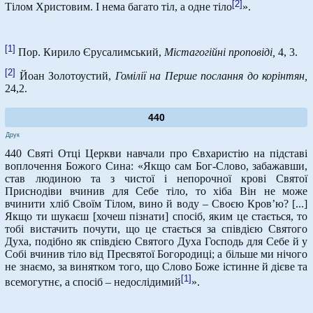
[2]
Тілом Христовим. І нема багато тіл, а одне тіло
».
[1]
Пор. Кирило Єрусалимський,
Містагогійні проповіді,
4, 3.
[2]
Йоан Золотоустий,
Гомілії на Перше послання до корінтян,
24,2.
440
Друк
440 Святі Отці Церкви навчали про Євхаристію на підставі
воплочення Божого Сина: «Якщо сам Бог-Слово, забажавши,
став людиною та з чистої і непорочної крові Святої
Приснодіви вчинив для Себе тіло, то хіба Він не може
вчинити хліб Своїм Тілом, вино й воду – Своєю Кров’ю? [...]
Якщо ти шукаєш [хочеш пізнати] спосіб, яким це стається, то
тобі вистачить почути, що це стається за співдією Святого
Духа, подібно як співдією Святого Духа Господь для Себе й у
Собі вчинив тіло від Пресвятої Богородиці; а більше ми нічого
не знаємо, за винятком того, що Слово Боже істинне й дієве та
[1]
всемогутнє, а спосіб – недослідимий
».