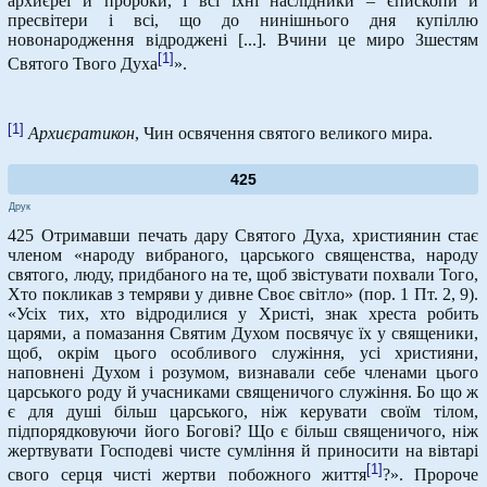
архиєреї й пророки, і всі їхні наслідники – єпископи й
пресвітери і всі, що до нинішнього дня купіллю
новонародження відроджені [...]. Вчини це миро Зшестям
[1]
Святого Твого Духа
».
[1]
Архиєратикон
, Чин освячення святого великого мира.
425
Друк
425 Отримавши печать дару Святого Духа, християнин стає
членом «народу вибраного, царського священства, народу
святого, люду, придбаного на те, щоб звістувати похвали Того,
Хто покликав з темряви у дивне Своє світло» (пор. 1 Пт. 2, 9).
«Усіх тих, хто відродилися у Христі, знак хреста робить
царями, а помазання Святим Духом посвячує їх у священики,
щоб, окрім цього особливого служіння, усі християни,
наповнені Духом і розумом, визнавали себе членами цього
царського роду й учасниками священичого служіння. Бо що ж
є для душі більш царського, ніж керувати своїм тілом,
підпорядковуючи його Богові? Що є більш священичого, ніж
жертвувати Господеві чисте сумління й приносити на вівтарі
[1]
свого серця чисті жертви побожного життя
?». Пророче