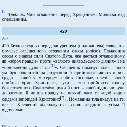
[1]
Требник
, Чин оглашення перед Хрещенням, Молитва над
оглашенним.
420
Друк
420 Безпосередньо перед зануренням (поливанням) священик
помазує оглашенного освяченим єлеєм (олією). Помазання
єлеєм є знаком сили Святого Духа, яка дається оглашенному
як «зброя правди» проти «всякого диявольського діяння» і на
[1]
«обновлення душі і тіла
». Священик помазує чоло – «щоб
ум був відкритий на розуміння й прийняття таїнств віри»;
груди – «щоб усім серцем любив Господа»; плечі – «щоб
прийняв ярмо Христове», вуха – «на прийняття голосу
божественного Євангелія», руки й ноги – «щоб підносив руки
до святині й чинив правду на всякий час» та «щоб ходив
[2]
слідами заповідей Христових
». Помазання тіла вказує на те,
що в Хрещенні відроджується єство людини з усіма її
відчуттями.
[1]