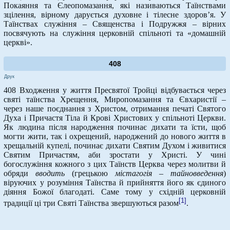
Покаяння та Єлеопомазання, які називаються Таїнствами
зцілення, вірному дарується духовне і тілесне здоров’я. У
Таїнствах служіння – Священства і Подружжя – вірних
посвячують на служіння церковній спільноті та «домашній
церкві».
408
Друк
408 Входження у життя Пресвятої Тройці відбувається через
святі таїнства Хрещення, Миропомазання та Євхаристії –
через наше поєднання з Христом, отримання печаті Святого
Духа і Причастя Тіла й Крові Христових у спільноті Церкви.
Як людина після народження починає дихати та їсти, щоб
могти жити, так і охрещений, народжений до нового життя в
хрещальній купелі, починає дихати Святим Духом і живитися
Святим Причастям, аби зростати у Христі. У чині
богослужіння кожного з цих Таїнств Церква через молитви й
обряди
вводить
(грецькою
містагогія – тайновведення
)
віруючих у розуміння Таїнства й прийняття його як єдиного
діяння Божої благодаті. Саме тому у східній церковній
[1]
традиції ці три Святі Таїнства звершуються разом
.