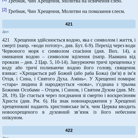
Требник
, Чин Хрещення, Молитва на освячення єлею.
[2]
Требник
, Чин Хрещення, Молитви на помазання єлеєм.
421
Друк
421 Хрещення здійснюється водою, яка є символом і життя, і
смерті (напр. «води потопу», див. Бут. 6-9). Перехід через води
Червоного моря є символом спасіння (див. Вих. 14), а
омивання водою – символом зцілення (напр. Наамана від
прокази – див. 2 Цар. 5, 10-14). Занурюючи тричі хрещеника у
воду або тричі поливаючи водою його голову, священик
взиває: «Хрещається раб Божий (або раба Божа) (ім’я) в ім’я
Отця, і Сина, і Святого Духа. Амінь». У Хрещенні помирає
«стара» людина й народжується «нова», з’єднана з трьома
Божими Особами – Отцем, і Сином, і Святим Духом (див. Мт.
28, 19). Це стається через поєднання зі смертю і воскресінням
Христа (див. Рм. 6). На знак новонародження у Хрещенні
хрещеникові надають християнське ім’я, чим Церква вводить
новоохрещеного в духовний зв’язок із його небесним
опікуном.
422
Друк