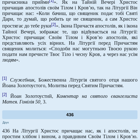
[1]
причасника прийми
». Як на Тайній Вечері Христос
причащав апостолів своїм Тілом і Кров’ю, так на Літургії Він
причащає нас: «Коли бачиш, що священик подає тобі Святі
Дари, то думай, що робить це не священик, а сам Христос
[2]
простягає до тебе руки
». Ікона Причастя апостолів, як і ікона
Тайної Вечері, зображає те, що відбувається на Літургії:
Христос причащає Своїм Тілом і Кров’ю апостолів, які
представляють усіх вірних. На Літургії перед Причастям
священик молиться: «Сподоби нас могутньою Твоєю рукою
подати нам пречисте Твоє Тіло і чесну Кров, а через нас усім
людям».
[1]
Служебник
, Божественна Літургія святого отця нашого
Йоана Золотоустого, Молитва перед Святим Причастям
.
[2]
Йоан Золотоустий,
Коментар на святого євангелиста
Матея. Гомілія 50,
3.
436
Друк
436 На Літургії Христос причащає нас, як і апостолів, не
простим хлібом і вином, а правдивим Своїм Тілом і Кров’ю.