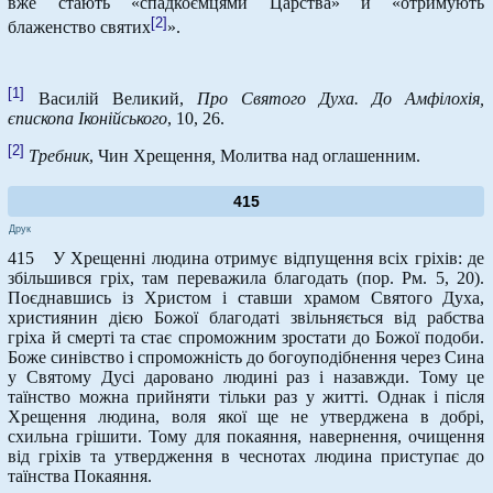
вже стають «спадкоємцями Царства» й «отримують
[2]
блаженство святих
».
[1]
Василій Великий,
Про Святого Духа. До Амфілохія,
єпископа Іконійського
, 10, 26.
[2]
Требник
, Чин Хрещення
,
Молитва над оглашенним.
415
Друк
415 У Хрещенні людина отримує відпущення всіх гріхів: де
збільшився гріх, там переважила благодать (пор. Рм. 5, 20).
Поєднавшись із Христом і ставши храмом Святого Духа,
християнин дією Божої благодаті звільняється від рабства
гріха й смерті та стає спроможним зростати до Божої подоби.
Боже синівство і спроможність до богоуподібнення через Сина
у Святому Дусі даровано людині раз і назавжди. Тому це
таїнство можна прийняти тільки раз у житті. Однак і після
Хрещення людина, воля якої ще не утверджена в добрі,
схильна грішити. Тому для покаяння, навернення, очищення
від гріхів та утвердження в чеснотах людина приступає до
таїнства Покаяння.