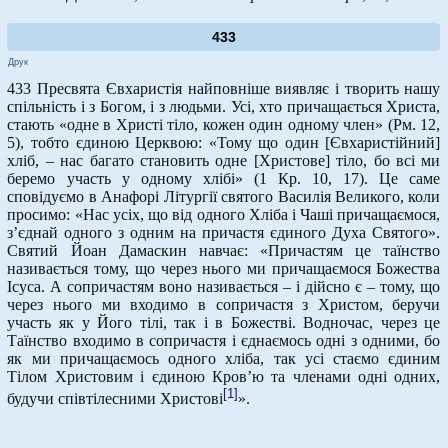
433
Друк
433 Пресвята Євхаристія найповніше виявляє і творить нашу
спільність і з Богом, і з людьми. Усі, хто причащається Христа,
стають «одне в Христі тіло, кожен один одному член» (Рм. 12,
5), тобто єдиною Церквою: «Тому що один [Євхаристійний]
хліб, – нас багато становить одне [Христове] тіло, бо всі ми
беремо участь у одному хлібі» (1 Кр. 10, 17). Це саме
сповідуємо в Анафорі Літургії святого Василія Великого, коли
просимо: «Нас усіх, що від одного Хліба і Чаші причащаємося,
з’єднай одного з одним на причастя єдиного Духа Святого».
Святий Йоан Дамаскин навчає: «Причастям це таїнство
називається тому, що через нього ми причащаємося Божества
Ісуса. А сопричастям воно називається – і дійсно є – тому, що
через нього ми входимо в сопричастя з Христом, беручи
участь як у Його тілі, так і в Божестві. Водночас, через це
Таїнство входимо в сопричастя і єднаємось одні з одними, бо
як ми причащаємось одного хліба, так усі стаємо єдиним
Тілом Христовим і єдиною Кров’ю та членами одні одних,
[1]
будучи співтілесними Христові
».