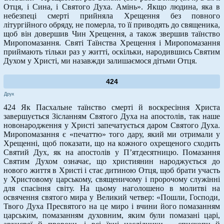
Отця, і Сина, і Святого Духа. Амінь». Якщо людина, яка в
небезпеці смерті прийняла Хрещення без повного
літургійного обряду, не померла, то її приводять до священика,
щоб він довершив Чин Хрещення, а також звершив таїнство
Миропомазання. Святі Таїнства Хрещення і Миропомазання
приймають тільки раз у житті, оскільки, народившись Святим
Духом у Христі, ми назавжди залишаємося дітьми Отця.
424
Друк
424 Як Пасхальне таїнство смерті й воскресіння Христа
завершується Зісланням Святого Духа на апостолів, так наше
новонародження у Христі запечатується даром Святого Духа.
Миропомазання є «печаттю» того дару, який ми отримали у
Хрещенні, щоб показати, що на кожного охрещеного сходить
Святий Дух, як на апостолів у П’ятдесятницю. Помазання
Святим Духом означає, що християнин народжується до
нового життя в Христі і стає дитиною Отця, щоб брати участь
у Христовому царському, священичому і пророчому служінні
для спасіння світу. На цьому наголошено в молитві на
освячення святого мира у Великий четвер: «Пошли, Господи,
Твого Духа Пресвятого на це миро і вчини його помазанням
царським, помазанням духовним, яким були помазані царі,