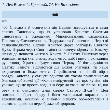
[2]
Лев Великий,
Проповідь 74. На Вознесіння
.
405
Друк
405 Спасаюча й освячуюча дія Церкви звершується в семи
святих Таїнст-вах, що їх установив Христос. Святими
Таїнствами є Хрещення, Миропомазання, Євхаристія,
Покаяння, Єлеопомазання, Подружжя та Священство. Через ці
священнодійства Церкви Христос дарує благодать Святого
Духа. Церква через Святі Таїнства освячує вірних на їхньому
шляху до повноти життя у Христі. У Святих Таїнствах через
зовнішні знаки (наприклад воду, миро, хліб і вино, покладання
рук тощо) Христос будує свою Церкву. У богослужіннях
Святих Таїнств відбувється дія Божої благодаті та наше
входження в Боже життя. Сприймаючи зовнішній образ
обряду Таїнства, у священнодійстві ми стаємо причасниками
благодатної Божої дії. «Коли невіруючий чує про купіль, він
уважає, що це просто вода, я ж беру до уваги не тільки те, що
[1]
бачу, а й очищення душі силою Святого Духа
». Цей
зовнішній образ обряду і його матеріальні вираження є
важливими, оскільки є знаками нашого обожествлення і
являють первістки переображеної природи.