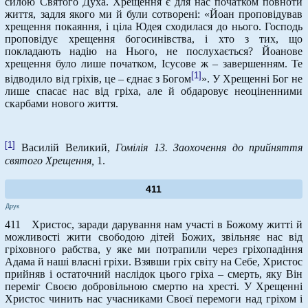
силою Святого Духа. Хрещення є для нас початком повноти
життя, задля якого ми й були сотворені: «Йоан проповідував
хрещення покаяння, і ціла Юдея сходилася до нього. Господь
проповідує хрещення богосинівства, і хто з тих, що
покладають надію на Нього, не послухається? Йоанове
хрещення було лише початком, Ісусове ж – завершенням. Те
[1]
відводило від гріхів, це – єднає з Богом
». У Хрещенні Бог не
лише спасає нас від гріха, але й обдаровує неоціненними
скарбами нового життя.
[1]
Василій Великий,
Гомілія 13. Заохочення до прийняття
святого Хрещення,
1.
411
Друк
411 Христос, заради дарування нам участі в Божому житті й
можливості жити свободою дітей Божих, звільняє нас від
гріховного рабства, у яке ми потрапили через гріхопадіння
Адама й наші власні гріхи. Взявши гріх світу на Себе, Христос
прийняв і остаточний наслідок цього гріха – смерть, яку Він
переміг Своєю добровільною смертю на хресті. У Хрещенні
Христос чинить нас учасниками Своєї перемоги над гріхом і