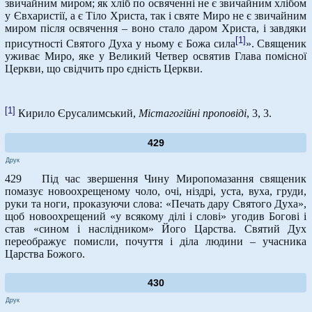
звичайним миром; як хліб по освяченні не є звичайним хлібом
у Євхаристії, а є Тіло Христа, так і святе Миро не є звичайним
миром після освячення – воно стало даром Христа, і завдяки
[1]
присутності Святого Духа у ньому є Божа сила
». Священик
уживає Миро, яке у Великий Четвер освятив Глава помісної
Церкви, що свідчить про єдність Церкви.
[1]
Кирило Єрусалимський,
Містагогійні проповіді
, 3, 3.
429
Друк
429 Під час звершення Чину Миропомазання священик
помазує новоохрещеному чоло, очі, ніздрі, уста, вуха, груди,
руки та ноги, проказуючи слова: «Печать дару Святого Духа»,
щоб новоохрещений «у всякому ділі і слові» угодив Богові і
став «сином і наслідником» Його Царства. Святий Дух
переображує помисли, почуття і діла людини – учасника
Царства Божого.
430
Друк