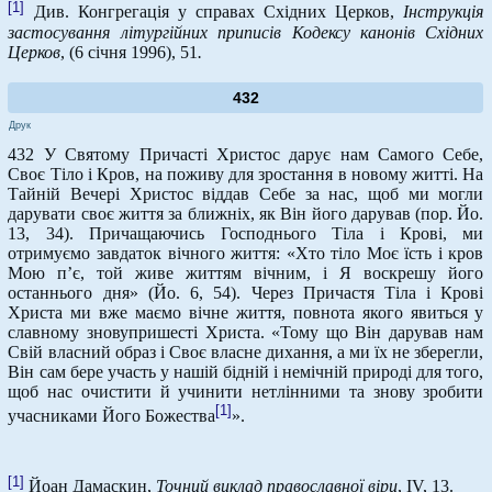
[1]
Див. Конгрегація у справах Східних Церков,
Інструкція
застосування літургійних приписів Кодексу канонів Східних
Церков
, (6 січня 1996), 51
.
432
Друк
432 У Святому Причасті Христос дарує нам Самого Себе,
Своє Тіло і Кров, на поживу для зростання в новому житті. На
Тайній Вечері Христос віддав Себе за нас, щоб ми могли
дарувати своє життя за ближніх, як Він його дарував (пор. Йо.
13, 34). Причащаючись Господнього Тіла і Крові, ми
отримуємо завдаток вічного життя: «Хто тіло Моє їсть і кров
Мою п’є, той живе життям вічним, і Я воскрешу його
останнього дня» (Йо. 6, 54). Через Причастя Тіла і Крові
Христа ми вже маємо вічне життя, повнота якого явиться у
славному зновупришесті Христа. «Тому що Він дарував нам
Свій власний образ і Своє власне дихання, а ми їх не зберегли,
Він сам бере участь у нашій бідній і немічній природі для того,
щоб нас очистити й учинити нетлінними та знову зробити
[1]
учасниками Його Божества
».
[1]
Йоан Дамаскин,
Точний виклад православної віри
, IV, 13.