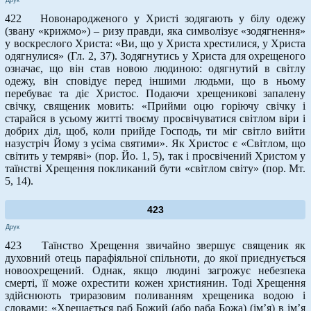
422 Новонародженого у Христі зодягають у білу одежу
(звану «крижмо») – ризу правди, яка символізує «зодягнення»
у воскреслого Христа: «Ви, що у Христа хрестилися, у Христа
одягнулися» (Гл. 2, 37). Зодягнутись у Христа для охрещеного
означає, що він став новою людиною: одягнутий в світлу
одежу, він сповідує перед іншими людьми, що в ньому
перебуває та діє Христос. Подаючи хрещеникові запалену
свічку, священик мовить: «Прийми оцю горіючу свічку і
старайся в усьому житті твоєму просвічуватися світлом віри і
добрих діл, щоб, коли прийде Господь, ти міг світло вийти
назустріч Йому з усіма святими». Як Христос є «Світлом, що
світить у темряві» (пор. Йо. 1, 5), так і просвічений Христом у
таїнстві Хрещення покликаний бути «світлом світу» (пор. Мт.
5, 14).
423
Друк
423 Таїнство Хрещення звичайно звершує священик як
духовний отець парафіяльної спільноти, до якої приєднується
новоохрещений. Однак, якщо людині загрожує небезпека
смерті, її може охрестити кожен християнин. Тоді Хрещення
здійснюють триразовим поливанням хрещеника водою і
словами: «Хрещається раб Божий (або раба Божа) (ім’я) в ім’я