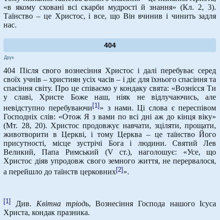
«в якому сховані всі скарби мудрості й знання» (Кл. 2, 3).
Таїнство – це Христос, і все, що Він вчинив і чинить задля
нас.
404
Друк
404 Після свого вознесіння Христос і далі перебуває серед
своїх учнів – християн усіх часів – і діє для їхнього спасіння та
спасіння світу. Про це співаємо у кондаку свята: «Вознісся Ти
у славі, Христе Боже наш, ніяк не відлучаючись, але
[1]
невідступно перебуваючи
» з нами. Ці слова є переспівом
Господніх слів: «Отож Я з вами по всі дні аж до кінця віку»
(Мт. 28, 20). Христос продовжує навчати, зціляти, прощати,
животворити в Церкві, і тому Церква – це таїнство Його
присутності, місце зустрічі Бога і людини. Святий Лев
Великий, Папа Римський (V ст.), наголошує: «Усе, що
Христос діяв упродовж свого земного життя, не перервалося,
[2]
а перейшло до таїнств церковних
».
[1]
Див.
Квітна тріодь
, Вознесіння Господа нашого Ісуса
Христа, кондак празника.