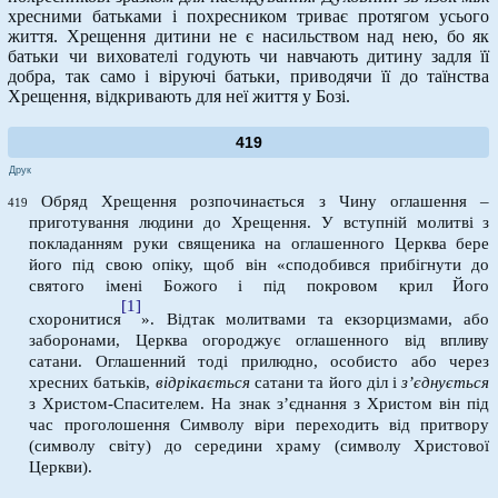
хресними батьками і похресником триває протягом усього
життя. Хрещення дитини не є насильством над нею, бо як
батьки чи вихователі годують чи навчають дитину задля її
добра, так само і віруючі батьки, приводячи її до таїнства
Хрещення, відкривають для неї життя у Бозі.
419
Друк
Обряд Хрещення розпочинається з Чину оглашення –
419
приготування людини до Хрещення. У вступній молитві з
покладанням руки священика на оглашенного Церква бере
його під свою опіку, щоб він «сподобився прибігнути до
святого імені Божого і під покровом крил Його
[1]
схоронитися
». Відтак молитвами та екзорцизмами, або
заборонами, Церква огороджує оглашенного від впливу
сатани. Оглашенний тоді прилюдно, особисто або через
хресних батьків,
відрікається
сатани та його діл і
з’єднується
з Христом-Спасителем. На знак з’єднання з Христом він під
час проголошення Символу віри переходить від притвору
(символу світу) до середини храму (символу Христової
Церкви).