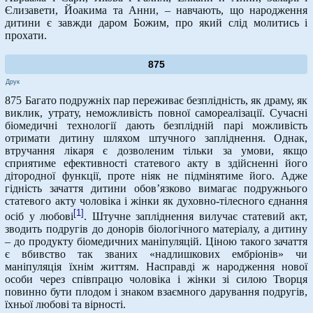
Єлизавети, Йоакима та Анни, – навчають, що народження
дитини є завжди даром Божим, про який слід молитись і
прохати.
875
Друк
875 Багато подружніх пар переживає безплідність, як драму, як
виклик, утрату, неможливість повної самореалізації. Сучасні
біомедичні технології дають безплідній парі можливість
отримати дитину шляхом штучного запліднення. Однак,
втручання лікаря є дозволеним тільки за умови, якщо
сприятиме ефективності статевого акту в здійсненні його
дітородної функції, проте ніяк не підмінятиме його. Адже
гідність зачаття дитини обов’язково вимагає подружнього
статевого акту чоловіка і жінки як духовно-тілесного єднання
[1]
осіб у любові
. Штучне запліднення вилучає статевий акт,
зводить подругів до донорів біологічного матеріалу, а дитину
– до продукту біомедичних маніпуляцій. Ціною такого зачаття
є вбивство так званих «надлишкових ембріонів» чи
маніпуляція їхнім життям. Насправді ж народження нової
особи через співпрацю чоловіка і жінки зі силою Творця
повинно бути плодом і знаком взаємного дарування подругів,
їхньої любові та вірності.