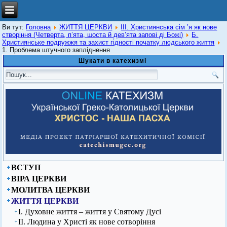
Ви тут:
Головна
ЖИТТЯ ЦЕРКВИ
ІІІ. Християнська сім ’я як нове
створіння (Четверта, п’ята, шоста й дев’ята запові ді Божі)
Б.
Християнське подружжя та захист гідності початку людського життя
1. Проблема штучного запліднення
Шукати в катехизмі
ВСТУП
ВІРА ЦЕРКВИ
МОЛИТВА ЦЕРКВИ
ЖИТТЯ ЦЕРКВИ
І. Духовне життя – життя у Святому Дусі
ІІ. Людина у Христі як нове сотворіння