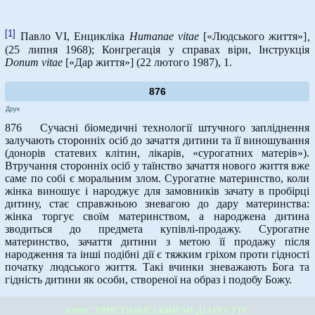
[1]
Павло VI, Енцикліка
Humanae
vitae
[«Людського життя»]
,
(25 липня 1968); Конгрегація у справах віри, Інструкція
Donum
vitae
[«Дар життя»] (22 лютого 1987), 1.
876
Друк
876 Сучасні біомедичні технології штучного запліднення
залучають сторонніх осіб до зачаття дитини та її виношування
(донорів статевих клітин, лікарів, «сурогатних матерів»).
Втручання сторонніх осіб у таїнство зачаття нового життя вже
саме по собі є моральним злом. Сурогатне материнство, коли
жінка виношує і народжує для замовників зачату в пробірці
дитину, стає справжньою зневагою до дару материнства:
жінка торгує своїм материнством, а народжена дитина
зводиться до предмета купівлі-продажу. Сурогатне
материнство, зачаття дитини з метою її продажу після
народження та інші подібні дії є тяжким гріхом проти гідності
початку людського життя. Такі вчинки зневажають Бога та
гідність дитини як особи, створеної на образ і подобу Божу.
ХРИСТИЯНСЬКИЙ МЕДІАРЕСУРС
КІРІОС