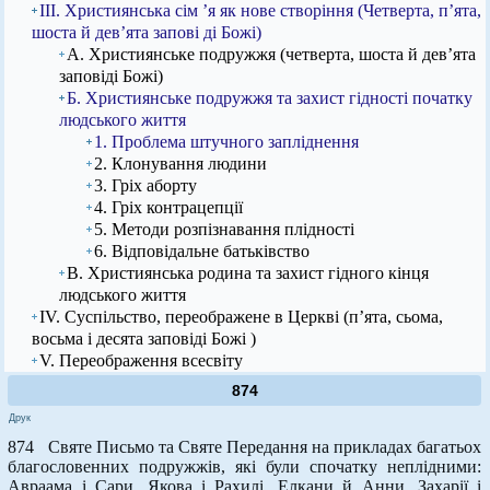
ІІІ. Християнська сім ’я як нове створіння (Четверта, п’ята,
шоста й дев’ята запові ді Божі)
А. Християнське подружжя (четверта, шоста й дев’ята
заповіді Божі)
Б. Християнське подружжя та захист гідності початку
людського життя
1. Проблема штучного запліднення
2. Клонування людини
3. Гріх аборту
4. Гріх контрацепції
5. Методи розпізнавання плідності
6. Відповідальне батьківство
В. Християнська родина та захист гідного кінця
людського життя
IV. Суспільство, переображене в Церкві (п’ята, сьома,
восьма і десята заповіді Божі )
V. Переображення всесвіту
874
Друк
874 Святе Письмо та Святе Передання на прикладах багатьох
благословенних подружжів, які були спочатку неплідними:
Авраама і Сари, Якова і Рахилі, Елкани й Анни, Захарії і