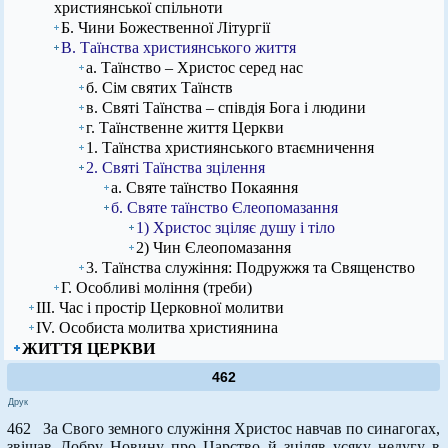
християнської спільноти
Б. Чини Божественної Літургії
В. Таїнства християнського життя
а. Таїнство – Христос серед нас
б. Сім святих Таїнств
в. Святі Таїнства – співдія Бога і людини
г. Таїнственне життя Церкви
1. Таїнства християнського втаємничення
2. Святі Таїнства зцілення
а. Святе таїнство Покаяння
б. Святе таїнство Єлеопомазання
1) Христос зціляє душу і тіло
2) Чин Єлеопомазання
3. Таїнства служіння: Подружжя та Священство
Г. Особливі моління (треби)
ІІІ. Час і простір Церковної молитви
ІV. Особиста молитва християнина
ЖИТТЯ ЦЕРКВИ
462
Друк
462 За Свого земного служіння Христос навчав по синагогах,
звіщав Добру Новину про Царство й зціляв усяку недугу в