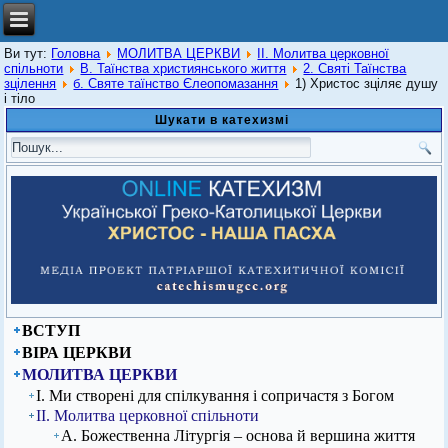
Ви тут:
Головна
МОЛИТВА ЦЕРКВИ
ІІ. Молитва церковної
спільноти
В. Таїнства християнського життя
2. Святі Таїнства
зцілення
б. Святе таїнство Єлеопомазання
1) Христос зціляє душу
і тіло
Шукати в катехизмі
ВСТУП
ВІРА ЦЕРКВИ
МОЛИТВА ЦЕРКВИ
І. Ми створені для спілкування і сопричастя з Богом
ІІ. Молитва церковної спільноти
А. Божественна Літургія – основа й вершина життя