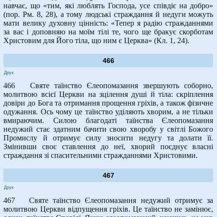
навчає, що «тим, які люблять Господа, усе співдіє на добро»
(пор. Рм. 8, 28), а тому людські страждання й недуги можуть
мати велику духовну цінність: «Тепер я радію стражданнями
за вас і доповняю на моїм тілі те, чого ще бракує скорботам
Христовим для Його тіла, що ним є Церква» (Кл. 1, 24).
466
Друк
466 Святе таїнство Єлеопомазання звершують соборно,
молитвою всієї Церкви на зцілення душі й тіла: скріплення
довіри до Бога та отримання прощення гріхів, а також фізичне
одужання. Ось чому це таїнство уділяють хворим, а не тільки
вмираючим. Силою благодаті таїнства Єлеопомазання
недужий стає здатним бачити свою хворобу у світлі Божого
Промислу й отримує силу зносити недугу та долати її.
Змінивши своє ставлення до неї, хворий поєднує власні
страждання зі спасительними стражданнями Христовими.
467
Друк
467 Святе таїнство Єлеопомазання недужий отримує за
молитвою Церкви відпущення гріхів. Це таїнство не замінює,