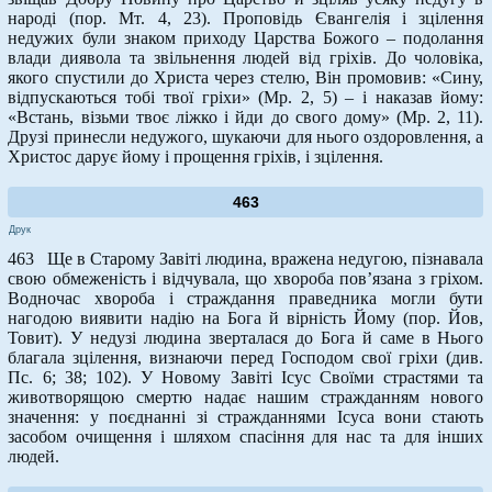
народі (пор. Мт. 4, 23). Проповідь Євангелія і зцілення
недужих були знаком приходу Царства Божого – подолання
влади диявола та звільнення людей від гріхів. До чоловіка,
якого спустили до Христа через стелю, Він промовив: «Сину,
відпускаються тобі твої гріхи» (Мр. 2, 5) – і наказав йому:
«Встань, візьми твоє ліжко і йди до свого дому» (Мр. 2, 11).
Друзі принесли недужого, шукаючи для нього оздоровлення, а
Христос дарує йому і прощення гріхів, і зцілення.
463
Друк
463 Ще в Старому Завіті людина, вражена недугою, пізнавала
свою обмеженість і відчувала, що хвороба пов’язана з гріхом.
Водночас хвороба і страждання праведника могли бути
нагодою виявити надію на Бога й вірність Йому (пор. Йов,
Товит). У недузі людина зверталася до Бога й саме в Нього
благала зцілення, визнаючи перед Господом свої гріхи (див.
Пс. 6; 38; 102). У Новому Завіті Ісус Своїми страстями та
животворящою смертю надає нашим стражданням нового
значення: у поєднанні зі стражданнями Ісуса вони стають
засобом очищення і шляхом спасіння для нас та для інших
людей.