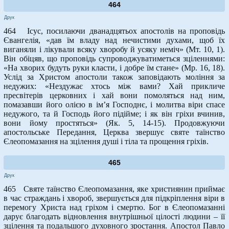
464
Друк
464 Ісус, посилаючи дванадцятьох апостолів на проповідь
Євангелія, «дав їм владу над нечистими духами, щоб їх
виганяли і лікували всяку хворобу й усяку неміч» (Mт. 10, 1).
Він обіцяв, що проповідь супроводжуватиметься зціленнями:
«На хворих будуть руки класти, і добре їм стане» (Мр. 16, 18).
Услід за Христом апостоли також заповідають моління за
недужих: «Нездужає хтось між вами? Хай прикличе
пресвітерів церковних і хай вони помоляться над ним,
помазавши його олією в ім’я Господнє, і молитва віри спасе
недужого, та й Господь його підійме; і як він гріхи вчинив,
вони йому простяться» (Як. 5, 14-15). Продовжуючи
апостольське Передання, Церква звершує святе таїнство
Єлеопомазання на зцілення душі і тіла та прощення гріхів.
465
Друк
465 Святе таїнство Єлеопомазання, яке християнин приймає
в час страждань і хвороб, звершується для підкріплення віри в
перемогу Христа над гріхом і смертю. Бог в Єлеопомазанні
дарує благодать відновлення внутрішньої цілості людини – її
зцілення та подальшого духовного зростання. Апостол Павло