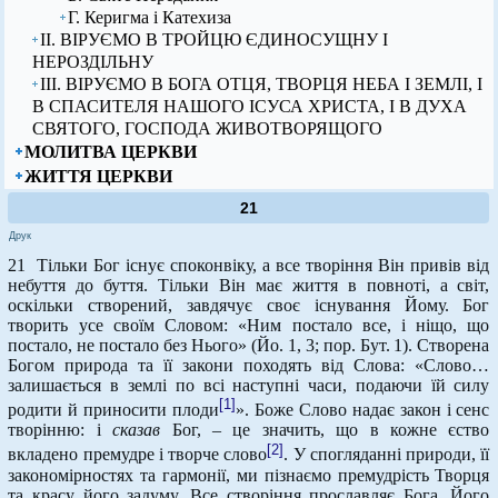
Г. Керигма і Катехиза
ІІ. ВІРУЄМО В ТРОЙЦЮ ЄДИНОСУЩНУ І
НЕРОЗДІЛЬНУ
ІІІ. ВІРУЄМО В БОГА ОТЦЯ, ТВОРЦЯ НЕБА І ЗЕМЛІ, І
В СПАСИТЕЛЯ НАШОГО ІСУСА ХРИСТА, І В ДУХА
СВЯТОГО, ГОСПОДА ЖИВОТВОРЯЩОГО
МОЛИТВА ЦЕРКВИ
ЖИТТЯ ЦЕРКВИ
21
Друк
21 Тільки Бог існує споконвіку, а все творіння Він привів від
небуття до буття. Тільки Він має життя в повноті, а світ,
оскільки створений, завдячує своє існування Йому. Бог
творить усе своїм Словом: «Ним постало все, і ніщо, що
постало, не постало без Нього» (Йо. 1, 3; пор. Бут. 1). Створена
Богом природа та її закони походять від Слова: «Слово…
залишається в землі по всі наступні часи, подаючи їй силу
[1]
родити й приносити плоди
». Боже Слово надає закон і сенс
творінню: і
сказав
Бог, – це значить, що в кожне єство
[2]
вкладено премудре і творче слово
. У спогляданні природи, її
закономірностях та гармонії, ми пізнаємо премудрість Творця
та красу його задуму. Все створіння прославляє Бога, Його