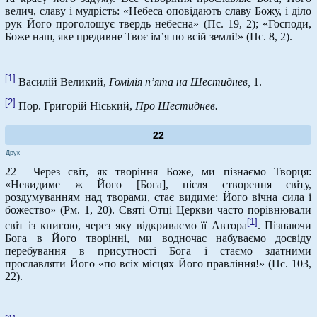
велич, славу і мудрість: «Небеса оповідають славу Божу, і діло
рук Його проголошує твердь небесна» (Пс. 19, 2); «Господи,
Боже наш, яке предивне Твоє ім’я по всій землі!» (Пс. 8, 2).
[1]
Василій Великий,
Гомілія п’ята на Шестиднев,
1.
[2]
Пор. Григорій Ніський,
Про Шестиднев.
22
Друк
22 Через світ, як творіння Боже, ми пізнаємо Творця:
«Невидиме ж Його [Бога], після створення світу,
роздумуванням над творами, стає видиме: Його вічна сила і
божество» (Рм. 1, 20). Святі Отці Церкви часто порівнювали
[1]
світ із книгою, через яку відкриваємо її Автора
. Пізнаючи
Бога в Його творінні, ми водночас набуваємо досвіду
перебування в присутності Бога і стаємо здатними
прославляти Його «по всіх місцях Його правління!» (Пс. 103,
22).