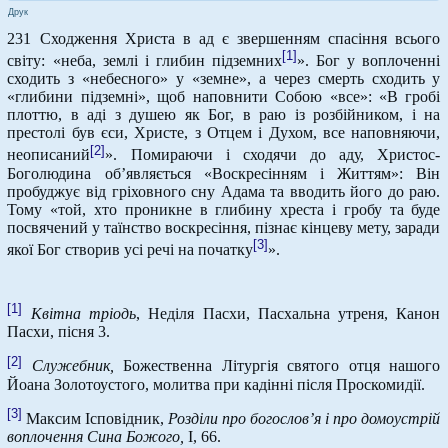
Друк
231 Сходження Христа в ад є звершенням спасіння всього
[1]
світу: «неба, землі і глибин підземних
». Бог у воплоченні
сходить з «небесного» у «земне», а через смерть сходить у
«глибини підземні», щоб наповнити Собою «все»: «В гробі
плоттю, в аді з душею як Бог, в раю із розбійником, і на
престолі був єси, Христе, з Отцем і Духом, все наповняючи,
[2]
неописаний
». Помираючи і сходячи до аду, Христос-
Боголюдина об’являється «Воскресінням і Життям»: Він
пробуджує від гріховного сну Адама та вводить його до раю.
Тому «той, хто проникне в глибину хреста і гробу та буде
посвячений у таїнство воскресіння, пізнає кінцеву мету, заради
[3]
якої Бог створив усі речі на початку
».
[1]
Квітна тріодь
, Неділя Пасхи, Пасхальна утреня, Канон
Пасхи, пісня 3.
[2]
Служебник,
Божественна Літургія святого отця нашого
Йоана Золотоустого, молитва при кадінні після Проскомидії.
[3]
Максим Ісповідник,
Розділи про богослов’я і про домоустрій
воплочення Сина Божого,
І, 66.