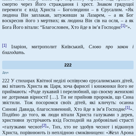
смертю через Його страждання і хрест. Знаком грядущої
перемоги є вхід Христа – Боголюдини – в Єрусалим. «Як
людина Він заплакав, затуживши за Лазарем, – а як Бог
воскресив його з мертвих; як людина Він сів на осля, – а як
[1]
Бога Його вітали: “Благословен, Хто йде в ім’я Господнє
”».
[1]
Іларіон, митрополит Київський,
Слово про закон і
благодать.
222
Друк
222 У стихирах Квітної неділі оспівуємо єрусалимських дітей,
які вітають Христа як Царя, хоча фарисеї і книжники його не
приймають: «Роде лукавий і перелюбний, що своєму женихові
не дотримав вірності! […]. Ти не прийняв пророків, що Сина
звістили. Тож посоромся своїх дітей, які кличуть: осанна
[1]
Синові Давида, благословенний, Хто йде в ім’я Господнє
».
Подібно до того, як люди вітали Христа галузками з дерев,
християни зустрічають вхід Господній на добровільні страсті
[2]
«галузками чеснот
». Тих, хто не здобув чеснот і відкинув
Христа, порівнюють із неплідною смоківницею: «Жезл Арона