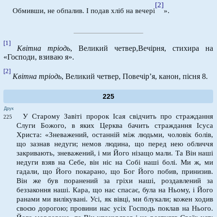
[2]
Обмивши, не обпалив. І подав хліб на вечері
».
[1]
Квітна тріодь
, Великий четвер,Вечірня, стихира на
«Господи, взиваю я».
[2]
Квітна тріодь
, Великий четвер, Повечір’я, канон, пісня 8.
225
Друк
У Старому Завіті пророк Ісая свідчить про страждання
225
Слуги Божого, в яких Церква бачить страждання Ісуса
Христа: «Зневажений, останній між людьми, чоловік болів,
що зазнав недуги; немов людина, що перед нею обличчя
закривають, зневажений, і ми Його нізащо мали. Та Він наші
недуги взяв на Себе, він ніс на Собі наші болі. Ми ж, ми
гадали, що Його покарано, що Бог Його побив, принизив.
Він же був поранений за гріхи наші, роздавлений за
беззаконня наші. Кара, що нас спасає, була на Ньому, і Його
ранами ми вилікувані. Усі, як вівці, ми блукали; кожен ходив
своєю дорогою; провини нас усіх Господь поклав на Нього.