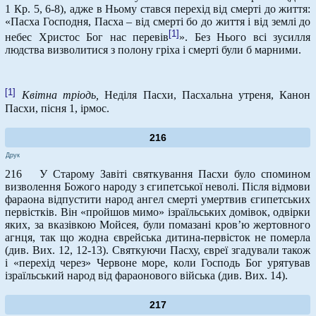
1 Кр. 5, 6-8), адже в Ньому стався перехід від смерті до життя:
«Пасха Господня, Пасха – від смерті бо до життя і від землі до
[1]
небес Христос Бог нас перевів
». Без Нього всі зусилля
людства визволитися з полону гріха і смерті були б марними.
[1]
Квітна тріодь,
Неділя Пасхи, Пасхальна утреня, Канон
Пасхи, пісня 1, ірмос.
216
Друк
216 У Старому Завіті святкування Пасхи було спомином
визволення Божого народу з єгипетської неволі. Після відмови
фараона відпустити народ ангел смерті умертвив єгипетських
первістків. Він «пройшов мимо» ізраїльських домівок, одвірки
яких, за вказівкою Мойсея, були помазані кров’ю жертовного
агнця, так що жодна єврейська дитина-первісток не померла
(див. Вих. 12, 12-13). Святкуючи Пасху, євреї згадували також
і «перехід через» Червоне море, коли Господь Бог урятував
ізраїльський народ від фараонового війська (див. Вих. 14).
217