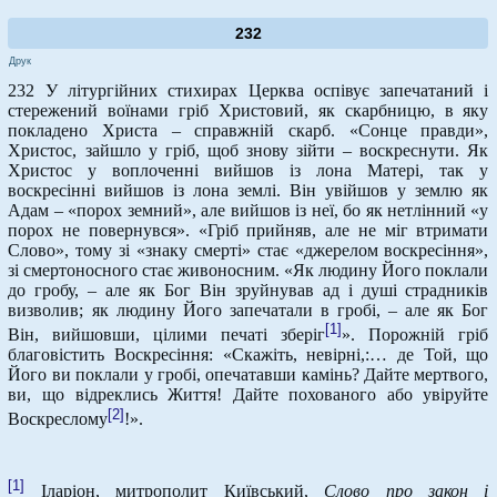
232
Друк
232 У літургійних стихирах Церква оспівує запечатаний і
стережений воїнами гріб Христовий, як скарбницю, в яку
покладено Христа – справжній скарб. «Сонце правди»,
Христос, зайшло у гріб, щоб знову зійти – воскреснути. Як
Христос у воплоченні вийшов із лона Матері, так у
воскресінні вийшов із лона землі. Він увійшов у землю як
Адам – «порох земний», але вийшов із неї, бо як нетлінний «у
порох не повернувся». «Гріб прийняв, але не міг втримати
Слово», тому зі «знаку смерті» стає «джерелом воскресіння»,
зі смертоносного стає живоносним. «Як людину Його поклали
до гробу, – але як Бог Він зруйнував ад і душі страдників
визволив; як людину Його запечатали в гробі, – але як Бог
[1]
Він, вийшовши, цілими печаті зберіг
». Порожній гріб
благовістить Воскресіння: «Скажіть, невірні,:… де Той, що
Його ви поклали у гробі, опечатавши камінь? Дайте мертвого,
ви, що відреклись Життя! Дайте похованого або увіруйте
[2]
Воскреслому
!».
[1]
Іларіон, митрополит Київський,
Слово про закон і