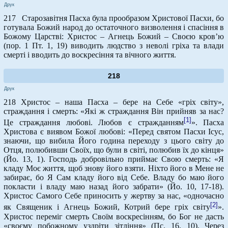
Друк
217 Старозавітня Пасха була прообразом Христової Пасхи, бо
готувала Божий народ до остаточного визволення і спасіння в
Божому Царстві: Христос – Агнець Божий – Своєю кров’ю
(пор. 1 Пт. 1, 19) виводить людство з неволі гріха та влади
смерті і вводить до воскресіння та вічного життя.
218
Друк
218 Христос – наша Пасха – бере на Себе «гріх світу»,
страждання і смерть: «Які ж страждання Він прийняв за нас?
[1]
Це страждання любові. Любов є стражданням
». Пасха
Христова є виявом Божої любові: «Перед святом Пасхи Ісус,
знаючи, що вибила Його година переходу з цього світу до
Отця, полюбивши Своїх, що були в світі, полюбив їх до кінця»
(Йо. 13, 1). Господь добровільно приймає Свою смерть: «Я
кладу Моє життя, щоб знову його взяти. Ніхто його в Мене не
забирає, бо Я Сам кладу його від Себе. Владу бо маю його
покласти і владу маю назад його забрати» (Йо. 10, 17-18).
Христос Самого Себе приносить у жертву за нас, «одночасно
[2]
як Священик і Агнець Божий, Котрий бере гріх світу
».
Христос переміг смерть Своїм воскресінням, бо Бог не дасть
«своєму побожному уздріти зітління» (Пс. 16, 10). Через