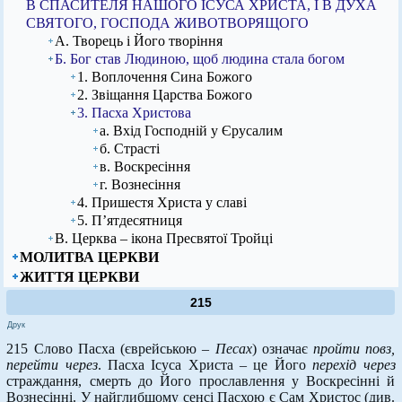
В СПАСИТЕЛЯ НАШОГО ІСУСА ХРИСТА, І В ДУХА
СВЯТОГО, ГОСПОДА ЖИВОТВОРЯЩОГО
А. Творець і Його творіння
Б. Бог став Людиною, щоб людина стала богом
1. Воплочення Сина Божого
2. Звіщання Царства Божого
3. Пасха Христова
а. Вхід Господній у Єрусалим
б. Страсті
в. Воскресіння
г. Вознесіння
4. Пришестя Христа у славі
5. П’ятдесятниця
В. Церква – ікона Пресвятої Тройці
МОЛИТВА ЦЕРКВИ
ЖИТТЯ ЦЕРКВИ
215
Друк
215 Слово Пасха (єврейською –
Песах
) означає
пройти повз,
перейти через
. Пасха Ісуса Христа – це Його
перехід
через
страждання, смерть до Його прославлення у Воскресінні й
Вознесінні. У найглибшому сенсі Пасхою є Сам Христос (див.