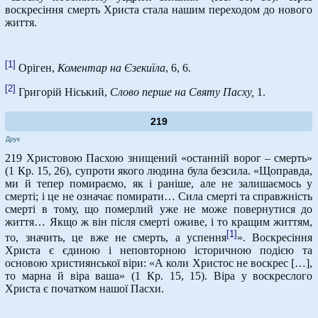
воскресіння смерть Христа стала нашим переходом до нового
життя.
[1]
Оріген,
Коментар на Єзекиїла
, 6, 6.
[2]
Григорій Ніський,
Слово перше на Святу Пасху,
1.
219
Друк
219 Христовою Пасхою знищений «останній ворог – смерть»
(1 Кр. 15, 26), супроти якого людина була безсила. «Щоправда,
ми й тепер помираємо, як і раніше, але не залишаємось у
смерті; і це не означає помирати… Сила смерті та справжність
смерті в тому, що померлий уже не може повернутися до
життя… Якщо ж він після смерті оживе, і то кращим життям,
[1]
то, значить, це вже не смерть, а успення
». Воскресіння
Христа є єдиною і неповторною історичною подією та
основою християнської віри: «А коли Христос не воскрес […],
то марна й віра ваша» (1 Кр. 15, 15). Віра у воскреслого
Христа є початком нашої Пасхи.