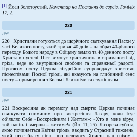
[1]
Йоан Золотоустий,
Коментар на Послання до євреїв. Гомілія
17,
2.
220
Друк
220 Християни готуються до щорічного святкування Пасхи у
часі Великого посту, який триває 40 днів – на образ 40-річного
переходу Божого народу в Обіцяну землю та 40-денного посту
Христа в пустелі. Піст виховує християнина в стриманості від
гріха, веде до внутрішньої свободи та справжньої радості.
Протягом посту Церква літургійно супроводжує християн
піснеспівами Посної тріоді, які вказують на глибинний сенс
посту – примирення з Богом і ближніми та служіння їм.
221
Друк
221 Воскресіння як перемогу над смертю Церква починає
святкувати спомином про воскресіння Лазаря, коли Ісус
об’являє Себе «Воскресінням і Життям»: «Хто в мене вірує,
той навіть і вмерши – житиме!» (Йо. 11, 25). Лазарева субота,
якою починається Квітна тріодь, вводить у Страсний тиждень,
який несе благу вість про перемогу Христа над гріхом і