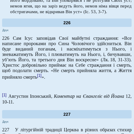
Його мордовано, та Він упокорявся і не розтуляв Своїх уст;
немов ягня, що на заріз ведуть його, немов німа вівця перед
обстригачами, не відкривав Він уст» (Іс. 53, 3-7).
226
Друк
226 Сам Ісус заповідав Свої майбутні страждання: «Все
написане пророками про Сина Чоловічого здійсниться. Він
буде виданий поганам, і насміхатимуться з Нього, і
зневажатимуть Його, і плюватимуть на Нього, і, бичувавши,
уб’ють Його, та третього дня Він воскресне» (Лк. 18, 31-33).
Христос добровільно приймає на Себе страждання і смерть,
щоб подолати смерть. «Не смерть прийняла життя, а Життя
[1]
прийняло смерть
».
[1]
Августин Іпонський,
Коментар на Євангеліє від Йоана
12,
10-11.
227
Друк
227 У літургійній традиції Церква в різних образах стихир