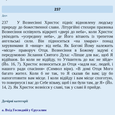
237
Друк
237 У Вознесінні Христос підніс відновлену людську
природу до божественної слави. Літургійні стихири празника
Вознесіння оспівують відкриті «двері до неба», коли Христос
увіходить «усередину неба», де Його вітають із трепетом
ангельські сили. Він підноситься «на хмарах» понад
херувимами й «вище» від неба. Як Богові Йому належить
«місце» праворуч Отця. Вознесіння в Божому задумі є
передумовою Зіслання Святого Духа: «Ліпше для вас, щоб Я
відійшов. Бо коли не відійду, то Утішитель до вас не зійде»
(Йо. 16, 7). Христос возноситься до Отця «задля нас, людей, і
нашого ради спасіння» (Символ віри). «В домі Отця Мого
багато жител. Коли б не так, то Я сказав би вам; іду бо
напоготовити вам місце. І коли відійду і вам місце споготую,
то повернуся і вас до Себе візьму, щоб і ви були там, де Я» (Йо.
14, 2). Як Христос вознісся у славі, так у славі й прийде.
Дочірні категорії
а. Вхід Господній у Єрусалим