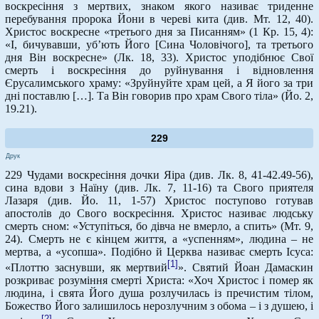
воскресіння з мертвих, знаком якого називає триденне
перебування пророка Йони в череві кита (див. Мт. 12, 40).
Христос воскресне «третього дня за Писанням» (1 Кр. 15, 4):
«І, бичувавши, уб’ють Його [Сина Чоловічого], та третього
дня Він воскресне» (Лк. 18, 33). Христос уподібнює Свої
смерть і воскресіння до руйнування і відновлення
Єрусалимського храму: «Зруйнуйте храм цей, а Я його за три
дні поставлю […]. Та Він говорив про храм Свого тіла» (Йо. 2,
19.21).
229
Друк
229 Чудами воскресіння дочки Яіра (див. Лк. 8, 41-42.49-56),
сина вдови з Наїну (див. Лк. 7, 11-16) та Свого приятеля
Лазаря (див. Йо. 11, 1-57) Христос поступово готував
апостолів до Свого воскресіння. Христос називає людську
смерть сном: «Уступіться, бо дівча не вмерло, а спить» (Мт. 9,
24). Смерть не є кінцем життя, а «успенням», людина – не
мертва, а «усопша». Подібно й Церква називає смерть Ісуса:
[1]
«Плоттю заснувши, як мертвий
». Святий Йоан Дамаскин
розкриває розуміння смерті Христа: «Хоч Христос і помер як
людина, і свята Його душа розлучилась із пречистим тілом,
Божество Його залишилось нерозлучним з обома – і з душею, і
[2]