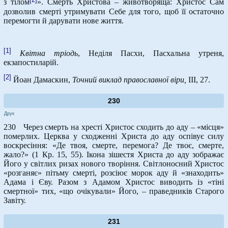
з тілом
». Смерть Христова – животворяща: Христос Сам
дозволив смерті утримувати Себе для того, щоб її остаточно
перемогти й дарувати нове життя.
[1]
Квітна тріодь
, Неділя Пасхи, Пасхальна утреня,
екзапостиларій.
[2]
Йоан Дамаскин,
Точний виклад православної віри,
ІІІ, 27.
230
Друк
230 Через смерть на хресті Христос сходить до аду – «місця»
померлих. Церква у сходженні Христа до аду оспівує силу
воскресіння: «Де твоя, смерте, перемога? Де твоє, смерте,
жало?» (1 Кр. 15, 55). Ікона зішестя Христа до аду зображає
Його у світлих ризах нового творіння. Світлоносний Христос
«розганяє» пітьму смерті, розсіює морок аду й «знаходить»
Адама і Єву. Разом з Адамом Христос виводить із «тіні
смертної» тих, «що очікували» Його, – праведників Старого
Завіту.
231