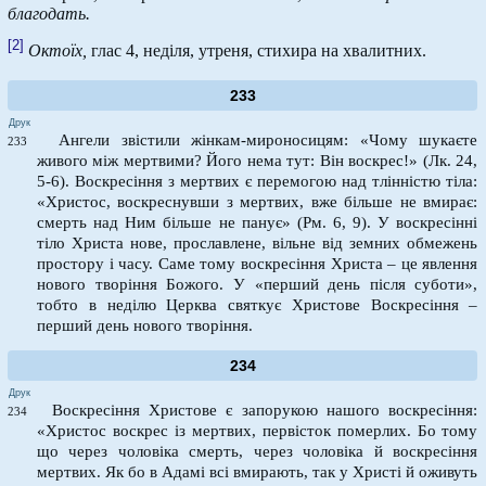
благодать.
[2]
Октоїх,
глас 4, неділя, утреня, стихира на хвалитних.
233
Друк
Ангели звістили жінкам-мироносицям: «Чому шукаєте
233
живого між мертвими? Його нема тут: Він воскрес!» (Лк. 24,
5-6). Воскресіння з мертвих є перемогою над тлінністю тіла:
«Христос, воскреснувши з мертвих, вже більше не вмирає:
смерть над Ним більше не панує» (Рм. 6, 9). У воскресінні
тіло Христа нове, прославлене, вільне від земних обмежень
простору і часу. Саме тому воскресіння Христа – це явлення
нового творіння Божого. У «перший день після суботи»,
тобто в неділю Церква святкує Христове Воскресіння –
перший день нового творіння.
234
Друк
Воскресіння Христове є запорукою нашого воскресіння:
234
«Христос воскрес із мертвих, первісток померлих. Бо тому
що через чоловіка смерть, через чоловіка й воскресіння
мертвих. Як бо в Адамі всі вмирають, так у Христі й оживуть