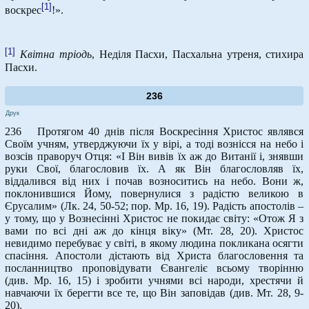
[1]
воскрес
!».
[1]
Квітна тріодь
, Неділя Пасхи, Пасхальна утреня, стихира
Пасхи.
236
Друк
236 Протягом 40 днів після Воскресіння Христос являвся
Своїм учням, утверджуючи їх у вірі, а тоді вознісся на небо і
возсів праворуч Отця: «І Він вивів їх аж до Витанії і, знявши
руки Свої, благословив їх. А як Він благословляв їх,
віддалився від них і почав возноситись на небо. Вони ж,
поклонившися Йому, повернулися з радістю великою в
Єрусалим» (Лк. 24, 50-52; пор. Мр. 16, 19). Радість апостолів –
у тому, що у Вознесінні Христос не покидає світу: «Отож Я з
вами по всі дні аж до кінця віку» (Мт. 28, 20). Христос
невидимо перебуває у світі, в якому людина покликана осягти
спасіння. Апостоли дістають від Христа благословення та
посланництво проповідувати Євангеліє всьому творінню
(див. Мр. 16, 15) і зробити учнями всі народи, хрестячи й
навчаючи їх берегти все те, що Він заповідав (див. Мт. 28, 9-
20).