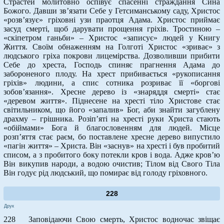
Страстей молитовно оспівує спасенні страждання Сина
Божого. Давши зв’язати Себе у Гетсиманському саду, Христос
«розв’язує» гріховні узи праотця Адама. Христос приймає
засуд смерті, щоб дарувати прощення гріхів. Тростиною –
«скіпетром ганьби» – Христос «записує» людей у Книгу
Життя. Своїм обнаженням на Голготі Христос «зриває» з
людського гріха покрови лицемірства. Дозволивши прибити
Себе до хреста, Господь спиняє прагнення Адама до
забороненого плоду. На хрест прибивається «рукописання
гріхів» людини, а спис сотника розриває її «боргові
зобов’язання». Хресне дерево із «знаряддя смерті» стає
«деревом життя». Піднесене на хресті тіло Христове стає
світильником, що його «запалив» Бог, аби знайти загублену
драхму – грішника. Розіп’яті на хресті руки Христа стають
«обіймами» Бога й благословенням для людей. Місце
розп’яття стає раєм, бо поставлене хресне дерево випустило
«пагін життя» – Христа. Він «заснув» на хресті і був пробитий
списом, а з пробитого боку потекли кров і вода. Адже кров’ю
Він викупив народи, а водою очистив; Тілом від Свого Тіла
Він годує рід людський, що помирає від голоду гріховного.
228
Друк
228 Заповідаючи Свою смерть, Христос водночас звіщає