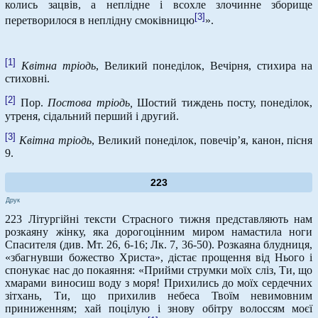
колись зацвів, а неплідне і всохле злочинне зборище
[3]
перетворилося в неплідну смоківницю
».
[1]
Квітна тріодь
, Великий понеділок, Вечірня, стихира на
стиховні.
[2]
Пор.
Постова тріодь,
Шостий тиждень посту, понеділок,
утреня, сідальний перший і другий.
[3]
Квітна тріодь
, Великий понеділок, повечір’я, канон, пісня
9.
223
Друк
223 Літургійні тексти Страсного тижня представляють нам
розкаяну жінку, яка дорогоцінним миром намастила ноги
Спасителя (див. Мт. 26, 6-16; Лк. 7, 36-50). Розкаяна блудниця,
«збагнувши божество Христа», дістає прощення від Нього і
спонукає нас до покаяння: «Прийми струмки моїх сліз, Ти, що
хмарами виносиш воду з моря! Прихились до моїх сердечних
зітхань, Ти, що прихилив небеса Твоїм невимовним
приниженням; хай поцілую і знову обітру волоссям моєї