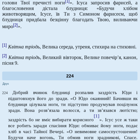
[1]
голови Твої пречисті ноги
». Ісуса запросив фарисей, а
благословення дістала блудниця: «Будучи хлібом
животворящим, Ісусе, їв Ти з Симоном фарисеєм, щоб
блудниця придбала безцінну благодать Твою, виливаючи
[2]
миро
».
[1]
Квітна тріодь
, Велика середа, утреня, стихира на стиховні.
[2]
Квітна тріодь
, Великий вівторок, Велике повечір’я, канон,
пісня 9.
224
Друк
Добрий вчинок блудниці розпалив заздрість Юди і
224
підштовхнув його до зради. «О Юдо окаянний! Бачивши як
блудниця цілувала ноги, ти підступно продумував поцілунок
зради. Вона розв’язала волосся, а ти зв’язався лютістю;
[1]
заздрість бо не вміє вибирати корисного
». Ісус усе ж таки
все робить заради спасіння Юди: обмиває йому ноги, подає
хліб в часі Тайної Вечері. «О невимовне самоспустошення!
Будучи наче вогонь, Ти обмив ноги зрадникові, Спасе.