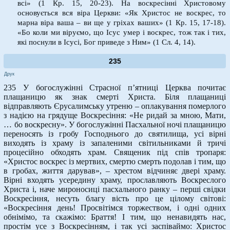
всі» (1 Кр. 15, 20-23). На воскресінні Христовому
основується вся віра Церкви: «Як Христос не воскрес, то
марна віра ваша – ви ще у гріхах ваших» (1 Кр. 15, 17-18).
«Бо коли ми віруємо, що Ісус умер і воскрес, тож так і тих,
які поснули в Ісусі, Бог приведе з Ним» (1 Сл. 4, 14).
235
Друк
235 У богослужінні Страсної п’ятниці Церква почитає
плащаницю як знак смерті Христа. Біля плащаниці
відправляють Єрусалимську утреню – оплакування померлого
з надією на грядуще Воскресіння: «Не ридай за мною, Мати,
… бо воскресну». У богослужінні Пасхальної ночі плащаницю
переносять із гробу Господнього до святилища, усі вірні
виходять із храму із запаленими світильниками й тричі
процесійно обходять храм. Священик під спів тропаря:
«Христос воскрес із мертвих, смертю смерть подолав і тим, що
в гробах, життя дарував», – хрестом відчиняє двері храму.
Вірні входять усередину храму, прославляють Воскреслого
Христа і, наче мироносиці пасхального ранку – перші свідки
Воскресіння, несуть благу вість про це цілому світові:
«Воскресіння день! Просвітімся торжеством, і одні одних
обнімімо, та скажімо: Браття! І тим, що ненавидять нас,
простім усе з Воскресінням, і так усі заспіваймо: Христос