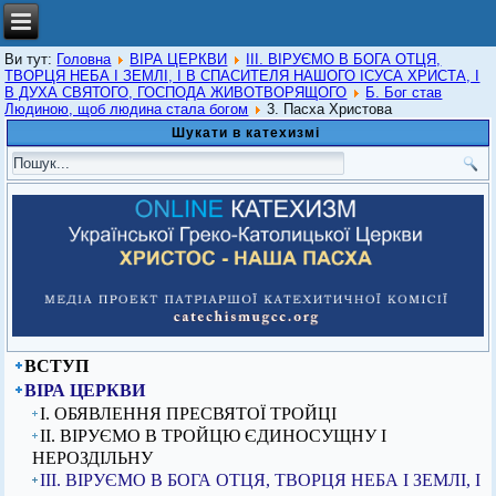
Ви тут:
Головна
ВІРА ЦЕРКВИ
ІІІ. ВІРУЄМО В БОГА ОТЦЯ,
ТВОРЦЯ НЕБА І ЗЕМЛІ, І В СПАСИТЕЛЯ НАШОГО ІСУСА ХРИСТА, І
В ДУХА СВЯТОГО, ГОСПОДА ЖИВОТВОРЯЩОГО
Б. Бог став
Людиною, щоб людина стала богом
3. Пасха Христова
Шукати в катехизмі
ВСТУП
ВІРА ЦЕРКВИ
I. ОБЯВЛЕННЯ ПРЕСВЯТОЇ ТРОЙЦІ
ІІ. ВІРУЄМО В ТРОЙЦЮ ЄДИНОСУЩНУ І
НЕРОЗДІЛЬНУ
ІІІ. ВІРУЄМО В БОГА ОТЦЯ, ТВОРЦЯ НЕБА І ЗЕМЛІ, І