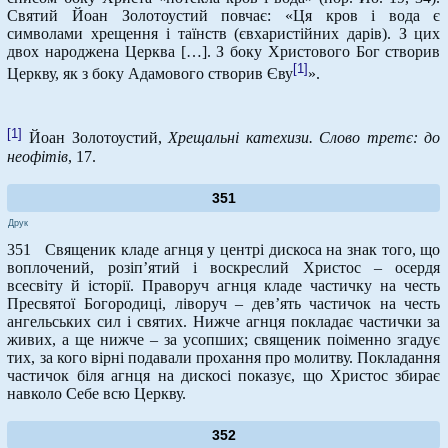
Святий Йоан Золотоустий повчає: «Ця кров і вода є
символами хрещення і таїнств (євхаристійних дарів). З цих
двох народжена Церква […]. З боку Христового Бог створив
[1]
Церкву, як з боку Адамового створив Єву
».
[1]
Йоан Золотоустий,
Хрещальні катехизи. Слово третє: до
неофітів
, 17.
351
Друк
351 Священик кладе агнця у центрі дискоса на знак того, що
воплочений, розіп’ятий і воскреслий Христос – осердя
всесвіту й історії. Праворуч агнця кладе частичку на честь
Пресвятої Богородиці, ліворуч – дев’ять частичок на честь
ангельських сил і святих. Нижче агнця покладає частички за
живих, а ще нижче – за усопших; священик поіменно згадує
тих, за кого вірні подавали прохання про молитву. Покладання
частичок біля агнця на дискосі показує, що Христос збирає
навколо Себе всю Церкву.
352