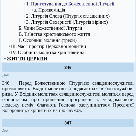
1. Приготування до Божественної Літургії
а. Проскомидія
2. Літургія Слова (Літургія оглашенних)
3. Літургія Євхаристії (Літургія вірних)
Б. Чини Божественної Літургії
В. Таїнства християнського життя
Г. Особливі моління (треби)
ІІІ. Час і простір Церковної молитви
ІV. Особиста молитва християнина
ЖИТТЯ ЦЕРКВИ
346
Друк
346 Перед Божественною Літургією священнослужителі
промовляють Вхідні молитви й зодягаються в богослужбові
ризи. У Вхідних молитвах священнослужителі моляться перед
іконостасом про прощення прогрішень і, усвідомлюючи
людську неміч, благають Господа, заступництвом Пресвятої
Богородиці, скріпити їх на цю службу.
347
Друк