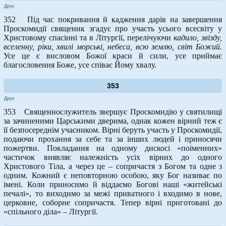
Друк
352 Під час покривання й кадження дарів на завершення
Проскомидії священик згадує про участь усього всесвіту у
Христовому спасінні та в Літургії, перелічуючи
кадило, звізду,
вселенну, ріки, хвилі морські, небеса, всю землю, світ Божий.
Усе це є висловом Божої краси й сили, усе приймає
благословення Боже, усе співає Йому хвалу.
353
Друк
353 Священнослужитель звершує Проскомидію у святилищі
за зачиненими Царськими дверима, однак кожен вірний теж є
її безпосереднім учасником. Вірні беруть участь у Проскомидії,
подаючи прохання за себе та за інших людей і приносячи
пожертви. Покладання на одному дискосі «поіменних»
частичок виявляє належність усіх вірних до одного
Христового Тіла, а через це – сопричастя з Богом та одне з
одним. Кожний є неповторною особою, яку Бог називає по
імені. Коли приносимо й віддаємо Богові наші «житейські
печалі», то виходимо за межі приватного і входимо в нове,
церковне, соборне сопричастя. Тепер вірні приготовані до
«спільного діла» – Літургії.