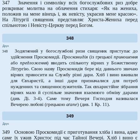
347 Значення і символіку всіх богослужбових риз добре
розкриває молитва на облачення стихаря: «Як на жениха,
положив на мене вінець і, як невісту, украсив мене красою».
На Літургії священик представляє Христа-Жениха перед
спільнотою і Невісту-Церкву перед Богом.
348
Друк
Зодягнений у богослужбові ризи священик приступає до
348
здійснення Проскомидії.
Проскомидія
(із грецької
приношення
або
предложення
) вводить спільноту вірних у Божественну
Літургію. Свою назву Проскомидія бере від давнього звичаю
вірних приносити на Службу різні дари. Хліб і вино вживали
для Євхаристії, а інші дари призначалися для потреб
нужденних та священнослужителів. Так євхаристійне зібрання
вірних мало й суспільне значення взаємного обміну дарами
(див. Ді. 3-4). Саме тому Вечеря Господня називалася
Вечерею любові (грецькою
аґапе
) (див. 1 Кр. 11).
349
Друк
349 Основою Проскомидії є приготування хліба і вина, адже
саме їх ужив Христос під час Тайної Вечері. Хліб і вино є