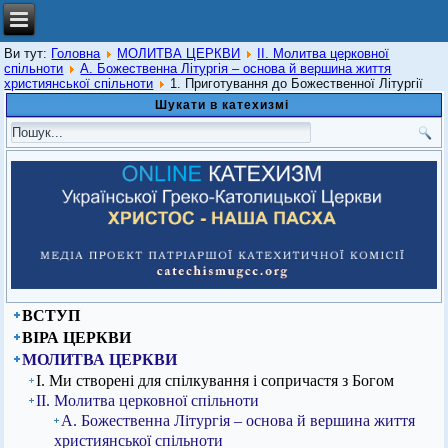
Ви тут:
Головна
МОЛИТВА ЦЕРКВИ
ІІ. Молитва церковної
спільноти
А. Божественна Літургія – основа й вершина життя
християнської спільноти
1. Приготування до Божественної Літургії
Шукати в катехизмі
ВСТУП
ВІРА ЦЕРКВИ
МОЛИТВА ЦЕРКВИ
І. Ми створені для спілкування і сопричастя з Богом
ІІ. Молитва церковної спільноти
А. Божественна Літургія – основа й вершина життя
християнської спільноти