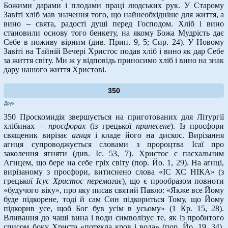
Божими дарами і плодами праці людських рук. У Старому
Завіті хліб мав значення того, що найнеобхідніше для життя, а
вино – свята, радості душі перед Господом. Хліб і вино
становили основу того бенкету, на якому Божа Мудрість дає
Себе в поживу вірним (див. Прип. 9, 5; Сир. 24). У Новому
Завіті на Тайній Вечері Христос подав хліб і вино як дар Себе
за життя світу. Ми ж у відповідь приносимо хліб і вино на знак
дару нашого життя Христові.
350
Друк
350 Проскомидія звершується на приготованих для Літургії
хлібинах –
просфорах
(із грецької
принесене
). Із просфори
священик вирізає
агнця
і кладе його на дискос. Вирізання
агнця супроводжується словами з пророцтва Ісаї про
заколення ягняти (див. Іс. 53, 7). Христос є пасхальним
Агнцем, що бере на себе гріх світу (пор. Йо. 1, 29). На агнці,
вирізаному з просфори, витиснено слова «ІС ХС НІКА» (з
грецької
Ісус Христос перемагає
), що є прообразом повноти
«будучого віку», про яку писав святий Павло: «Якже все Йому
буде підкорене, тоді й сам Син підкориться Тому, що Йому
підкорив усе, щоб Бог був усім в усьому» (1 Кр. 15, 28).
Вливання до чаші вина і води символізує те, як із пробитого
списом боку Христа «потекла кров і вода» (пор. Йо. 19, 34).