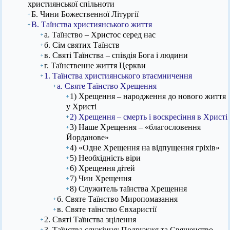
християнської спільноти
Б. Чини Божественної Літургії
В. Таїнства християнського життя
а. Таїнство – Христос серед нас
б. Сім святих Таїнств
в. Святі Таїнства – співдія Бога і людини
г. Таїнственне життя Церкви
1. Таїнства християнського втаємничення
а. Святе Таїнство Хрещення
1) Хрещення – народження до нового життя
у Христі
2) Хрещення – смерть і воскресіння в Христі
3) Наше Хрещення – «благословення
Йорданове»
4) «Одне Хрещення на відпущення гріхів»
5) Необхідність віри
6) Хрещення дітей
7) Чин Хрещення
8) Служитель таїнства Хрещення
б. Святе Таїнство Миропомазання
в. Святе таїнство Євхаристії
2. Святі Таїнства зцілення
3. Таїнства служіння: Подружжя та Священство