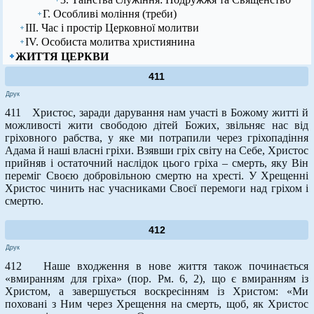
Г. Особливі моління (треби)
ІІІ. Час і простір Церковної молитви
ІV. Особиста молитва християнина
ЖИТТЯ ЦЕРКВИ
411
Друк
411 Христос, заради дарування нам участі в Божому житті й
можливості жити свободою дітей Божих, звільняє нас від
гріховного рабства, у яке ми потрапили через гріхопадіння
Адама й наші власні гріхи. Взявши гріх світу на Себе, Христос
прийняв і остаточний наслідок цього гріха – смерть, яку Він
переміг Своєю добровільною смертю на хресті. У Хрещенні
Христос чинить нас учасниками Своєї перемоги над гріхом і
смертю.
412
Друк
412 Наше входження в нове життя також починається
«вмиранням для гріха» (пор. Рм. 6, 2), що є вмиранням із
Христом, а завершується воскресінням із Христом: «Ми
поховані з Ним через Хрещення на смерть, щоб, як Христос