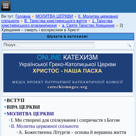
Ви тут:
Головна
МОЛИТВА ЦЕРКВИ
ІІ. Молитва церковної
спільноти
В. Таїнства християнського життя
1. Таїнства
християнського втаємничення
а. Святе Таїнство Хрещення
2)
Хрещення – смерть і воскресіння в Христі
Шукати в катехизмі
ВСТУП
ВІРА ЦЕРКВИ
МОЛИТВА ЦЕРКВИ
І. Ми створені для спілкування і сопричастя з Богом
ІІ. Молитва церковної спільноти
А. Божественна Літургія – основа й вершина життя