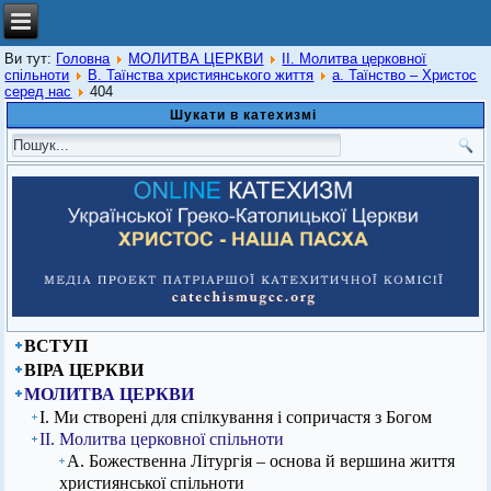
Ви тут:
Головна
МОЛИТВА ЦЕРКВИ
ІІ. Молитва церковної
спільноти
В. Таїнства християнського життя
а. Таїнство – Христос
серед нас
404
Шукати в катехизмі
ВСТУП
ВІРА ЦЕРКВИ
МОЛИТВА ЦЕРКВИ
І. Ми створені для спілкування і сопричастя з Богом
ІІ. Молитва церковної спільноти
А. Божественна Літургія – основа й вершина життя
християнської спільноти