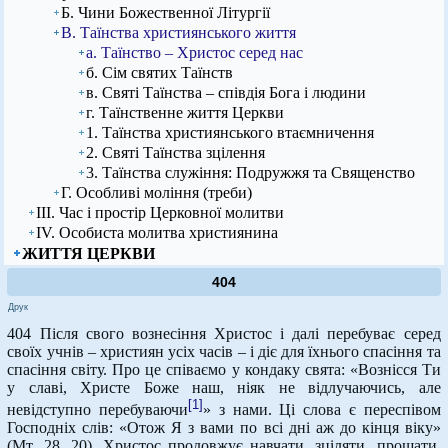
Б. Чини Божественної Літургії
В. Таїнства християнського життя
а. Таїнство – Христос серед нас
б. Сім святих Таїнств
в. Святі Таїнства – співдія Бога і людини
г. Таїнственне життя Церкви
1. Таїнства християнського втаємничення
2. Святі Таїнства зцілення
3. Таїнства служіння: Подружжя та Священство
Г. Особливі моління (треби)
ІІІ. Час і простір Церковної молитви
ІV. Особиста молитва християнина
ЖИТТЯ ЦЕРКВИ
404
Друк
404 Після свого вознесіння Христос і далі перебуває серед
своїх учнів – християн усіх часів – і діє для їхнього спасіння та
спасіння світу. Про це співаємо у кондаку свята: «Вознісся Ти
у славі, Христе Боже наш, ніяк не відлучаючись, але
[1]
невідступно перебуваючи
» з нами. Ці слова є переспівом
Господніх слів: «Отож Я з вами по всі дні аж до кінця віку»
(Мт. 28, 20). Христос продовжує навчати, зціляти, прощати,