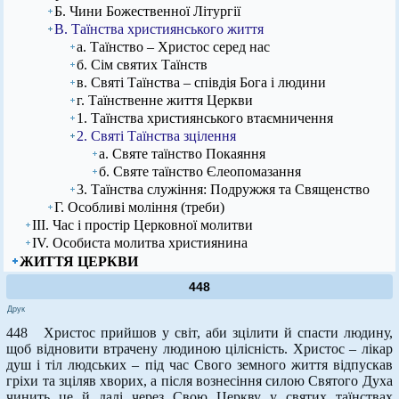
Б. Чини Божественної Літургії
В. Таїнства християнського життя
а. Таїнство – Христос серед нас
б. Сім святих Таїнств
в. Святі Таїнства – співдія Бога і людини
г. Таїнственне життя Церкви
1. Таїнства християнського втаємничення
2. Святі Таїнства зцілення
а. Святе таїнство Покаяння
б. Святе таїнство Єлеопомазання
3. Таїнства служіння: Подружжя та Священство
Г. Особливі моління (треби)
ІІІ. Час і простір Церковної молитви
ІV. Особиста молитва християнина
ЖИТТЯ ЦЕРКВИ
448
Друк
448 Христос прийшов у світ, аби зцілити й спасти людину,
щоб відновити втрачену людиною цілісність. Христос – лікар
душ і тіл людських – під час Свого земного життя відпускав
гріхи та зціляв хворих, а після вознесіння силою Святого Духа
чинить це й далі через Свою Церкву у святих таїнствах