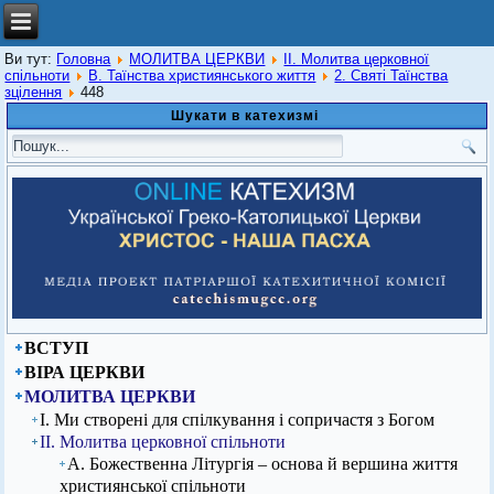
Ви тут:
Головна
МОЛИТВА ЦЕРКВИ
ІІ. Молитва церковної
спільноти
В. Таїнства християнського життя
2. Святі Таїнства
зцілення
448
Шукати в катехизмі
ВСТУП
ВІРА ЦЕРКВИ
МОЛИТВА ЦЕРКВИ
І. Ми створені для спілкування і сопричастя з Богом
ІІ. Молитва церковної спільноти
А. Божественна Літургія – основа й вершина життя
християнської спільноти