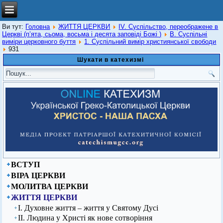
Ви тут:
Головна
ЖИТТЯ ЦЕРКВИ
IV. Суспільство, переображене в
Церкві (п’ята, сьома, восьма і десята заповіді Божі )
В. Суспільні
виміри церковного буття
1. Суспільний вимір християнської свободи
931
Шукати в катехизмі
ВСТУП
ВІРА ЦЕРКВИ
МОЛИТВА ЦЕРКВИ
ЖИТТЯ ЦЕРКВИ
І. Духовне життя – життя у Святому Дусі
ІІ. Людина у Христі як нове сотворіння