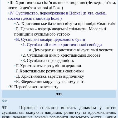
ІІІ. Християнська сім ’я як нове створіння (Четверта, п’ята,
шоста й дев’ята запові ді Божі)
IV. Суспільство, переображене в Церкві (п’ята, сьома,
восьма і десята заповіді Божі )
А. Християнське бачення світу та проповідь Євангелія
Б. Церква – взірець людської спільноти. Моральні
принципи суспільного устрою
В. Суспільні виміри церковного буття
1. Суспільний вимір християнської свободи
а. Демократія і християнські суспільні чесноти
2. Суспільний вимір християнської любові
3. Суспільна справедливість
Г. Християнське розуміння держави
Ґ. Християнське розуміння економіки
Д. Християнська вартість відпочинку
Е. Збереження миру в сучасному світі
V. Переображення всесвіту
931
Друк
931 Церковна спільнота вносить динамізм у життя
суспільства, вказуючи напрямок розвитку та вдосконалення,
який перевищує дочасні горизонти людського життя. Таким