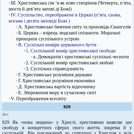
ІІІ. Християнська сім ’я як нове створіння (Четверта, п’ята,
шоста й дев’ята запові ді Божі)
IV. Суспільство, переображене в Церкві (п’ята, сьома,
восьма і десята заповіді Божі )
А. Християнське бачення світу та проповідь Євангелія
Б. Церква – взірець людської спільноти. Моральні
принципи суспільного устрою
В. Суспільні виміри церковного буття
1. Суспільний вимір християнської свободи
а. Демократія і християнські суспільні чесноти
2. Суспільний вимір християнської любові
3. Суспільна справедливість
Г. Християнське розуміння держави
Ґ. Християнське розуміння економіки
Д. Християнська вартість відпочинку
Е. Збереження миру в сучасному світі
V. Переображення всесвіту
929
Друк
929 Як «нова людина» у Христі, християнин виявляє цю
свободу в конкретних сферах свого життя, зокрема й у
суспільній. Він покликаний до співпраці з Христом у всіх