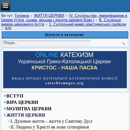
Ви тут:
Головна
ЖИТТЯ ЦЕРКВИ
IV. Суспільство, переображене в
Церкві (п’ята, сьома, восьма і десята заповіді Божі )
В. Суспільні
виміри церковного буття
1. Суспільний вимір християнської свободи
929
Шукати в катехизмі
ВСТУП
ВІРА ЦЕРКВИ
МОЛИТВА ЦЕРКВИ
ЖИТТЯ ЦЕРКВИ
І. Духовне життя – життя у Святому Дусі
ІІ. Людина у Христі як нове сотворіння