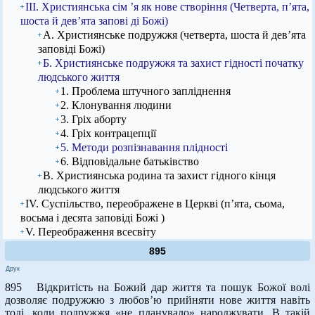
ІІІ. Християнська сім ’я як нове створіння (Четверта, п’ята,
шоста й дев’ята запові ді Божі)
А. Християнське подружжя (четверта, шоста й дев’ята
заповіді Божі)
Б. Християнське подружжя та захист гідності початку
людського життя
1. Проблема штучного запліднення
2. Клонування людини
3. Гріх аборту
4. Гріх контрацепції
5. Методи розпізнавання плідності
6. Відповідальне батьківство
В. Християнська родина та захист гідного кінця
людського життя
IV. Суспільство, переображене в Церкві (п’ята, сьома,
восьма і десята заповіді Божі )
V. Переображення всесвіту
895
Друк
895 Відкритість на Божий дар життя та пошук Божої волі
дозволяє подружжю з любов’ю прийняти нове життя навіть
тоді, коли подружжя «не планувало» народжувати. В такій