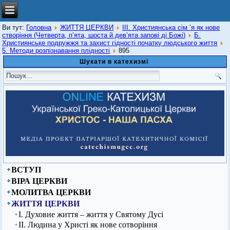
Ви тут:
Головна
ЖИТТЯ ЦЕРКВИ
ІІІ. Християнська сім ’я як нове
створіння (Четверта, п’ята, шоста й дев’ята запові ді Божі)
Б.
Християнське подружжя та захист гідності початку людського життя
5. Методи розпізнавання плідності
895
Шукати в катехизмі
ВСТУП
ВІРА ЦЕРКВИ
МОЛИТВА ЦЕРКВИ
ЖИТТЯ ЦЕРКВИ
І. Духовне життя – життя у Святому Дусі
ІІ. Людина у Христі як нове сотворіння