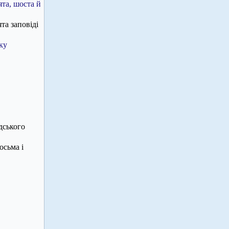
ята, шоста й
та заповіді
ку
дського
осьма і