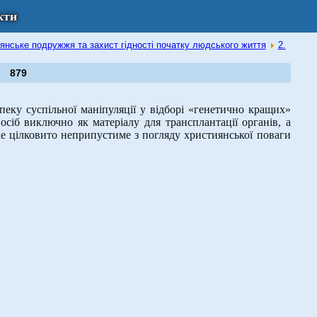
кти
янське подружжя та захист гідності початку людського життя
2.
879
ку суспільної маніпуляції у відборі «генетично кращих»
сіб виключно як матеріалу для трансплантації органів, а
е цілковито неприпустиме з погляду християнської поваги