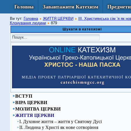
Головна
Завантажити Катехизм
Предметн
Ви тут:
Головна
ЖИТТЯ ЦЕРКВИ
ІІІ. Християнська сім ’я як но
Клонування людини
879
Шукати в катехизмі
ВСТУП
ВІРА ЦЕРКВИ
МОЛИТВА ЦЕРКВИ
ЖИТТЯ ЦЕРКВИ
І. Духовне життя – життя у Святому Дусі
ІІ. Людина у Христі як нове сотворіння