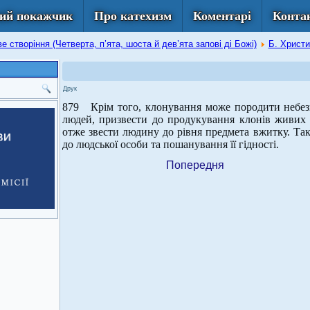
ий покажчик
Про катехизм
Коментарі
Конта
ве створіння (Четверта, п’ята, шоста й дев’ята запові ді Божі)
Б. Христи
Друк
879 Крім того, клонування може породити небезпе
людей, призвести до продукування клонів живих о
отже звести людину до рівня предмета вжитку. Так
до людської особи та пошанування її гідності.
Попередня