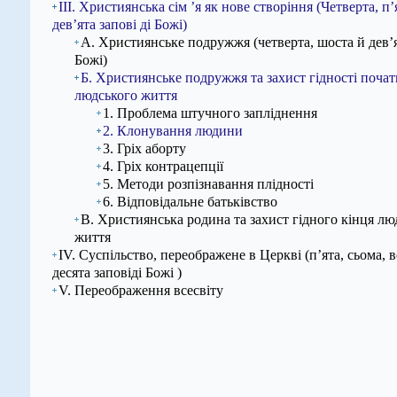
ІІІ. Християнська сім ’я як нове створіння (Четверта, п’
дев’ята запові ді Божі)
А. Християнське подружжя (четверта, шоста й дев’я
Божі)
Б. Християнське подружжя та захист гідності почат
людського життя
1. Проблема штучного запліднення
2. Клонування людини
3. Гріх аборту
4. Гріх контрацепції
5. Методи розпізнавання плідності
6. Відповідальне батьківство
В. Християнська родина та захист гідного кінця лю
життя
IV. Суспільство, переображене в Церкві (п’ята, сьома, в
десята заповіді Божі )
V. Переображення всесвіту