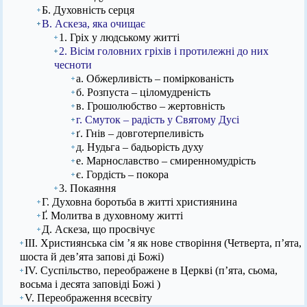
Б. Духовність серця
В. Аскеза, яка очищає
1. Гріх у людському житті
2. Вісім головних гріхів і протилежні до них
чесноти
а. Обжерливість – поміркованість
б. Розпуста – ціломудреність
в. Грошолюбство – жертовність
г. Смуток – радість у Святому Дусі
ґ. Гнів – довготерпеливість
д. Нудьга – бадьорість духу
е. Марнославство – смиренномудрість
є. Гордість – покора
3. Покаяння
Г. Духовна боротьба в житті християнина
Ґ. Молитва в духовному житті
Д. Аскеза, що просвічує
ІІІ. Християнська сім ’я як нове створіння (Четверта, п’ята,
шоста й дев’ята запові ді Божі)
IV. Суспільство, переображене в Церкві (п’ята, сьома,
восьма і десята заповіді Божі )
V. Переображення всесвіту