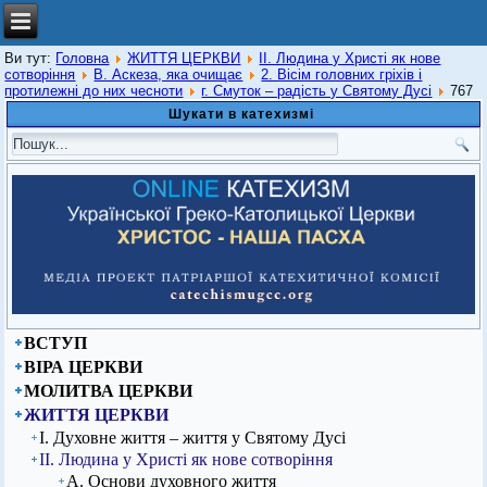
Ви тут:
Головна
ЖИТТЯ ЦЕРКВИ
ІІ. Людина у Христі як нове
сотворіння
В. Аскеза, яка очищає
2. Вісім головних гріхів і
протилежні до них чесноти
г. Смуток – радість у Святому Дусі
767
Шукати в катехизмі
ВСТУП
ВІРА ЦЕРКВИ
МОЛИТВА ЦЕРКВИ
ЖИТТЯ ЦЕРКВИ
І. Духовне життя – життя у Святому Дусі
ІІ. Людина у Христі як нове сотворіння
А. Основи духовного життя