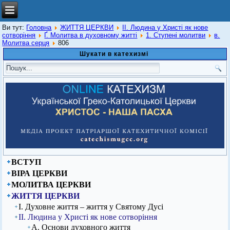
Ви тут:
Головна
ЖИТТЯ ЦЕРКВИ
ІІ. Людина у Христі як нове
сотворіння
Ґ. Молитва в духовному житті
1. Ступені молитви
в.
Молитва серця
806
Шукати в катехизмі
ВСТУП
ВІРА ЦЕРКВИ
МОЛИТВА ЦЕРКВИ
ЖИТТЯ ЦЕРКВИ
І. Духовне життя – життя у Святому Дусі
ІІ. Людина у Христі як нове сотворіння
А. Основи духовного життя