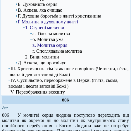
Б. Духовність серця
В. Аскеза, яка очищає
Г. Духовна боротьба в житті християнина
Ґ. Молитва в духовному житті
1. Ступені молитви
а. Тілесна молитва
б. Молитва ума
в. Молитва серця
г. Споглядальна молитва
2. Види молитви
Д. Аскеза, що просвічує
ІІІ. Християнська сім ’я як нове створіння (Четверта, п’ята,
шоста й дев’ята запові ді Божі)
IV. Суспільство, переображене в Церкві (п’ята, сьома,
восьма і десята заповіді Божі )
V. Переображення всесвіту
806
Друк
806 У молитві серця людина поступово переходить від
молитви як окремої дії до молитви як внутрішнього стану
постійного перебування з Богом. Людина вже не потребує
багато слів для молитви. Прикладом такої молитви серця є