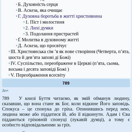
Б. Духовність серця
В. Аскеза, яка очищає
Г. Духовна боротьба в житті християнина
1. Піст і милостиня
2. Лихі думки
3. Подолання пристрастей
Ґ. Молитва в духовному житті
Д. Аскеза, що просвічує
ІІІ. Християнська сім ’я як нове створіння (Четверта, п’ята,
шоста й дев’ята запові ді Божі)
IV. Суспільство, переображене в Церкві (п’ята, сьома,
восьма і десята заповіді Божі )
V. Переображення всесвіту
789
Друк
789 У книзі Буття читаємо, як змій обманув людину,
сказавши, що вона стане як Бог, коли відкине Його заповідь.
Спокуса – це спонука до гріха. Опинившись перед нею,
людина може або піддатися їй, або її відкинути. Адам і Євa
піддаються гріховній спонуці (лукавій думці), а тому є
особисто відповідальними за гріх.