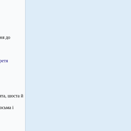
ня до
третя
ята, шоста й
осьма і