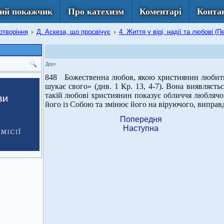
ий покажчик
Про катехизм
Коментарі
Конта
отворіння
Д. Аскеза, що просвічує
4. Життя у вірі, надії та любові (П
Друк
848 Божественна любов, якою християнин любить 
шукає свого» (див. 1 Кр. 13, 4-7). Вона виявляєтьс
такій любові християнин показує обличчя любляч
його із Собою та змінює його на віруючого, виправда
Попередня
Наступна