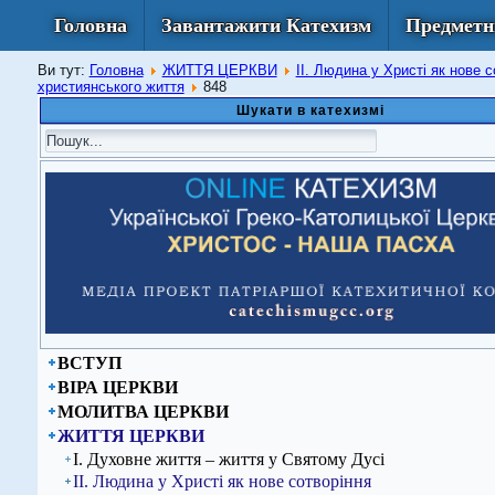
Головна
Завантажити Катехизм
Предметн
Ви тут:
Головна
ЖИТТЯ ЦЕРКВИ
ІІ. Людина у Христі як нове с
християнського життя
848
Шукати в катехизмі
ВСТУП
ВІРА ЦЕРКВИ
МОЛИТВА ЦЕРКВИ
ЖИТТЯ ЦЕРКВИ
І. Духовне життя – життя у Святому Дусі
ІІ. Людина у Христі як нове сотворіння