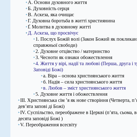
А. Основи духовного життя
Б. Духовність серця
В. Аскеза, яка очищає
Г. Духовна боротьба в житті християнина
Ґ. Молитва в духовному житті
Д. Аскеза, що просвічує
1. Послух Божій волі (Закон Божий як покликан
справжньої свободи)
2. Духовне отцівство / материнство
3. Чесноти як ознаки обожествлення
4. Життя у вірі, надії та любові (Перша, друга і 
Заповіді Божі)
а. Віра – основа християнського життя
б. Надія – сила християнського життя
в. Любов – зміст християнського життя
5. Духовне життя і обожествлення
ІІІ. Християнська сім ’я як нове створіння (Четверта, п’
дев’ята запові ді Божі)
IV. Суспільство, переображене в Церкві (п’ята, сьома, в
десята заповіді Божі )
V. Переображення всесвіту