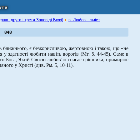
кти
ерша, друга і третя Заповіді Божі)
в. Любов – зміст
848
ближнього, є безкорисливою, жертовною і такою, що «не
я у здатності любити навіть ворогів (Мт. 5, 44-45). Саме в
ого Бога, Який Своєю любов’ю спасає грішника, примирює
ного у Христі (див. Рм. 5, 10-11).