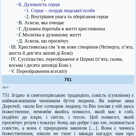
Б. Духовність серця
1. Серце – осердя людської особи
2. Внутрішня увага та оберігання серця
В. Аскеза, яка очищає
Г. Духовна боротьба в житті християнина
Ґ. Молитва в духовному житті
Д. Аскеза, що просвічує
ІІІ. Християнська сім ’я як нове створіння (Четверта, п’ята,
шоста й дев’ята запові ді Божі)
IV. Суспільство, переображене в Церкві (п’ята, сьома,
восьма і десята заповіді Божі )
V. Переображення всесвіту
751
Друк
751 Згідно зі святоотцівською традицією, совість (сумління) є
найважливішим чинником буття людини. Як навчає авва
Доротей, «коли Бог сотворив людину, то Він посіяв у ній щось
божественне, немовби якийсь помисел, який має в собі,
подібно до іскри, і світло, і тепло. Цей помисел, який
просвічує розум і показує йому, що добре і що зле, називається
совістю, а вона є природним законом […]. Вона є чимось
божественним, ніколи не гине і завжди нагадує нам про