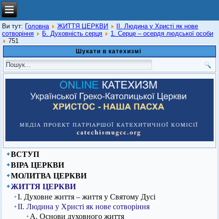
Ви тут:
Головна
ЖИТТЯ ЦЕРКВИ
ІІ. Людина у Христі як нове
сотворіння
Б. Духовність серця
1. Серце – осердя людської особи
751
Шукати в катехизмі
ВСТУП
ВІРА ЦЕРКВИ
МОЛИТВА ЦЕРКВИ
ЖИТТЯ ЦЕРКВИ
І. Духовне життя – життя у Святому Дусі
ІІ. Людина у Христі як нове сотворіння
А. Основи духовного життя