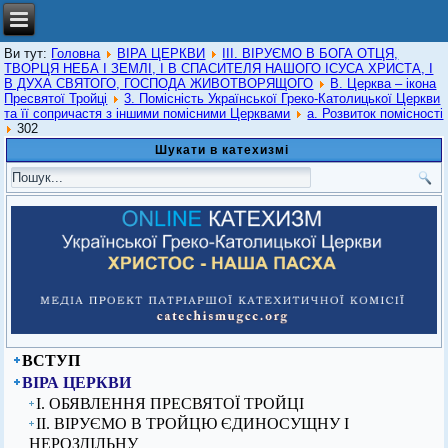
Ви тут:
Головна
ВІРА ЦЕРКВИ
ІІІ. ВІРУЄМО В БОГА ОТЦЯ,
ТВОРЦЯ НЕБА І ЗЕМЛІ, І В СПАСИТЕЛЯ НАШОГО ІСУСА ХРИСТА, І
В ДУХА СВЯТОГО, ГОСПОДА ЖИВОТВОРЯЩОГО
В. Церква – ікона
Пресвятої Тройці
3. Помісність Української Греко-Католицької Церкви
та її сопричастя з іншими помісними Церквами
а. Розвиток помісності
302
Шукати в катехизмі
ВСТУП
ВІРА ЦЕРКВИ
I. ОБЯВЛЕННЯ ПРЕСВЯТОЇ ТРОЙЦІ
ІІ. ВІРУЄМО В ТРОЙЦЮ ЄДИНОСУЩНУ І
НЕРОЗДІЛЬНУ