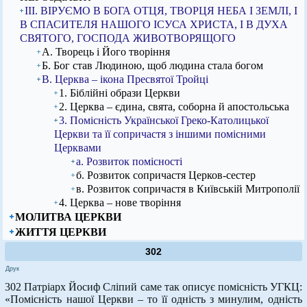
ІІІ. ВІРУЄМО В БОГА ОТЦЯ, ТВОРЦЯ НЕБА І ЗЕМЛІ, І
В СПАСИТЕЛЯ НАШОГО ІСУСА ХРИСТА, І В ДУХА
СВЯТОГО, ГОСПОДА ЖИВОТВОРЯЩОГО
А. Творець і Його творіння
Б. Бог став Людиною, щоб людина стала богом
В. Церква – ікона Пресвятої Тройці
1. Біблійні образи Церкви
2. Церква – єдина, свята, соборна й апостольська
3. Помісність Української Греко-Католицької
Церкви та її сопричастя з іншими помісними
Церквами
а. Розвиток помісності
б. Розвиток сопричастя Церков-сестер
в. Розвиток сопричастя в Київській Митрополії
4. Церква – нове творіння
МОЛИТВА ЦЕРКВИ
ЖИТТЯ ЦЕРКВИ
302
Друк
302 Патріарх Йосиф Сліпий саме так описує помісність УГКЦ:
«Помісність нашої Церкви – то її одність з минулим, одність