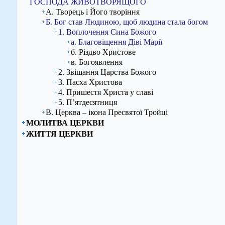
ГОСПОДА ЖИВОТВОРЯЩОГО
А. Творець і Його творіння
Б. Бог став Людиною, щоб людина стала богом
1. Воплочення Сина Божого
а. Благовіщення Діві Марії
б. Різдво Христове
в. Богоявлення
2. Звіщання Царства Божого
3. Пасха Христова
4. Пришестя Христа у славі
5. П’ятдесятниця
В. Церква – ікона Пресвятої Тройці
МОЛИТВА ЦЕРКВИ
ЖИТТЯ ЦЕРКВИ