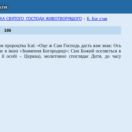
кти
В ДУХА СВЯТОГО, ГОСПОДА ЖИВОТВОРЯЩОГО
Б. Бог став
186
 пророцтва Ісаї: «Оце ж Сам Господь дасть вам знак: Ось
ядає в іконі «Знамення Богородиці»: Син Божий оселяється в
 її особі – Церква), молитовно споглядає Дитя, до часу