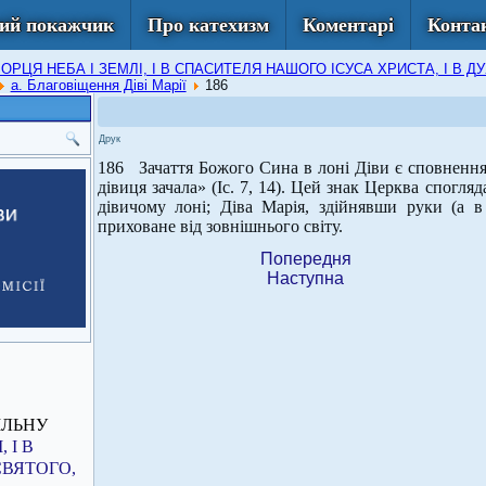
ий покажчик
Про катехизм
Коментарі
Конта
 ТВОРЦЯ НЕБА І ЗЕМЛІ, І В СПАСИТЕЛЯ НАШОГО ІСУСА ХРИСТА, І 
а. Благовіщення Діві Марії
186
Друк
186 Зачаття Божого Сина в лоні Діви є сповненням
дівиця зачала» (Іс. 7, 14). Цей знак Церква спогл
дівичому лоні; Діва Марія, здійнявши руки (а в
приховане від зовнішнього світу.
Попередня
Наступна
ІЛЬНУ
 І В
СВЯТОГО,