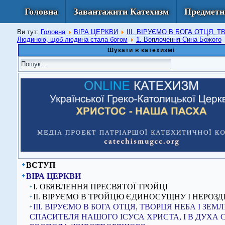
Головна
Завантажити Катехизм
Предметн
Ви тут:
Головна
ВІРА ЦЕРКВИ
ІІІ. ВІРУЄМО В БОГА ОТЦЯ,
Людиною, щоб людина стала богом
1. Воплочення Сина Божого
Шукати в катехизмі
ВСТУП
ВІРА ЦЕРКВИ
I. ОБЯВЛЕННЯ ПРЕСВЯТОЇ ТРОЙЦІ
ІІ. ВІРУЄМО В ТРОЙЦЮ ЄДИНОСУЩНУ І НЕРОЗД
ІІІ. ВІРУЄМО В БОГА ОТЦЯ, ТВОРЦЯ НЕБА І ЗЕМЛІ,
СПАСИТЕЛЯ НАШОГО ІСУСА ХРИСТА, І В ДУХА 