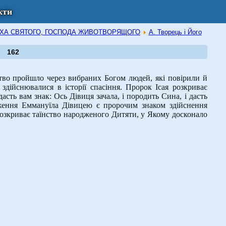
кти
В ДУХА СВЯТОГО, ГОСПОДА ЖИВОТВОРЯЩОГО
А. Творець і Його
162
во пройшло через вибраних Богом людей, які повірили й
дійснювалися в історії спасіння. Пророк Ісая розкриває
асть вам знак: Ось Дівиця зачала, і породить Сина, і дасть
одження Еммануїла Дівицею є пророчим знаком здійснення
розкриває таїнство народженого Дитяти, у Якому досконало