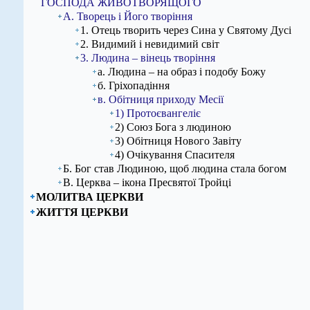
ГОСПОДА ЖИВОТВОРЯЩОГО
А. Творець і Його творіння
1. Отець творить через Сина у Святому Дусі
2. Видимий і невидимий світ
3. Людина – вінець творіння
а. Людина – на образ і подобу Божу
б. Гріхопадіння
в. Обітниця приходу Месії
1) Протоєвангеліє
2) Союз Бога з людиною
3) Обітниця Нового Завіту
4) Очікування Спасителя
Б. Бог став Людиною, щоб людина стала богом
В. Церква – ікона Пресвятої Тройці
МОЛИТВА ЦЕРКВИ
ЖИТТЯ ЦЕРКВИ