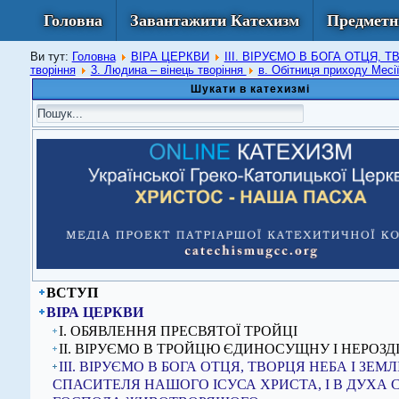
Головна
Завантажити Катехизм
Предметн
Ви тут:
Головна
ВІРА ЦЕРКВИ
ІІІ. ВІРУЄМО В БОГА ОТЦЯ,
творіння
3. Людина – вінець творіння
в. Обітниця приходу Месі
Шукати в катехизмі
ВСТУП
ВІРА ЦЕРКВИ
I. ОБЯВЛЕННЯ ПРЕСВЯТОЇ ТРОЙЦІ
ІІ. ВІРУЄМО В ТРОЙЦЮ ЄДИНОСУЩНУ І НЕРОЗД
ІІІ. ВІРУЄМО В БОГА ОТЦЯ, ТВОРЦЯ НЕБА І ЗЕМЛІ,
СПАСИТЕЛЯ НАШОГО ІСУСА ХРИСТА, І В ДУХА 