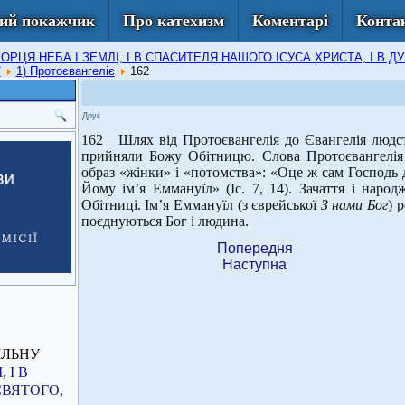
ий покажчик
Про катехизм
Коментарі
Конта
 ТВОРЦЯ НЕБА І ЗЕМЛІ, І В СПАСИТЕЛЯ НАШОГО ІСУСА ХРИСТА, І 
ї
1) Протоєвангеліє
162
Друк
162 Шлях від Протоєвангелія до Євангелія людст
прийняли Божу Обітницю. Слова Протоєвангелія з
образ «жінки» і «потомства»: «Оце ж сам Господь д
Йому ім’я Еммануїл» (Іс. 7, 14). Зачаття і нар
Обітниці. Ім’я Еммануїл (з єврейської
З нами Бог
) 
поєднуються Бог і людина.
Попередня
Наступна
ІЛЬНУ
 І В
СВЯТОГО,